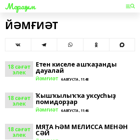
Мораҙым
ЙӘМҒИӘТ
Етен киселе ашҡаҙанды
18 сәғәт
дауалай
элек
ЙӘМҒИӘТ
6 АВГУСТА , 11:48
Ҡышҡылыҡҡа уксусһыҙ
18 сәғәт
помидорҙар
элек
ЙӘМҒИӘТ
6 АВГУСТА , 11:46
МЯТА ҺӘМ МЕЛИССА МЕНӘН
18 сәғәт
СӘЙ
элек