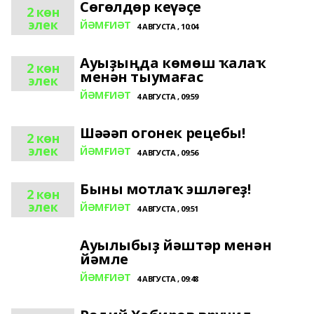
Сөгөлдөр кеүәҫе
2 көн
элек
ЙӘМҒИӘТ
4 АВГУСТА , 10:04
Ауыҙыңда көмөш ҡалаҡ
2 көн
менән тыумағас
элек
ЙӘМҒИӘТ
4 АВГУСТА , 09:59
Шәәәп огонек рецебы!
2 көн
элек
ЙӘМҒИӘТ
4 АВГУСТА , 09:56
Быны мотлаҡ эшләгеҙ!
2 көн
элек
ЙӘМҒИӘТ
4 АВГУСТА , 09:51
Ауылыбыҙ йәштәр менән
йәмле
ЙӘМҒИӘТ
4 АВГУСТА , 09:48