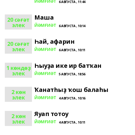
ЙӘМҒИӘТ
6 АВГУСТА , 11:44
Маша
20 сәғәт
элек
ЙӘМҒИӘТ
6 АВГУСТА , 10:14
Һай, афарин
20 сәғәт
элек
ЙӘМҒИӘТ
6 АВГУСТА , 10:11
Һыуҙа ике ир батҡан
1 көндөҙ
элек
ЙӘМҒИӘТ
5 АВГУСТА , 18:56
Ҡанатһыҙ ҡош балаһы
2 көн
элек
ЙӘМҒИӘТ
4 АВГУСТА , 10:16
Яуап тотоу
2 көн
элек
ЙӘМҒИӘТ
4 АВГУСТА , 10:11