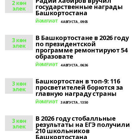
Радий Хабиров вручил
2 көн
государственные награды
элек
Башкортостана
ЙӘМҒИӘТ
4 АВГУСТА , 09:05
В Башкортостане в 2026 году
3 көн
по президентской
элек
программе ремонтируют 54
образовате
ЙӘМҒИӘТ
4 АВГУСТА , 06:36
Башкортостан в топ-9: 116
3 көн
просветителей борются за
элек
главную награду страны
ЙӘМҒИӘТ
3 АВГУСТА , 13:50
В 2026 году стобалльные
3 көн
результаты на ЕГЭ получили
элек
210 школьников
Башкортостана