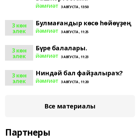
ЙӘМҒИӘТ
3 АВГУСТА , 13:50
Булмағандыр көсө һөйөүҙең
3 көн
элек
ЙӘМҒИӘТ
3 АВГУСТА , 11:25
Бүре балалары.
3 көн
элек
ЙӘМҒИӘТ
3 АВГУСТА , 11:23
Ниндәй бал файҙалыраҡ?
3 көн
элек
ЙӘМҒИӘТ
3 АВГУСТА , 11:20
Все материалы
Партнеры