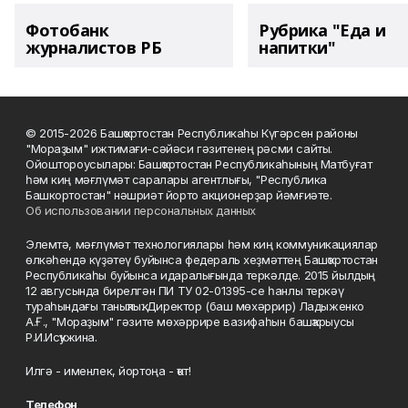
Фотобанк
Рубрика "Еда и
журналистов РБ
напитки"
© 2015-2026 Башҡортостан Республикаһы Күгәрсен районы
"Мораҙым" ижтимағи-сәйәси гәзитенең рәсми сайты.
Ойоштороусылары: Башҡортостан Республикаһының Матбуғат
һәм киң мәғлүмәт саралары агентлығы, "Республика
Башкортостан" нәшриәт йорто акционерҙар йәмғиәте.
Об использовании персональных данных
Элемтә, мәғлүмәт технологиялары һәм киң коммуникациялар
өлкәһендә күҙәтеү буйынса федераль хеҙмәттең Башҡортостан
Республикаһы буйынса идаралығында теркәлде. 2015 йылдың
12 авгусында бирелгән ПИ ТУ 02-01395-се һанлы теркәү
тураһындағы таныҡлыҡ. Директор (баш мөхәррир) Ладыженко
А.Ғ., "Мораҙым" гәзите мөхәррире вазифаһын башҡарыусы
Р.И.Исҡужина.
Илгә - именлек, йортоңа - ҡот!
Телефон