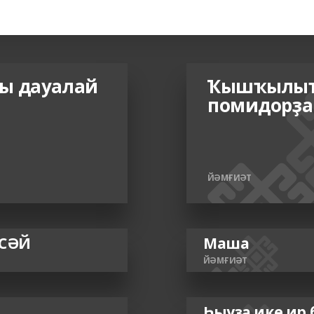
ды дауалай
Ҡышҡылыҡ
помидорҙа
ЙӘМҒИӘТ
 СӘЙ
Маша
ЙӘМҒИӘТ
Һыуҙа ике ир