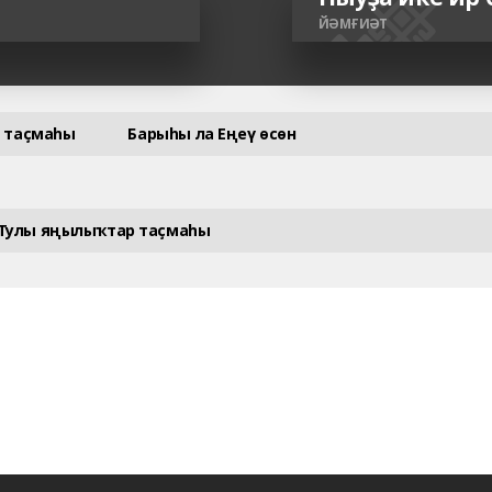
ЙӘМҒИӘТ
 таҫмаһы
Барыһы ла Еңеү өсөн
Тулы яңылыҡтар таҫмаһы