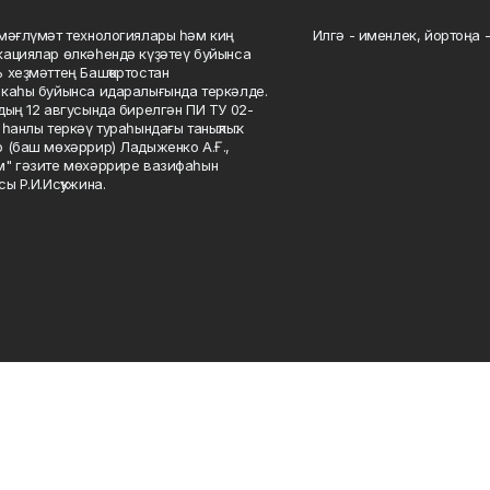
мәғлүмәт технологиялары һәм киң
Илгә - именлек, йортоңа - 
ациялар өлкәһендә күҙәтеү буйынса
 хеҙмәттең Башҡортостан
каһы буйынса идаралығында теркәлде.
дың 12 авгусында бирелгән ПИ ТУ 02-
һанлы теркәү тураһындағы таныҡлыҡ.
 (баш мөхәррир) Ладыженко А.Ғ.,
" гәзите мөхәррире вазифаһын
сы Р.И.Исҡужина.