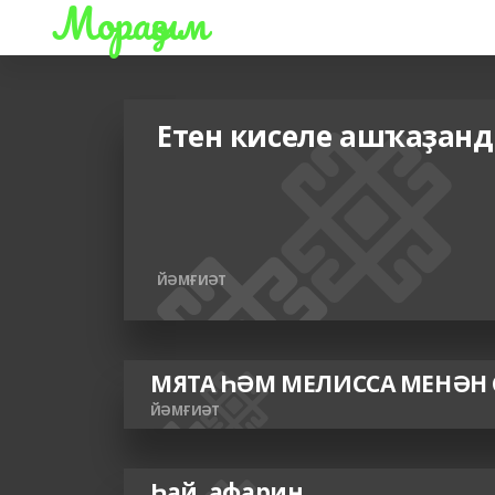
Мораҙым
Етен киселе ашҡаҙан
ЙӘМҒИӘТ
МЯТА ҺӘМ МЕЛИССА МЕНӘН
ЙӘМҒИӘТ
Һай, афарин