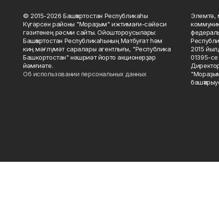
© 2015-2026 Башҡортостан Республикаһы
Элемтә, 
Күгәрсен районы "Мораҙым" ижтимағи-сәйәси
коммуник
гәзитенең рәсми сайты. Ойоштороусылары:
федераль
Башҡортостан Республикаһының Матбуғат һәм
Республи
киң мәғлүмәт саралары агентлығы, "Республика
2015 йыл
Башкортостан" нәшриәт йорто акционерҙар
01395-се 
йәмғиәте.
Директор
Об использовании персональных данных
"Мораҙым
башҡарыу