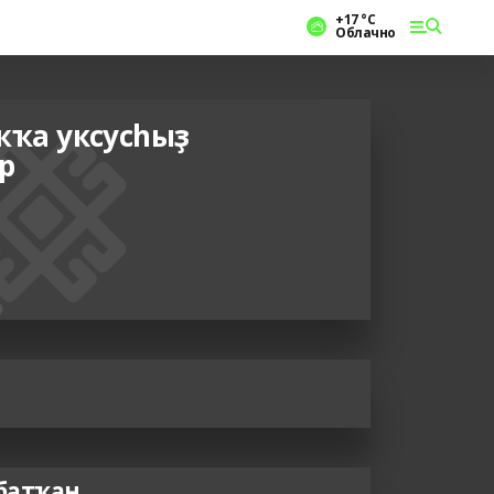
+17 °С
Облачно
ҡа уксусһыҙ
р
 батҡан