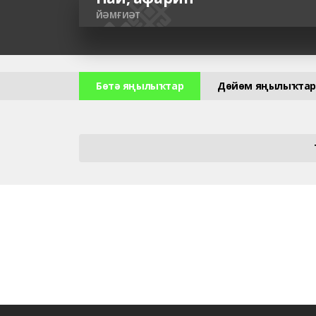
ЙӘМҒИӘТ
Бөтә яңылыҡтар
Дөйөм яңылыҡтар