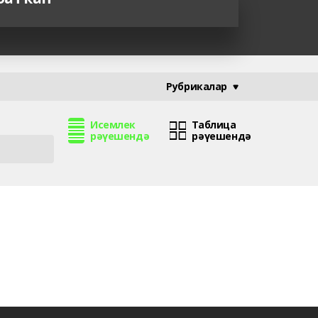
Рубрикалар
Исемлек
Таблица
рәүешендә
рәүешендә