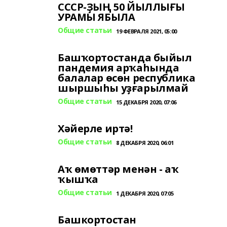
СССР-ҘЫҢ 50 ЙЫЛЛЫҒЫ
УРАМЫ ЯБЫЛА
Общие статьи
19 ФЕВРАЛЯ 2021, 05:00
Башҡортостанда быйыл
пандемия арҡаһында
балалар өсөн республика
шыршыһы уҙғарылмай
Общие статьи
15 ДЕКАБРЯ 2020, 07:06
Хәйерле иртә!
Общие статьи
8 ДЕКАБРЯ 2020, 06:01
Аҡ өмөттәр менән - аҡ
ҡышҡа
Общие статьи
1 ДЕКАБРЯ 2020, 07:05
Башкортостан