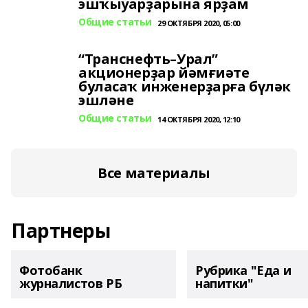
эшҡыуарҙарына ярҙам
Общие статьи
29 ОКТЯБРЯ 2020, 05:00
“Транснефть–Урал”
акционерҙар йәмғиәте
буласаҡ инженерҙарға бүләк
эшләне
Общие статьи
14 ОКТЯБРЯ 2020, 12:10
Все материалы
Партнеры
Фотобанк
Рубрика "Еда и
журналистов РБ
напитки"