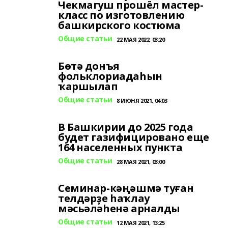
Чекмагуш прошёл мастер-
класс по изготовлению
башкирского костюма
Общие статьи
22 МАЯ 2022, 03:20
Бөтә донъя
фольклориадаһын
ҡаршылап
Общие статьи
8 ИЮНЯ 2021, 04:03
В Башкирии до 2025 года
будет газифицировано еще
164 населенных пункта
Общие статьи
28 МАЯ 2021, 03:00
Семинар-кәңәшмә туған
телдәрҙе һаҡлау
мәсьәләһенә арналды
Общие статьи
12 МАЯ 2021, 13:25