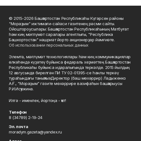
© 2015-2026 Башҡортостан Республикаһы Күгәрсен районы
"Мораҙым" ижтимағи-сәйәси гәзитенең рәсми сайты.
Ойоштороусылары: Башҡортостан Республикаһының Матбуғат
һәм киң мәғлүмәт саралары агентлығы, "Республика
Башкортостан" нәшриәт йорто акционерҙар йәмғиәте.
Об использовании персональных данных
Элемтә, мәғлүмәт технологиялары һәм киң коммуникациялар
өлкәһендә күҙәтеү буйынса федераль хеҙмәттең Башҡортостан
Республикаһы буйынса идаралығында теркәлде. 2015 йылдың
12 авгусында бирелгән ПИ ТУ 02-01395-се һанлы теркәү
тураһындағы таныҡлыҡ. Директор (баш мөхәррир) Ладыженко
А.Ғ., "Мораҙым" гәзите мөхәррире вазифаһын башҡарыусы
Р.И.Исҡужина.
Илгә - именлек, йортоңа - ҡот!
Телефон
8 (34789) 2-19-24
Эл. почта
moradym.gazeta@yandex.ru