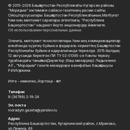
© 2015-2026 Башҡортостан Республикаһы Күгәрсен районы
"Мораҙым" ижтимағи-сәйәси гәзитенең рәсми сайты.
Ойоштороусылары: Башҡортостан Республикаһының Матбуғат
һәм киң мәғлүмәт саралары агентлығы, "Республика
Башкортостан" нәшриәт йорто акционерҙар йәмғиәте.
Об использовании персональных данных
Элемтә, мәғлүмәт технологиялары һәм киң коммуникациялар
өлкәһендә күҙәтеү буйынса федераль хеҙмәттең Башҡортостан
Республикаһы буйынса идаралығында теркәлде. 2015 йылдың
12 авгусында бирелгән ПИ ТУ 02-01395-се һанлы теркәү
тураһындағы таныҡлыҡ. Директор (баш мөхәррир) Ладыженко
А.Ғ., "Мораҙым" гәзите мөхәррире вазифаһын башҡарыусы
Р.И.Исҡужина.
Илгә - именлек, йортоңа - ҡот!
Телефон
8 (34789) 2-19-24
Эл. почта
moradym.gazeta@yandex.ru
Адрес
Республика Башкортостан, Кугарчинский район, с.Мраково,
ул.Ленина, 49