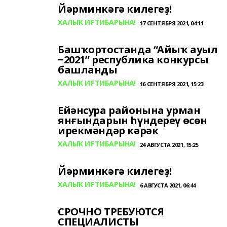
Йәрминкәгә килегеҙ!
ХАЛЫҠ ИҒТИБАРЫНА!
17 СЕНТЯБРЯ 2021, 04:11
Башҡортостанда “Айыҡ ауыл
−2021” республика конкурсы
башланды
ХАЛЫҠ ИҒТИБАРЫНА!
16 СЕНТЯБРЯ 2021, 15:23
Ейәнсура районына урман
янғындарын һүндереү өсөн
ирекмәндәр кәрәк
ХАЛЫҠ ИҒТИБАРЫНА!
24 АВГУСТА 2021, 15:25
Йәрминкәгә килегеҙ!
ХАЛЫҠ ИҒТИБАРЫНА!
6 АВГУСТА 2021, 06:44
СРОЧНО ТРЕБУЮТСЯ
СПЕЦИАЛИСТЫ