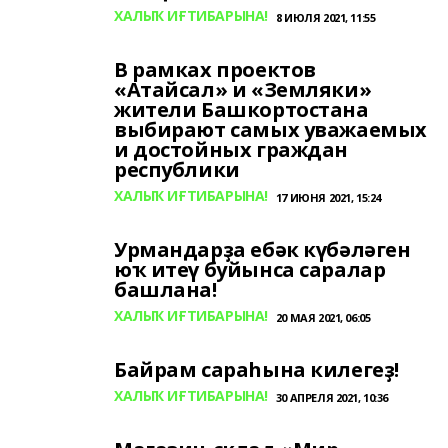
ХАЛЫҠ ИҒТИБАРЫНА!
8 ИЮЛЯ 2021, 11:55
В рамках проектов
«Атайсал» и «Земляки»
жители Башкортостана
выбирают самых уважаемых
и достойных граждан
республики
ХАЛЫҠ ИҒТИБАРЫНА!
17 ИЮНЯ 2021, 15:24
Урмандарҙа ебәк күбәләген
юҡ итеү буйынса саралар
башлана!
ХАЛЫҠ ИҒТИБАРЫНА!
20 МАЯ 2021, 06:05
Байрам сараһына килегеҙ!
ХАЛЫҠ ИҒТИБАРЫНА!
30 АПРЕЛЯ 2021, 10:36