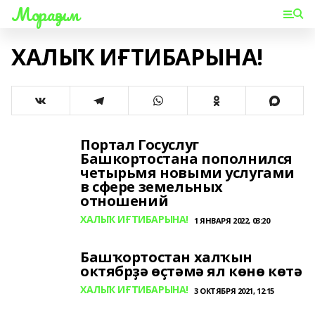
Мораҙым
ХАЛЫҠ ИҒТИБАРЫНА!
Портал Госуслуг
Башкортостана пополнился
четырьмя новыми услугами
в сфере земельных
отношений
ХАЛЫҠ ИҒТИБАРЫНА!
1 ЯНВАРЯ 2022, 03:20
Башҡортостан халҡын
октябрҙә өҫтәмә ял көнө көтә
ХАЛЫҠ ИҒТИБАРЫНА!
3 ОКТЯБРЯ 2021, 12:15