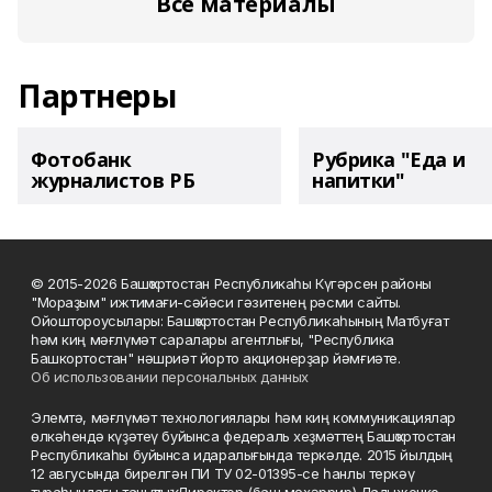
Все материалы
Партнеры
Фотобанк
Рубрика "Еда и
журналистов РБ
напитки"
© 2015-2026 Башҡортостан Республикаһы Күгәрсен районы
"Мораҙым" ижтимағи-сәйәси гәзитенең рәсми сайты.
Ойоштороусылары: Башҡортостан Республикаһының Матбуғат
һәм киң мәғлүмәт саралары агентлығы, "Республика
Башкортостан" нәшриәт йорто акционерҙар йәмғиәте.
Об использовании персональных данных
Элемтә, мәғлүмәт технологиялары һәм киң коммуникациялар
өлкәһендә күҙәтеү буйынса федераль хеҙмәттең Башҡортостан
Республикаһы буйынса идаралығында теркәлде. 2015 йылдың
12 авгусында бирелгән ПИ ТУ 02-01395-се һанлы теркәү