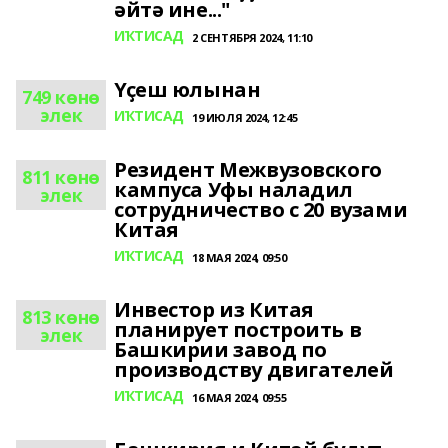
әйтә ине..."
ИҠТИСАД
2 СЕНТЯБРЯ 2024, 11:10
Үҫеш юлынан
749 көнө
элек
ИҠТИСАД
19 ИЮЛЯ 2024, 12:45
Резидент Межвузовского
811 көнө
кампуса Уфы наладил
элек
сотрудничество с 20 вузами
Китая
ИҠТИСАД
18 МАЯ 2024, 09:50
Инвестор из Китая
813 көнө
планирует построить в
элек
Башкирии завод по
производству двигателей
ИҠТИСАД
16 МАЯ 2024, 09:55