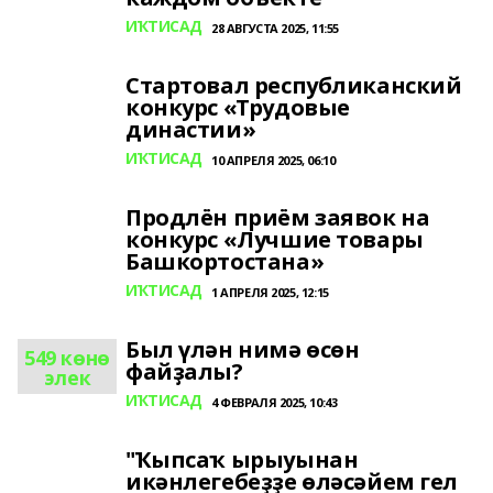
ИҠТИСАД
28 АВГУСТА 2025, 11:55
Стартовал республиканский
конкурс «Трудовые
династии»
ИҠТИСАД
10 АПРЕЛЯ 2025, 06:10
Продлён приём заявок на
конкурс «Лучшие товары
Башкортостана»
ИҠТИСАД
1 АПРЕЛЯ 2025, 12:15
Был үлән нимә өсөн
549 көнө
файҙалы?
элек
ИҠТИСАД
4 ФЕВРАЛЯ 2025, 10:43
"Ҡыпсаҡ ырыуынан
икәнлегебеҙҙе өләсәйем гел