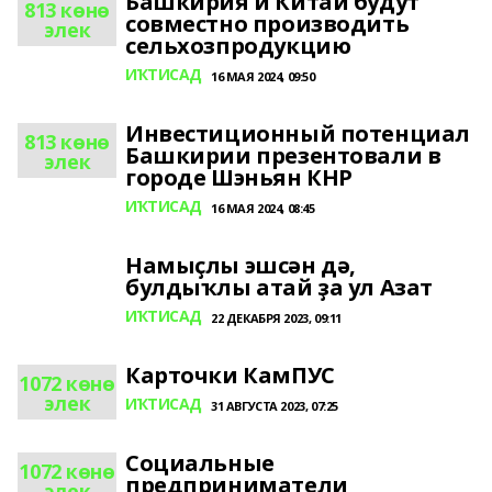
Башкирия и Китай будут
813 көнө
совместно производить
элек
сельхозпродукцию
ИҠТИСАД
16 МАЯ 2024, 09:50
Инвестиционный потенциал
813 көнө
Башкирии презентовали в
элек
городе Шэньян КНР
ИҠТИСАД
16 МАЯ 2024, 08:45
Намыҫлы эшсән дә,
булдыҡлы атай ҙа ул Азат
ИҠТИСАД
22 ДЕКАБРЯ 2023, 09:11
Карточки КамПУС
1072 көнө
элек
ИҠТИСАД
31 АВГУСТА 2023, 07:25
Социальные
1072 көнө
предприниматели
элек