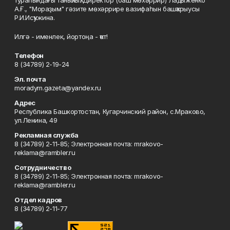
тураһындағы таныҡлыҡ. Директор (баш мөхәррир) Ладыженко
А.Ғ., "Мораҙым" гәзите мөхәррире вазифаһын башҡарыусы
Р.И.Исҡужина.
Илгә - именлек, йортоңа - ҡот!
Телефон
8 (34789) 2-19-24
Эл. почта
moradym.gazeta@yandex.ru
Адрес
Республика Башкортостан, Кугарчинский район, с.Мраково,
ул.Ленина, 49
Рекламная служба
8 (34789) 2-11-85; Электронная почта: mrakovo-
reklama@rambler.ru
Сотрудничество
8 (34789) 2-11-85; Электронная почта: mrakovo-
reklama@rambler.ru
Отдел кадров
8 (34789) 2-11-77