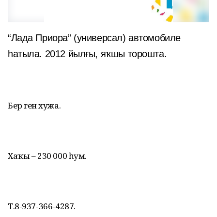
“Лада Приора” (универсал) автомобиле
һатыла. 2012 йылғы, яҡшы торошта.
Бер генә хужа.
Хаҡы – 230 000 һум.
Т.8-937-366-4287.