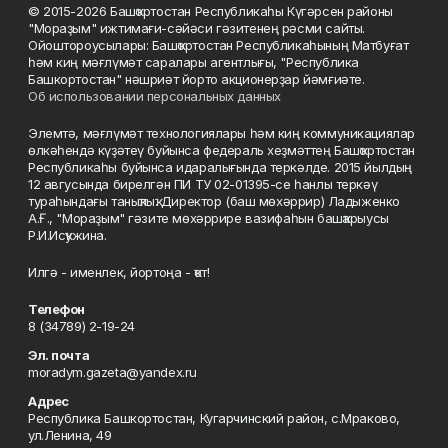
© 2015-2026 Башҡортостан Республикаһы Күгәрсен районы
"Мораҙым" ижтимағи-сәйәси гәзитенең рәсми сайты.
Ойоштороусылары: Башҡортостан Республикаһының Матбуғат
һәм киң мәғлүмәт саралары агентлығы, "Республика
Башкортостан" нәшриәт йорто акционерҙар йәмғиәте.
Об использовании персональных данных
Элемтә, мәғлүмәт технологиялары һәм киң коммуникациялар
өлкәһендә күҙәтеү буйынса федераль хеҙмәттең Башҡортостан
Республикаһы буйынса идаралығында теркәлде. 2015 йылдың
12 авгусында бирелгән ПИ ТУ 02-01395-се һанлы теркәү
тураһындағы таныҡлыҡ. Директор (баш мөхәррир) Ладыженко
А.Ғ., "Мораҙым" гәзите мөхәррире вазифаһын башҡарыусы
Р.И.Исҡужина.
Илгә - именлек, йортоңа - ҡот!
Телефон
8 (34789) 2-19-24
Эл. почта
moradym.gazeta@yandex.ru
Адрес
Республика Башкортостан, Кугарчинский район, с.Мраково,
ул.Ленина, 49