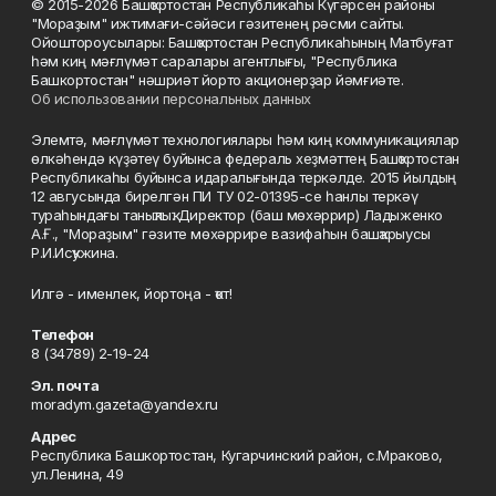
© 2015-2026 Башҡортостан Республикаһы Күгәрсен районы
"Мораҙым" ижтимағи-сәйәси гәзитенең рәсми сайты.
Ойоштороусылары: Башҡортостан Республикаһының Матбуғат
һәм киң мәғлүмәт саралары агентлығы, "Республика
Башкортостан" нәшриәт йорто акционерҙар йәмғиәте.
Об использовании персональных данных
Элемтә, мәғлүмәт технологиялары һәм киң коммуникациялар
өлкәһендә күҙәтеү буйынса федераль хеҙмәттең Башҡортостан
Республикаһы буйынса идаралығында теркәлде. 2015 йылдың
12 авгусында бирелгән ПИ ТУ 02-01395-се һанлы теркәү
тураһындағы таныҡлыҡ. Директор (баш мөхәррир) Ладыженко
А.Ғ., "Мораҙым" гәзите мөхәррире вазифаһын башҡарыусы
Р.И.Исҡужина.
Илгә - именлек, йортоңа - ҡот!
Телефон
8 (34789) 2-19-24
Эл. почта
moradym.gazeta@yandex.ru
Адрес
Республика Башкортостан, Кугарчинский район, с.Мраково,
ул.Ленина, 49