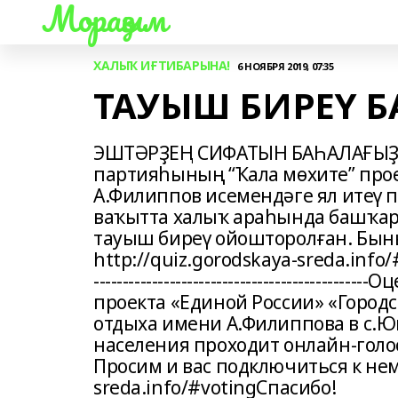
Мораҙым
ХАЛЫҠ ИҒТИБАРЫНА!
6 НОЯБРЯ 2019, 07:35
ТАУЫШ БИРЕҮ Б
ЭШТӘРҘЕҢ СИФАТЫН БАҺАЛАҒЫҘ, 
партияһының “Ҡала мөхите” про
А.Филиппов исемендәге ял итеү 
ваҡытта халыҡ араһында башҡар
тауыш биреү ойошторолған. Быны
http://quiz.gorodskaya-sreda.info/#
--------------------------------------
проекта «Единой России» «Городс
отдыха имени А.Филиппова в с.Ю
населения проходит онлайн-голо
Просим и вас подключиться к нему
sreda.info/#votingСпасибо!