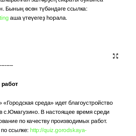
. Бының өсөн түбәндәге ссылка:
ting
аша үтеүегеҙ һорала.
--------
 работ
» «Городская среда» идет благоустройство
в с.Юмагузино. В настоящее время среди
ование по качеству производимых работ.
 по ссылке:
http://quiz.gorodskaya-