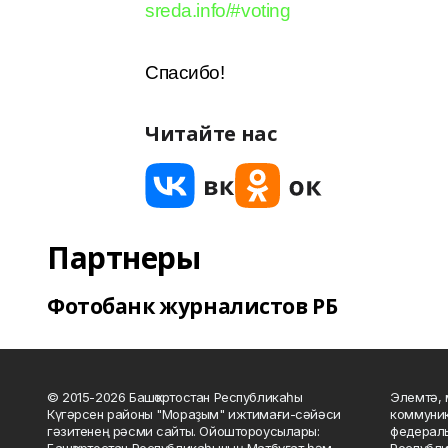
sreda.info/#voting
Спасибо!
Читайте нас
Партнеры
Фотобанк журналистов РБ
© 2015-2026 Башҡортостан Республикаһы
Элемтә, 
Күгәрсен районы "Мораҙым" ижтимағи-сәйәси
коммуник
гәзитенең рәсми сайты. Ойоштороусылары:
федераль