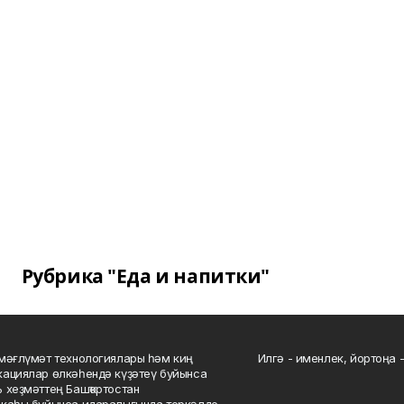
Рубрика "Еда и напитки"
мәғлүмәт технологиялары һәм киң
Илгә - именлек, йортоңа - 
ациялар өлкәһендә күҙәтеү буйынса
 хеҙмәттең Башҡортостан