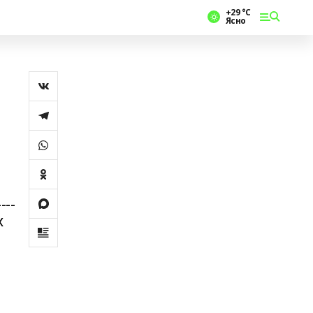
+29 °С
Ясно
---
х