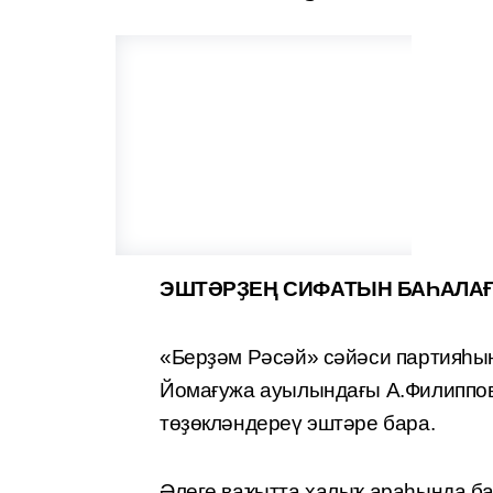
ЭШТӘРҘЕҢ СИФАТЫН БАҺАЛАҒ
«Берҙәм Рәсәй» сәйәси партияһын
Йомағужа ауылындағы А.Филиппов
төҙөкләндереү эштәре бара.
Әлеге ваҡытта халыҡ араһында б