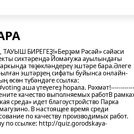
АРА
ТАУЫШ БИРЕГЕҘ!«Берҙәм Рәсәй» сәйәси
екты сиктәрендә Йомағужа ауылындағы
паркында төҙөкләндереү эштәре бара.Әлеге
ылған эштәрҙең сифаты буйынса онлайн-
ң өсөн түбәндәге ссылка:
voting аша үтеүегеҙ һорала. Рәхмәт!------------
---------Оцените качество выполняемых работВ рамка
кая среда» идет благоустройство Парка
магузино. В настоящее время среди
сование по качеству производимых работ.
 по ссылке: http://quiz.gorodskaya-