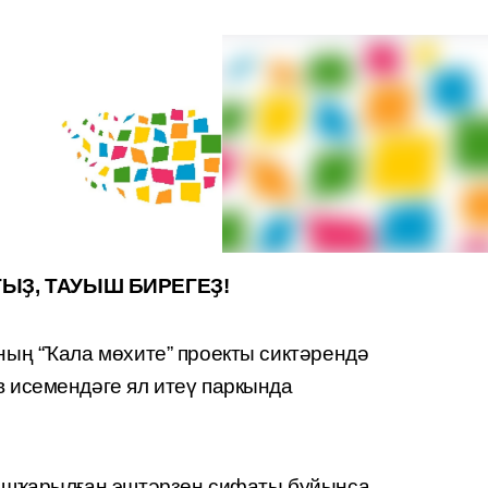
ЫҘ, ТАУЫШ БИРЕГЕҘ!
ың “Ҡала мөхите” проекты сиктәрендә
 исемендәге ял итеү паркында
ашҡарылған эштәрҙең сифаты буйынса