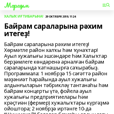
Мораҙым
ХАЛЫҠ ИҒТИБАРЫНА!
29 ОКТЯБРЯ 2019, 11:24
Байрам сараларына рәхим
итегеҙ!
Байрам сараларына рәхим итегеҙ!
Хөрмәтле район халҡы һәм ҡунаҡтар!
Ауыл хужалығы эшсәндәре һәм Халыҡтар
берҙәмлеге көндәренә арналған байрам
сараларында ҡатнашырға саҡырабыҙ.
Программала: 1 ноябрҙә 15 сәғәттә район
мәҙәниәт һарайында ауыл хужалығы
алдынғыларын тәбрикләү тантанаһы һәм
байрам концерты үтә, фойела ауыл
хужалығы предприятиелары һәм
крәҫтиән (фермер) хужалыҡтары күргәҙмә
ойоштора; 2 ноябрҙә иртәнге 10-да