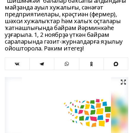
“Шишмәкәй” балалар баҡсаһы алдындағы
майҙанда ауыл хужалығы, сәнәғәт
предприятиелары, крәҫтиән (фермер),
шәхси хужалыҡтар һәм халыҡ оҫталары
ҡатнашлығында байрам йәрминкәһе
уҙғарыла. 1, 2 ноябрҙә үткән байрам
сараларында гәзит-журналдарға яҙылыу
ойошторола. Рәхим итегеҙ!