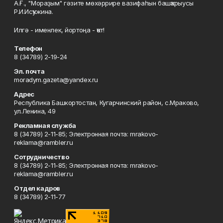
А.Ғ., "Мораҙым" гәзите мөхәррире вазифаһын башҡарыусы
Р.И.Исҡужина.
Илгә - именлек, йортоңа - ҡот!
Телефон
8 (34789) 2-19-24
Эл. почта
moradym.gazeta@yandex.ru
Адрес
Республика Башкортостан, Кугарчинский район, с.Мраково,
ул.Ленина, 49
Рекламная служба
8 (34789) 2-11-85; Электронная почта: mrakovo-
reklama@rambler.ru
Сотрудничество
8 (34789) 2-11-85; Электронная почта: mrakovo-
reklama@rambler.ru
Отдел кадров
8 (34789) 2-11-77