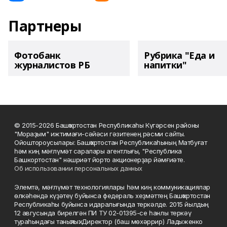
Партнеры
Фотобанк
Рубрика "Еда и
журналистов РБ
напитки"
© 2015-2026 Башҡортостан Республикаһы Күгәрсен районы
"Мораҙым" ижтимағи-сәйәси гәзитенең рәсми сайты.
Ойоштороусылары: Башҡортостан Республикаһының Матбуғат
һәм киң мәғлүмәт саралары агентлығы, "Республика
Башкортостан" нәшриәт йорто акционерҙар йәмғиәте.
Об использовании персональных данных
Элемтә, мәғлүмәт технологиялары һәм киң коммуникациялар
өлкәһендә күҙәтеү буйынса федераль хеҙмәттең Башҡортостан
Республикаһы буйынса идаралығында теркәлде. 2015 йылдың
12 авгусында бирелгән ПИ ТУ 02-01395-се һанлы теркәү
тураһындағы таныҡлыҡ. Директор (баш мөхәррир) Ладыженко