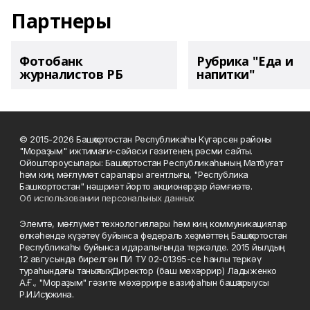
Партнеры
Фотобанк
Рубрика "Еда и
журналистов РБ
напитки"
© 2015-2026 Башҡортостан Республикаһы Күгәрсен районы
"Мораҙым" ижтимағи-сәйәси гәзитенең рәсми сайты.
Ойоштороусылары: Башҡортостан Республикаһының Матбуғат
һәм киң мәғлүмәт саралары агентлығы, "Республика
Башкортостан" нәшриәт йорто акционерҙар йәмғиәте.
Об использовании персональных данных
Элемтә, мәғлүмәт технологиялары һәм киң коммуникациялар
өлкәһендә күҙәтеү буйынса федераль хеҙмәттең Башҡортостан
Республикаһы буйынса идаралығында теркәлде. 2015 йылдың
12 авгусында бирелгән ПИ ТУ 02-01395-се һанлы теркәү
тураһындағы таныҡлыҡ. Директор (баш мөхәррир) Ладыженко
А.Ғ., "Мораҙым" гәзите мөхәррире вазифаһын башҡарыусы
Р.И.Исҡужина.