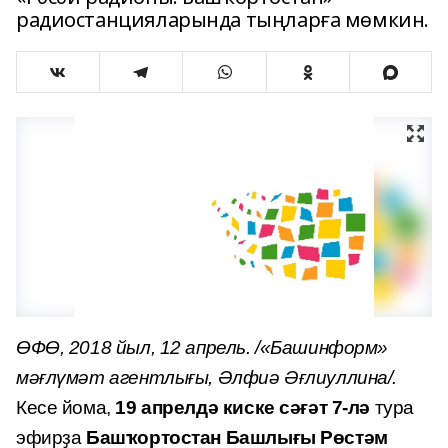
радиостанцияларында тыңларға мөмкин.
ӨФӨ, 2018 йыл, 12 апрель. /«Башинформ»
мәғлүмәт агентлығы, Әлфиә Әғлиуллина/.
Кесе йома,
19 апрелдә
киске сәғәт 7-лә
тура
эфирҙа
Башҡортостан Башлығы Рөстәм