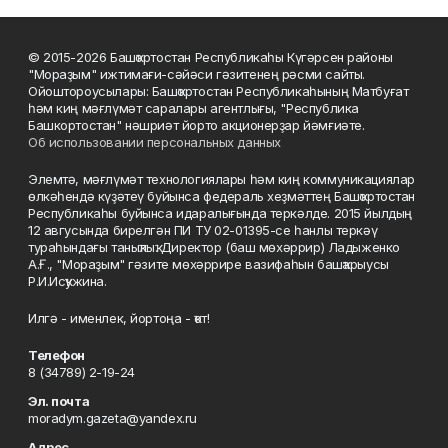
© 2015-2026 Башҡортостан Республикаһы Күгәрсен районы
"Мораҙым" ижтимағи-сәйәси гәзитенең рәсми сайты.
Ойоштороусылары: Башҡортостан Республикаһының Матбуғат
һәм киң мәғлүмәт саралары агентлығы, "Республика
Башкортостан" нәшриәт йорто акционерҙар йәмғиәте.
Об использовании персональных данных
Элемтә, мәғлүмәт технологиялары һәм киң коммуникациялар
өлкәһендә күҙәтеү буйынса федераль хеҙмәттең Башҡортостан
Республикаһы буйынса идаралығында теркәлде. 2015 йылдың
12 авгусында бирелгән ПИ ТУ 02-01395-се һанлы теркәү
тураһындағы таныҡлыҡ. Директор (баш мөхәррир) Ладыженко
А.Ғ., "Мораҙым" гәзите мөхәррире вазифаһын башҡарыусы
Р.И.Исҡужина.
Илгә - именлек, йортоңа - ҡот!
Телефон
8 (34789) 2-19-24
Эл. почта
moradym.gazeta@yandex.ru
Адрес