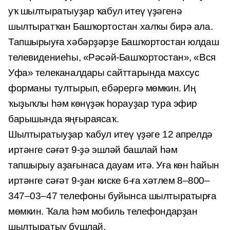
уҡ шылтыратыуҙар ҡабул итеү үҙәгенә
шылтыратҡан Башҡортостан халҡы бирә ала.
Тапшырыуға хәбәрҙәрҙе Башҡортостан юлдаш
телевидениеһы, «Рәсәй-Башҡортостан», «Вся
Уфа» телеканалдары сайттарында махсус
форманы тултырып, ебәрергә мөмкин. Иң
ҡыҙыҡлы һәм көнүҙәк һорауҙар тура эфир
барышында яңғыраясаҡ.
Шылтыратыуҙар ҡабул итеү үҙәге 12 апрелдә
иртәнге сәғәт 9-ҙә эшләй башлай һәм
тапшырыу аҙағынаса дауам итә. Уға көн һайын
иртәнге сәғәт 9-ҙан киске 6-ға хәтлем 8–800–
347–03–47 телефоны буйынса шылтыратырға
мөмкин. Ҡала һәм мобиль телефондарҙан
шылтыратыу бушлай.