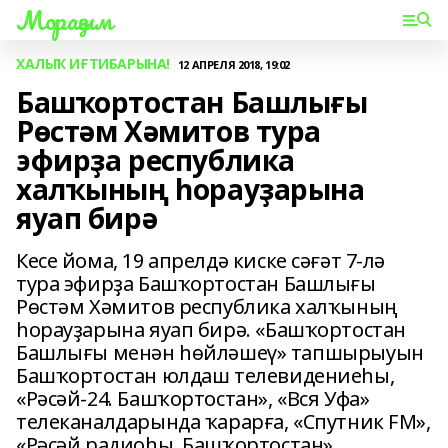
Мораҙым
ХАЛЫҠ ИҒТИБАРЫНА!
12 АПРЕЛЯ 2018, 19:02
Башҡортостан Башлығы
Рөстәм Хәмитов тура
эфирҙа республика
халҡының һорауҙарына
яуап бирә
Кесе йома, 19 апрелдә киске сәғәт 7-лә
тура эфирҙа Башҡортостан Башлығы
Рөстәм Хәмитов республика халҡының
һорауҙарына яуап бирә. «Башҡортостан
Башлығы менән һөйләшеү» тапшырыуын
Башҡортостан юлдаш телевидениеһы,
«Рәсәй-24. Башҡортостан», «Вся Уфа»
телеканалдарында ҡарарға, «Спутник FM»,
«Рәсәй радиоһы. Башҡортостан»