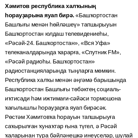
Хәмитов республика халҡының
һорауҙарына яуап бирә.
«Башҡортостан
Башлығы менән һөйләшеү» тапшырыуын
Башҡортостан юлдаш телевидениеһы,
«Рәсәй-24. Башҡортостан», «Вся Уфа»
телеканалдарында ҡарарға, «Спутник FM»,
«Рәсәй радиоһы. Башҡортостан»
радиостанцияларында тыңларға мөмкин.
Республика халҡы менән әңгәмә барышында
Башҡортостан Башлығы төбәктең социаль-
иҡтисади һәм ижтимағи-сәйәси тормошона
ҡағылышлы һорауҙарға яуап бирәсәк.
Рөстәм Хәмитовҡа һорауын тапшырыуға
саҡырылған ҡунаҡтар ғына түгел, ә Рәсәй
ҡаларынан тура бәйләнешкә инеүселәр, шулай