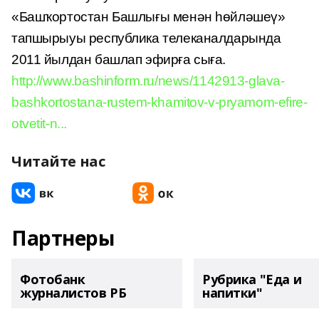
«Башҡортостан Башлығы менән һөйләшеү»
тапшырыуы республика телеканалдарында
2011 йылдан башлап эфирға сыға.
http://www.bashinform.ru/news/1142913-glava-
bashkortostana-rustem-khamitov-v-pryamom-efire-
otvetit-n...
Читайте нас
Партнеры
Фотобанк
Рубрика "Еда и
журналистов РБ
напитки"