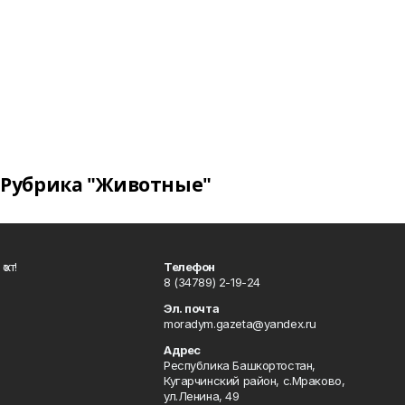
Рубрика "Животные"
ҡот!
Телефон
8 (34789) 2-19-24
Эл. почта
moradym.gazeta@yandex.ru
Адрес
Республика Башкортостан,
Кугарчинский район, с.Мраково,
ул.Ленина, 49