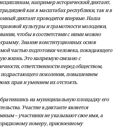
сциплинам, например исторический диктант,
 традицией как в масштабах республики, так и в
ионный диктант проводится впервые. Наша
 правовой культуры и грамотности молодежи,
вании, чтобы в соответствии с ними можно
грамму. Знание конституционных основ
емой частью подготовки человека, покидающего
ю жизнь. Это напрямую связано с
ности, ответственности перед обществом,
у подрастающего поколения, повышением
воих прав и умением их отстоять.
обратившись на муниципальную площадку его
ельства. Участие в диктанте является
ным – участники не указывают свое имя, а
порядковому номеру, присвоенному