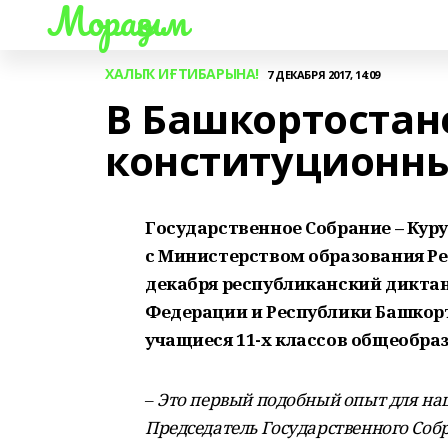
Мораҙым
ХАЛЫҠ ИҒТИБАРЫНА!
7 ДЕКАБРЯ 2017, 14:09
В Башкортостане
конституционн
Государственное Собрание – Кур
с Министерством образования Ре
декабря республиканский диктан
Федерации и Республики Башкор
учащиеся 11-х классов общеобра
–
Это первый подобный опыт для на
Председатель Государственного Соб