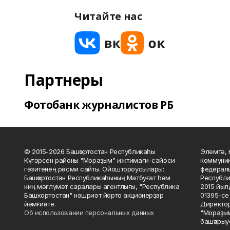
Читайте нас
Партнеры
Фотобанк журналистов РБ
© 2015-2026 Башҡортостан Республикаһы
Элемтә, 
Күгәрсен районы "Мораҙым" ижтимағи-сәйәси
коммуник
гәзитенең рәсми сайты. Ойоштороусылары:
федераль
Башҡортостан Республикаһының Матбуғат һәм
Республи
киң мәғлүмәт саралары агентлығы, "Республика
2015 йыл
Башкортостан" нәшриәт йорто акционерҙар
01395-се 
йәмғиәте.
Директор
Об использовании персональных данных
"Мораҙым
башҡарыу