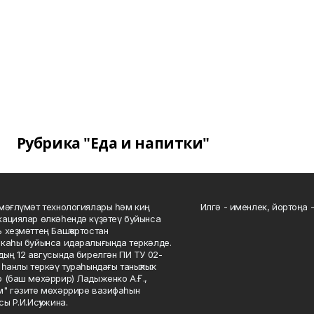
Рубрика "Еда и напитки"
мәғлүмәт технологиялары һәм киң
Илгә - именлек, йортоңа - 
ациялар өлкәһендә күҙәтеү буйынса
 хеҙмәттең Башҡортостан
каһы буйынса идаралығында теркәлде.
дың 12 авгусында бирелгән ПИ ТУ 02-
һанлы теркәү тураһындағы таныҡлыҡ.
 (баш мөхәррир) Ладыженко А.Ғ.,
" гәзите мөхәррире вазифаһын
сы Р.И.Исҡужина.