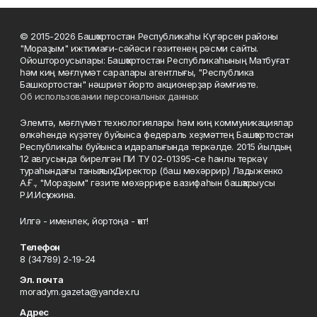
© 2015-2026 Башҡортостан Республикаһы Күгәрсен районы
"Мораҙым" ижтимағи-сәйәси гәзитенең рәсми сайты.
Ойоштороусылары: Башҡортостан Республикаһының Матбуғат
һәм киң мәғлүмәт саралары агентлығы, "Республика
Башкортостан" нәшриәт йорто акционерҙар йәмғиәте.
Об использовании персональных данных
Элемтә, мәғлүмәт технологиялары һәм киң коммуникациялар
өлкәһендә күҙәтеү буйынса федераль хеҙмәттең Башҡортостан
Республикаһы буйынса идаралығында теркәлде. 2015 йылдың
12 авгусында бирелгән ПИ ТУ 02-01395-се һанлы теркәү
тураһындағы таныҡлыҡ. Директор (баш мөхәррир) Ладыженко
А.Ғ., "Мораҙым" гәзите мөхәррире вазифаһын башҡарыусы
Р.И.Исҡужина.
Илгә - именлек, йортоңа - ҡот!
Телефон
8 (34789) 2-19-24
Эл. почта
moradym.gazeta@yandex.ru
Адрес