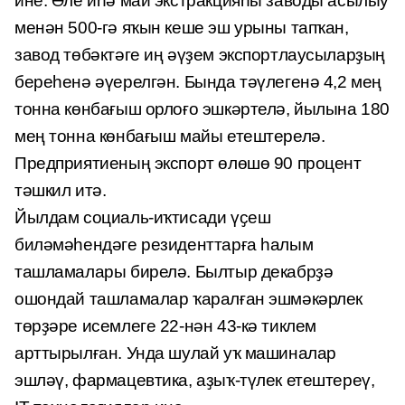
ине. Әле иһә май экстракцияһы заводы асылыу
менән 500-гә яҡын кеше эш урыны тапҡан,
завод төбәктәге иң әүҙем экспортлаусыларҙың
береһенә әүерелгән. Бында тәүлегенә 4,2 мең
тонна көнбағыш орлоғо эшкәртелә, йылына 180
мең тонна көнбағыш майы етештерелә.
Предприятиеның экспорт өлөшө 90 процент
тәшкил итә.
Йылдам социаль-иҡтисади үҫеш
биләмәһендәге резиденттарға һалым
ташламалары бирелә. Былтыр декабрҙә
ошондай ташламалар ҡаралған эшмәкәрлек
төрҙәре исемлеге 22-нән 43-кә тиклем
арттырылған. Унда шулай уҡ машиналар
эшләү, фармацевтика, аҙыҡ-түлек етештереү,