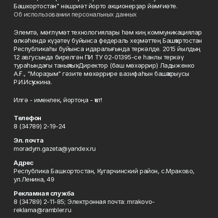
Башкортостан" нәшриәт йорто акционерҙар йәмғиәте.
Об использовании персональных данных
Элемтә, мәғлүмәт технологиялары һәм киң коммуникациялар
өлкәһендә күҙәтеү буйынса федераль хеҙмәттең Башҡортостан
Республикаһы буйынса идаралығында теркәлде. 2015 йылдың
12 авгусында бирелгән ПИ ТУ 02-01395-се һанлы теркәү
тураһындағы таныҡлыҡ. Директор (баш мөхәррир) Ладыженко
А.Ғ., "Мораҙым" гәзите мөхәррире вазифаһын башҡарыусы
Р.И.Исҡужина.
Илгә - именлек, йортоңа - ҡот!
Телефон
8 (34789) 2-19-24
Эл. почта
moradym.gazeta@yandex.ru
Адрес
Республика Башкортостан, Кугарчинский район, с.Мраково,
ул.Ленина, 49
Рекламная служба
8 (34789) 2-11-85; Электронная почта: mrakovo-
reklama@rambler.ru