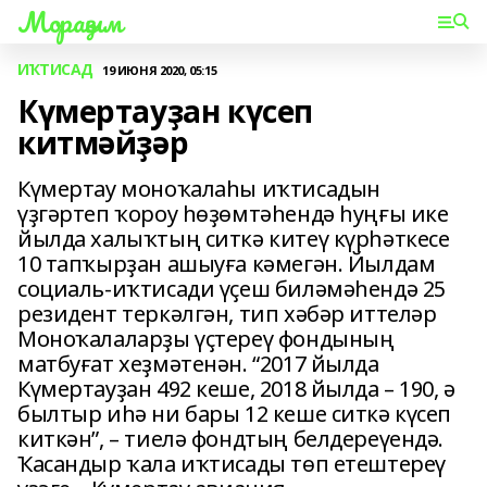
Мораҙым
ИҠТИСАД
19 ИЮНЯ 2020, 05:15
Күмертауҙан күсеп
китмәйҙәр
Күмертау моноҡалаһы иҡтисадын
үҙгәртеп ҡороу һөҙөмтәһендә һуңғы ике
йылда халыҡтың ситкә китеү күрһәткесе
10 тапҡырҙан ашыуға кәмегән. Йылдам
социаль-иҡтисади үҫеш биләмәһендә 25
резидент теркәлгән, тип хәбәр иттеләр
Моноҡалаларҙы үҫтереү фондының
матбуғат хеҙмәтенән. “2017 йылда
Күмертауҙан 492 кеше, 2018 йылда – 190, ә
былтыр иһә ни бары 12 кеше ситкә күсеп
киткән”, – тиелә фондтың белдереүендә.
Ҡасандыр ҡала иҡтисады төп етештереү