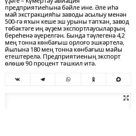
үҙәге – Күмертау авиация
предприятиеһына бәйле ине. Әле иһә
май экстракцияһы заводы асылыу менән
500-гә яҡын кеше эш урыны тапҡан, завод
төбәктәге иң әүҙем экспортлаусыларҙың
береһенә әүерелгән. Бында тәүлегенә 4,2
мең тонна көнбағыш орлоғо эшкәртелә,
йылына 180 мең тонна көнбағыш майы
етештерелә. Предприятиеның экспорт
өлөшө 90 процент тәшкил итә.