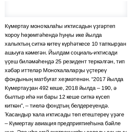
Күмертау моноҡалаһы иҡтисадын үҙгәртеп
ҡороу һөҙөмтәһендә һуңғы ике йылда
халыҡтың ситкә китеү күрһәткесе 10 тапҡырҙан
ашыуға кәмегән. Йылдам социаль-иҡтисади
үҫеш биләмәһендә 25 резидент теркәлгән, тип
хәбәр иттеләр Моноҡалаларҙы үҫтереү
фондының матбуғат хеҙмәтенән. “2017 йылда
Күмертауҙан 492 кеше, 2018 йылда – 190, ә
былтыр иһә ни бары 12 кеше ситкә күсеп
киткән”, – тиелә фондтың белдереүендә.
Ҡасандыр ҡала иҡтисады төп етештереү үҙәге
– Күмертау авиация предприятиеһына бәйле