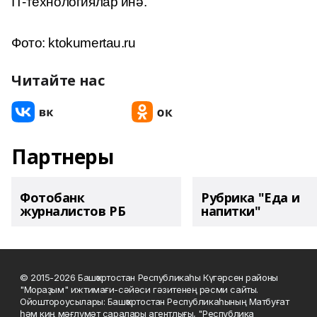
IT-технологиялар инә.
Фото: ktokumertau.ru
Читайте нас
Партнеры
Фотобанк
Рубрика "Еда и
журналистов РБ
напитки"
© 2015-2026 Башҡортостан Республикаһы Күгәрсен районы
"Мораҙым" ижтимағи-сәйәси гәзитенең рәсми сайты.
Ойоштороусылары: Башҡортостан Республикаһының Матбуғат
һәм киң мәғлүмәт саралары агентлығы, "Республика