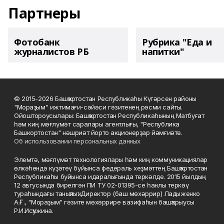
Партнеры
Фотобанк
Рубрика "Еда и
журналистов РБ
напитки"
© 2015-2026 Башҡортостан Республикаһы Күгәрсен районы
"Мораҙым" ижтимағи-сәйәси гәзитенең рәсми сайты.
Ойоштороусылары: Башҡортостан Республикаһының Матбуғат
һәм киң мәғлүмәт саралары агентлығы, "Республика
Башкортостан" нәшриәт йорто акционерҙар йәмғиәте.
Об использовании персональных данных
Элемтә, мәғлүмәт технологиялары һәм киң коммуникациялар
өлкәһендә күҙәтеү буйынса федераль хеҙмәттең Башҡортостан
Республикаһы буйынса идаралығында теркәлде. 2015 йылдың
12 авгусында бирелгән ПИ ТУ 02-01395-се һанлы теркәү
тураһындағы таныҡлыҡ. Директор (баш мөхәррир) Ладыженко
А.Ғ., "Мораҙым" гәзите мөхәррире вазифаһын башҡарыусы
Р.И.Исҡужина.