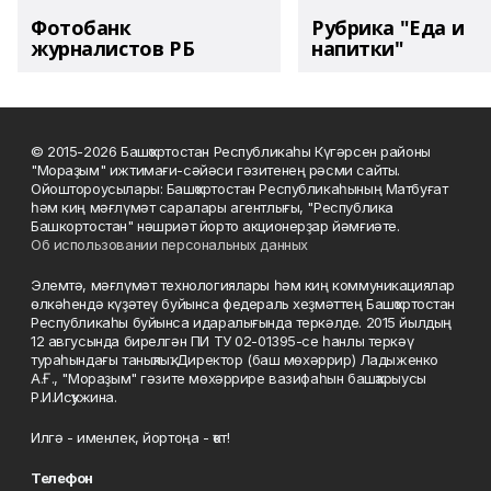
Фотобанк
Рубрика "Еда и
журналистов РБ
напитки"
© 2015-2026 Башҡортостан Республикаһы Күгәрсен районы
"Мораҙым" ижтимағи-сәйәси гәзитенең рәсми сайты.
Ойоштороусылары: Башҡортостан Республикаһының Матбуғат
һәм киң мәғлүмәт саралары агентлығы, "Республика
Башкортостан" нәшриәт йорто акционерҙар йәмғиәте.
Об использовании персональных данных
Элемтә, мәғлүмәт технологиялары һәм киң коммуникациялар
өлкәһендә күҙәтеү буйынса федераль хеҙмәттең Башҡортостан
Республикаһы буйынса идаралығында теркәлде. 2015 йылдың
12 авгусында бирелгән ПИ ТУ 02-01395-се һанлы теркәү
тураһындағы таныҡлыҡ. Директор (баш мөхәррир) Ладыженко
А.Ғ., "Мораҙым" гәзите мөхәррире вазифаһын башҡарыусы
Р.И.Исҡужина.
Илгә - именлек, йортоңа - ҡот!
Телефон