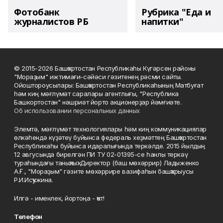
Фотобанк
Рубрика "Еда и
журналистов РБ
напитки"
© 2015-2026 Башҡортостан Республикаһы Күгәрсен районы
"Мораҙым" ижтимағи-сәйәси гәзитенең рәсми сайты.
Ойоштороусылары: Башҡортостан Республикаһының Матбуғат
һәм киң мәғлүмәт саралары агентлығы, "Республика
Башкортостан" нәшриәт йорто акционерҙар йәмғиәте.
Об использовании персональных данных
Элемтә, мәғлүмәт технологиялары һәм киң коммуникациялар
өлкәһендә күҙәтеү буйынса федераль хеҙмәттең Башҡортостан
Республикаһы буйынса идаралығында теркәлде. 2015 йылдың
12 авгусында бирелгән ПИ ТУ 02-01395-се һанлы теркәү
тураһындағы таныҡлыҡ. Директор (баш мөхәррир) Ладыженко
А.Ғ., "Мораҙым" гәзите мөхәррире вазифаһын башҡарыусы
Р.И.Исҡужина.
Илгә - именлек, йортоңа - ҡот!
Телефон