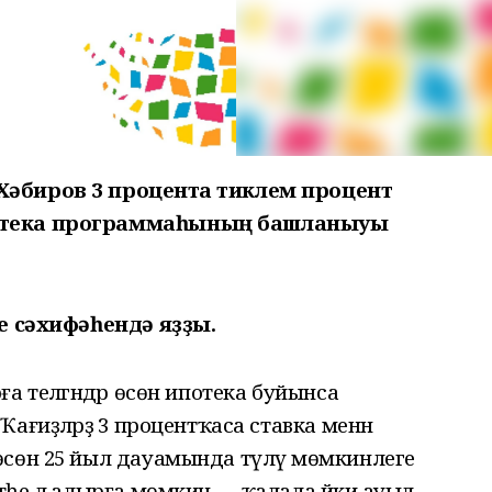
Хәбиров 3 процентҡа тиклем процент
потека программаһының башланыуы
ге сәхифәһендә яҙҙы.
а теләгәндәр өсөн ипотека буйынса
ғиҙәләрҙә 3 процентҡаса ставка менән
өсөн 25 йыл дауамында түләү мөмкинлеге
әһе лә алырға мөмкин — ҡалала йәки ауыл