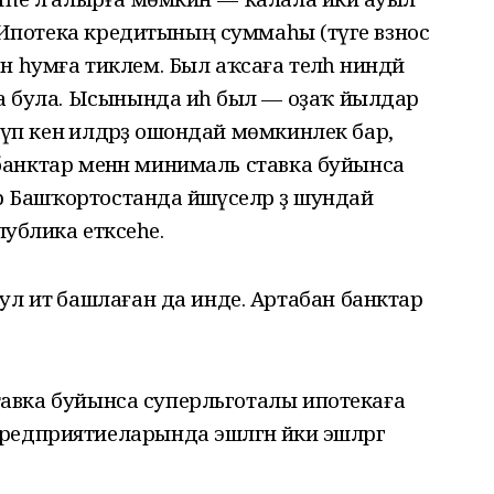
л. Ипотека кредитының суммаһы (тәүге взнос
 һумға тиклем. Был аҡсаға теләһә ниндәй
ға була. Ысынында иһә был — оҙаҡ йылдар
күп кенә илдәрҙә ошондай мөмкинлек бар,
өн банктар менән минималь ставка буйынса
р Башҡортостанда йәшәүселәр ҙә шундай
публика етәксеһе.
ул итә башлаған да инде. Артабан банктар
 ставка буйынса суперльготалы ипотекаға
дприятиеларында эшләгән йәки эшләргә