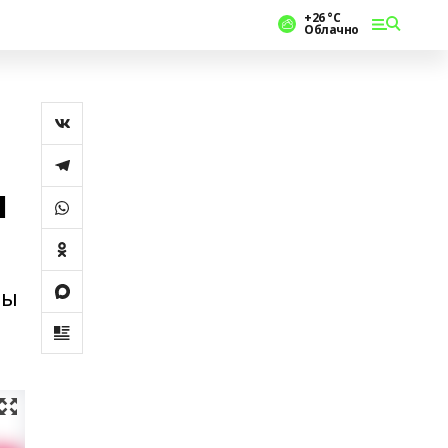
+26 °С
Облачно
н
һы