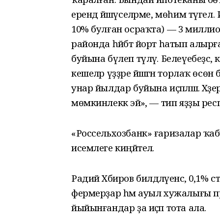
ерендә йәшәүселәрме, мөһим түге
10% булған осраҡта) — 3 миллион
районда һәйбәт йорт һатып алыр
буйына бүлеп түләү. Белеүебеҙсә, 
кешеләр үҙҙәре йәшәгән торлаҡ өс
унар йылдар буйына иҫәпләшә. Хәҙе
мөмкинлеккә эйә», — тип яҙҙы рес
«Россельхозбанк» ғаризалар ҡаб
исемлеге киңәйтелә.
Радий Хәбиров билдәләүенсә, 0,1%
фермерҙар һәм ауыл хужалығы пре
йыйынғандар ҙа иҫәп тота ала.