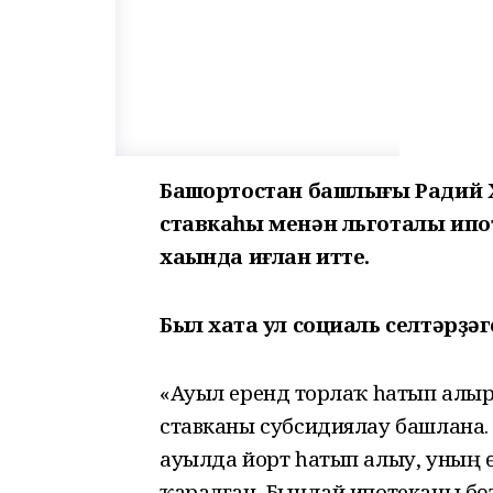
Башҡортостан башлығы Радий 
ставкаһы менән льготалы и
хаҡында иғлан итте.
Был хаҡта ул социаль селтәрҙә
«Ауыл ерендә торлаҡ һатып алырғ
ставканы субсидиялау башлана. Ҡа
ауылда йорт һатып алыу, уның 
ҡаралған. Бындай ипотеканы бөт