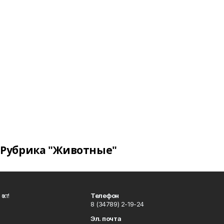
Рубрика "Животные"
ҡот!
Телефон
8 (34789) 2-19-24
Эл. почта