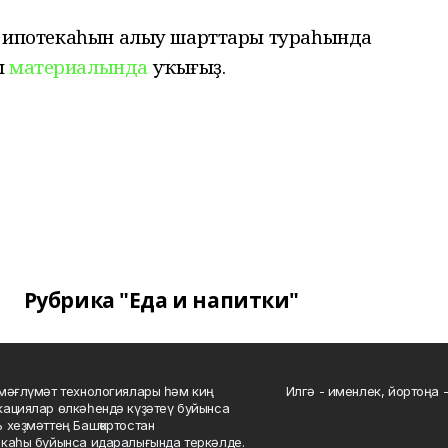
ыл ипотекаһын алыу шарттары тураһында
ы
материалында
уҡығыҙ.
Рубрика "Еда и напитки"
мәғлүмәт технологиялары һәм киң
Илгә - именлек, йортоңа - 
ациялар өлкәһендә күҙәтеү буйынса
 хеҙмәттең Башҡортостан
каһы буйынса идаралығында теркәлде.