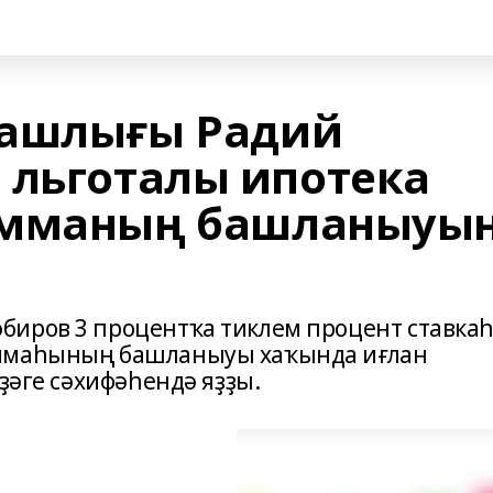
башлығы Радий
 льготалы ипотека
амманың башланыуы
биров 3 процентҡа тиклем процент ставка
аммаһының башланыуы хаҡында иғлан
рҙәге сәхифәһендә яҙҙы.