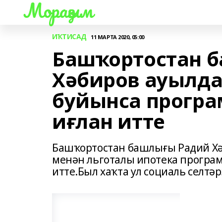
Мораҙым
ИҠТИСАД
11 МАРТА 2020, 05:00
Башҡортостан 
Хәбиров ауылда
буйынса прогр
иғлан итте
Башҡортостан башлығы Радий Хә
менән льготалы ипотека прогр
итте.Был хаҡта ул социаль селтә