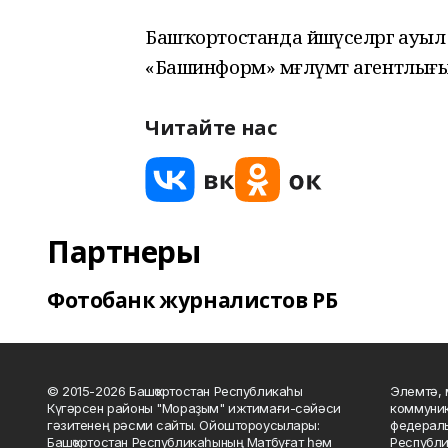
Башҡортостанда йәшәүселәргә ау
«Башинформ» мәғлүмәт агентлығ
Читайте нас
Партнеры
Фотобанк журналистов РБ
© 2015-2026 Башҡортостан Республикаһы
Элемтә, 
Күгәрсен районы "Мораҙым" ижтимағи-сәйәси
коммуник
гәзитенең рәсми сайты. Ойоштороусылары:
федераль
Башҡортостан Республикаһының Матбуғат һәм
Республи