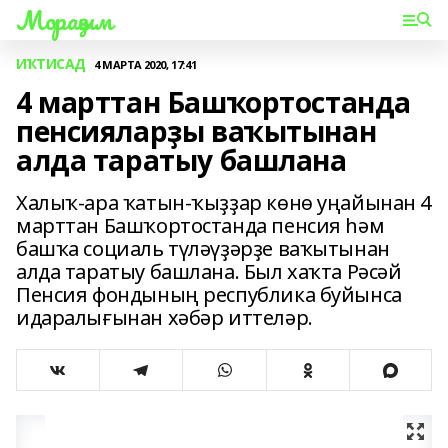
Мораҙым
ИҠТИСАД
4 МАРТА 2020, 17:41
4 марттан Башҡортостанда
пенсияларҙы ваҡытынан
алда таратыу башлана
Халыҡ-ара ҡатын-ҡыҙҙар көнө уңайынан 4
марттан Башҡортостанда пенсия һәм
башҡа социаль түләүҙәрҙе ваҡытынан
алда таратыу башлана. Был хаҡта Рәсәй
Пенсия фондының республика буйынса
идаралығынан хәбәр иттеләр.