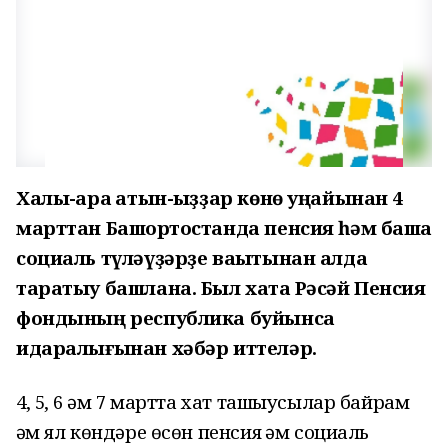
Халыҡ-ара ҡатын-ҡыҙҙар көнө уңайынан 4
марттан Башҡортостанда пенсия һәм башҡа
социаль түләүҙәрҙе ваҡытынан алда
таратыу башлана. Был хаҡта Рәсәй Пенсия
фондының республика буйынса
идаралығынан хәбәр иттеләр.
4, 5, 6 һәм 7 мартта хат ташыусылар байрам
һәм ял көндәре өсөн пенсия һәм социаль