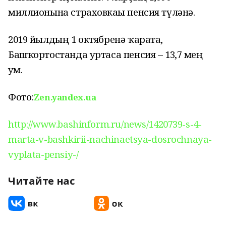
миллионына страховкаһы пенсия түләнә.
2019 йылдың 1 октябренә ҡарата,
Башҡортостанда уртаса пенсия – 13,7 мең
һум.
Фото:
Zen.yandex.ua
http://www.bashinform.ru/news/1420739-s-4-
marta-v-bashkirii-nachinaetsya-dosrochnaya-
vyplata-pensiy-/
Читайте нас