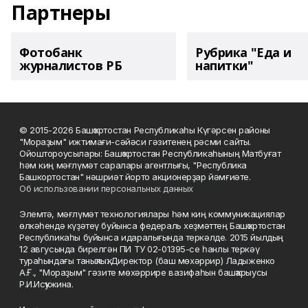
Партнеры
Фотобанк
Рубрика "Еда и
журналистов РБ
напитки"
© 2015-2026 Башҡортостан Республикаһы Күгәрсен районы
"Мораҙым" ижтимағи-сәйәси гәзитенең рәсми сайты.
Ойоштороусылары: Башҡортостан Республикаһының Матбуғат
һәм киң мәғлүмәт саралары агентлығы, "Республика
Башкортостан" нәшриәт йорто акционерҙар йәмғиәте.
Об использовании персональных данных
Элемтә, мәғлүмәт технологиялары һәм киң коммуникациялар
өлкәһендә күҙәтеү буйынса федераль хеҙмәттең Башҡортостан
Республикаһы буйынса идаралығында теркәлде. 2015 йылдың
12 авгусында бирелгән ПИ ТУ 02-01395-се һанлы теркәү
тураһындағы таныҡлыҡ. Директор (баш мөхәррир) Ладыженко
А.Ғ., "Мораҙым" гәзите мөхәррире вазифаһын башҡарыусы
Р.И.Исҡужина.