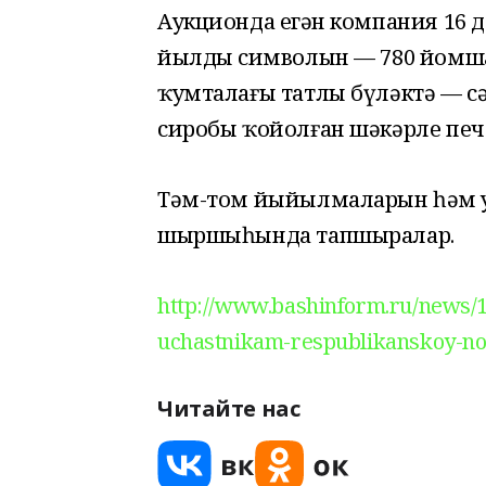
Аукционда еңгән компания 16
йылдың символын — 780 йомш
ҡумталағы татлы бүләктә — с
сиробы ҡойолған шәкәрле печ
Тәм-том йыйылмаларын һәм у
шыршыһында тапшыралар.
http://www.bashinform.ru/news/1
uchastnikam-respublikanskoy-nov
Читайте нас