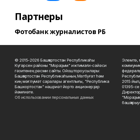
Партнеры
Фотобанк журналистов РБ
© 2015-2026 Башҡортостан Республикаһы
Элемтә, 
Күгәрсен районы "Мораҙым" ижтимағи-сәйәси
коммуник
гәзитенең рәсми сайты. Ойоштороусылары:
федераль
Башҡортостан Республикаһының Матбуғат һәм
Республи
киң мәғлүмәт саралары агентлығы, "Республика
2015 йыл
Башкортостан" нәшриәт йорто акционерҙар
01395-се 
йәмғиәте.
Директор
Об использовании персональных данных
"Мораҙым
башҡарыу