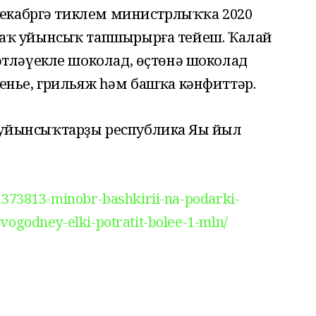
 декабргә тиклем министрлыҡҡа 2020
аҡ уйынсыҡ тапшырырға тейеш. Ҡалай
әтләүекле шоколад, өҫтөнә шоколад
енье, грильяж һәм башҡа кәнфиттәр.
йынсыҡтарҙы республика Яңы йыл
373813-minobr-bashkirii-na-podarki-
ogodney-elki-potratit-bolee-1-mln/