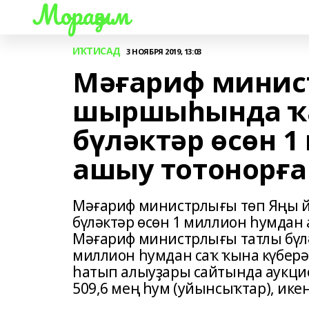
Мораҙым
ИҠТИСАД
3 НОЯБРЯ 2019, 13:03
Мәғариф минис
шыршыһында ҡ
бүләктәр өсөн 
ашыу тотонорға
Мәғариф министрлығы төп Яңы
бүләктәр өсөн 1 миллион һумдан
Мәғариф министрлығы татлы бүл
миллион һумдан саҡ ҡына күберәк
һатып алыуҙары сайтында аукци
509,6 мең һум (уйынсыҡтар), икен