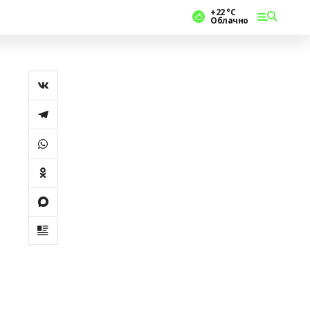
+22 °С
Облачно