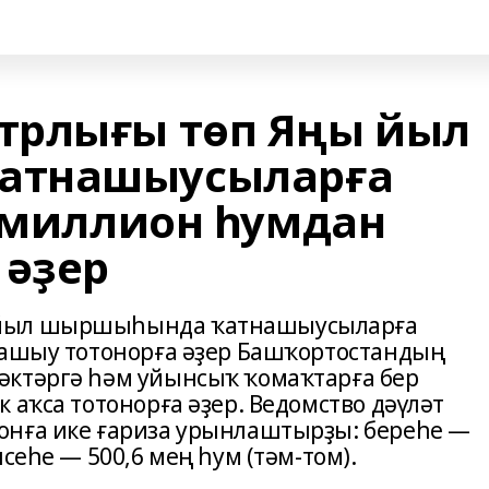
трлығы төп Яңы йыл
атнашыусыларға
1 миллион һумдан
 әҙер
 йыл шыршыһында ҡатнашыусыларға
 ашыу тотонорға әҙер Башҡортостандың
әктәргә һәм уйынсыҡ ҡомаҡтарға бер
 аҡса тотонорға әҙер. Ведомство дәүләт
онға ике ғариза урынлаштырҙы: береһе —
сеһе — 500,6 мең һум (тәм-том).