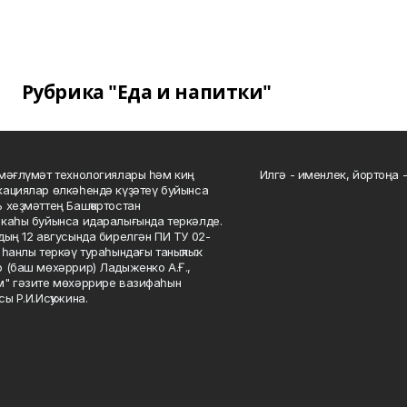
Рубрика "Еда и напитки"
мәғлүмәт технологиялары һәм киң
Илгә - именлек, йортоңа - 
ациялар өлкәһендә күҙәтеү буйынса
 хеҙмәттең Башҡортостан
каһы буйынса идаралығында теркәлде.
дың 12 авгусында бирелгән ПИ ТУ 02-
һанлы теркәү тураһындағы таныҡлыҡ.
 (баш мөхәррир) Ладыженко А.Ғ.,
" гәзите мөхәррире вазифаһын
сы Р.И.Исҡужина.