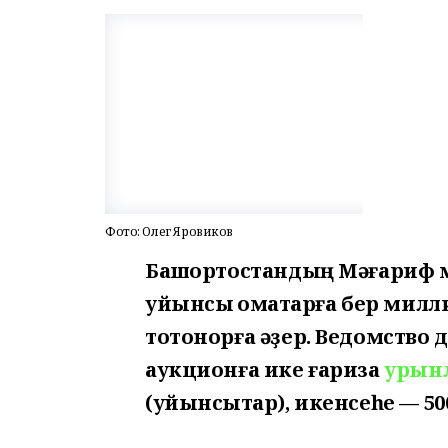
Фото: Олег Яровиков
Башҡортостандың Мәғариф 
уйынсыҡ ҡомаҡтарға бер милли
тотонорға әҙер. Ведомство
аукционға ике ғариза
урын
(уйынсыҡтар), икенсеһе — 50