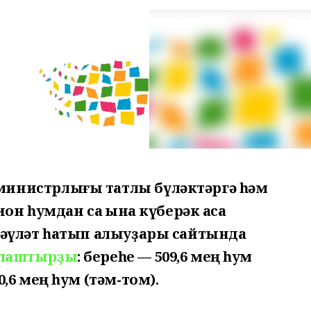
министрлығы татлы бүләктәргә һәм
он һумдан саҡ ҡына күберәк аҡса
 дәүләт һатып алыуҙары сайтында
лаштырҙы
: береһе — 509,6 мең һум
0,6 мең һум (тәм-том).