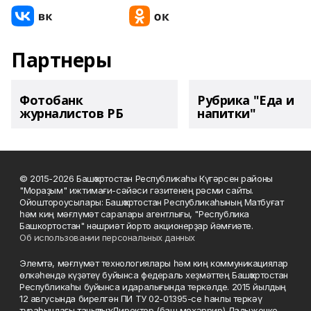
Партнеры
Фотобанк
Рубрика "Еда и
журналистов РБ
напитки"
© 2015-2026 Башҡортостан Республикаһы Күгәрсен районы
"Мораҙым" ижтимағи-сәйәси гәзитенең рәсми сайты.
Ойоштороусылары: Башҡортостан Республикаһының Матбуғат
һәм киң мәғлүмәт саралары агентлығы, "Республика
Башкортостан" нәшриәт йорто акционерҙар йәмғиәте.
Об использовании персональных данных
Элемтә, мәғлүмәт технологиялары һәм киң коммуникациялар
өлкәһендә күҙәтеү буйынса федераль хеҙмәттең Башҡортостан
Республикаһы буйынса идаралығында теркәлде. 2015 йылдың
12 авгусында бирелгән ПИ ТУ 02-01395-се һанлы теркәү
тураһындағы таныҡлыҡ. Директор (баш мөхәррир) Ладыженко