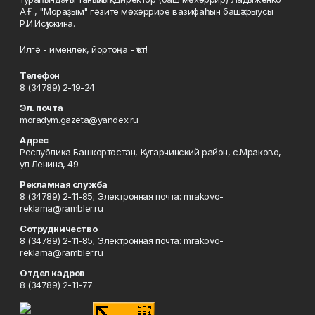
А.Ғ., "Мораҙым" гәзите мөхәррире вазифаһын башҡарыусы
Р.И.Исҡужина.
Илгә - именлек, йортоңа - ҡот!
Телефон
8 (34789) 2-19-24
Эл. почта
moradym.gazeta@yandex.ru
Адрес
Республика Башкортостан, Кугарчинский район, с.Мраково,
ул.Ленина, 49
Рекламная служба
8 (34789) 2-11-85; Электронная почта: mrakovo-
reklama@rambler.ru
Сотрудничество
8 (34789) 2-11-85; Электронная почта: mrakovo-
reklama@rambler.ru
Отдел кадров
8 (34789) 2-11-77