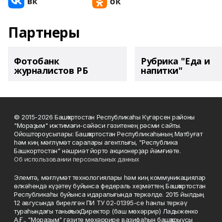
Партнеры
Фотобанк
Рубрика "Еда и
журналистов РБ
напитки"
© 2015-2026 Башҡортостан Республикаһы Күгәрсен районы
"Мораҙым" ижтимағи-сәйәси гәзитенең рәсми сайты.
Ойоштороусылары: Башҡортостан Республикаһының Матбуғат
һәм киң мәғлүмәт саралары агентлығы, "Республика
Башкортостан" нәшриәт йорто акционерҙар йәмғиәте.
Об использовании персональных данных
Элемтә, мәғлүмәт технологиялары һәм киң коммуникациялар
өлкәһендә күҙәтеү буйынса федераль хеҙмәттең Башҡортостан
Республикаһы буйынса идаралығында теркәлде. 2015 йылдың
12 авгусында бирелгән ПИ ТУ 02-01395-се һанлы теркәү
тураһындағы таныҡлыҡ. Директор (баш мөхәррир) Ладыженко
А.Ғ., "Мораҙым" гәзите мөхәррире вазифаһын башҡарыусы