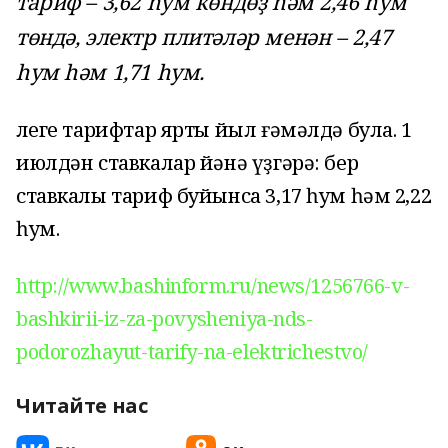
тариф – 3,62 һум көндөҙ һәм 2,46 һум
төндә, электр плитәләр менән – 2,47
һум һәм 1,71 һум.
Әлеге тарифтар ярты йыл ғәмәлдә була. 1
июлдән ставкалар йәнә үҙгәрә: бер
ставкалы тариф буйынса 3,17 һум һәм 2,22
һум.
http://www.bashinform.ru/news/1256766-v-
bashkirii-iz-za-povysheniya-nds-
podorozhayut-tarify-na-elektrichestvo/
Читайте нас