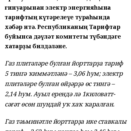
ғинуарынан электр энергияһына
тарифтың күтәрелеүе тураһында
хәбәр итә. Республиканың Тарифтар
буйынса дәүләт комитеты түбәндәге
хаҡтарҙы билдәләне.
Газ плитәләре булған йорттарҙа тариф
5 тингә ҡиммәтләнә – 3,06 һум; электр
плитәләре булған өйҙәрҙә өс тингә –
2,14 һум. Ауыл ерендә лә 1киловатт-
сәғәт өсөн шундай уҡ хаҡ ҡаралған.
Газ тәьминәтле йорттарҙа ике ставкалы