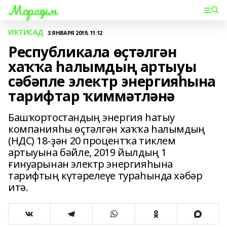
Мораҙым
ИҠТИСАД
3 ЯНВАРЯ 2019, 11:12
Республикала өҫтәлгән
хаҡҡа һалымдың артыуы
сәбәпле электр энергияһына
тарифтар ҡиммәтләнә
Башҡортостандың энергия һатыу
компанияһы өҫтәлгән хаҡҡа һалымдың
(НДС) 18-ҙән 20 процентҡа тиклем
артыуына бәйле, 2019 йылдың 1
ғинуарынан электр энергияһына
тарифтың күтәрелеүе тураһында хәбәр
итә.