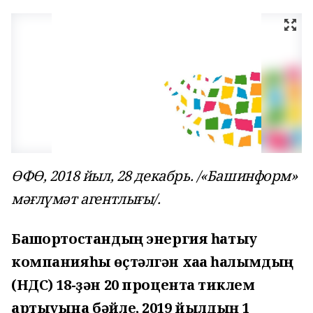
ӨФӨ, 2018 йыл, 28 декабрь. /«Башинформ»
мәғлүмәт агентлығы/.
Башҡортостандың энергия һатыу
компанияһы өҫтәлгән хаҡҡа һалымдың
(НДС) 18-ҙән 20 процентҡа тиклем
артыуына бәйле, 2019 йылдың 1