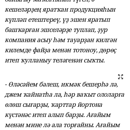
кешеләрҙең яратҡан продукцияһын
күпләп етештереү, үҙ эшен яратып
башҡарған эшселәрҙе туплап, ҙур
компания асыу һәм тауарҙан килгән
килемде файҙа менән тотоноу, дөрөҫ
итеп ҡулланыу теләгенән сыҡты.
- Өләсәйем бәлеш, икмәк бешерһә лә,
джем ҡайнатһа ла, һәр ваҡыт ололарға
өлөш сығарҙы, ҡарттар йортона
күстәнәс итеп алып барҙы. Ағайым
менән мине лә ала торғайны. Ағайым