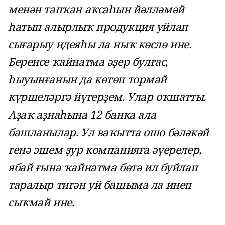
менән тапҡан аҡсаһын йәлләмәй
һатып алырлыҡ продукция уйлап
сығарыу идеяһы ла ныҡ көслө ине.
Беренсе ҡайнатма әҙер булғас,
һыуынғанын да көтөп тормай
күршеләргә йүгерҙем. Улар оҡшатты.
Аҙаҡ аҙнаһына 12 банка ала
башланылар. Ул ваҡытта ошо бәләкәй
генә эшем ҙур компанияға әүерелер,
ябай ғына ҡайнатма бөтә ил буйлап
таралыр тигән уй башыма ла инеп
сыҡмай ине.