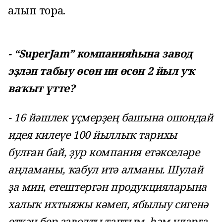
алып тора.
- “SuperJam” компанияһына завод
эҙләп табыу өсөн ни өсөн 2 йыл уҡ
ваҡыт үтте?
- 16 йәшлек үҫмерҙең башына ошондай
идея килеүе 100 йыллыҡ тарихы
булған бай, ҙур компания етәкселәре
аңламаны, ҡабул итә алманы. Шулай
ҙа мин, етештергән продукцияларына
халыҡ ихтыяжы кәмеп, ябылыу сигенә
еткән бер заводты таптым, һәм уларға