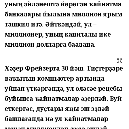
уның әйләнештә йөрөгән ҡайнатма
банкалары йылына миллион ярым
тәшкил итә. Әйткәндәй, ул –
миллионер, уның капиталы ике
миллион долларға баһалана.
Хәҙер Фрейзерға 30 йәш.
Тиҫтерҙәре
ваҡытын компьютер артында
уйнап үткәргәндә, ул өләсәһе рецебы
буйынса ҡайнатмалар әҙерләй. Буй
еткергәс, дуҫтары яңы эш эҙләй
башлағанда иһә ул ҡайнатмалар
менән миллионлап аҡса эшләй.