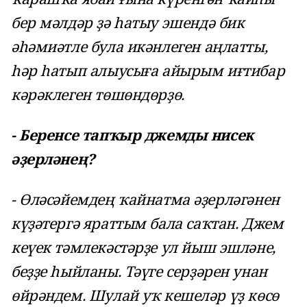
бер мәлдәр ҙә һатыу эшендә бик
әһәмиәтле була икәнлеген аңлатты,
һәр һатып алыусыға айырым иғтибар
кәрәклеген төшөндөрҙө.
- Беренсе тапҡыр джемды нисек
әҙерләнең?
- Өләсәйемдең ҡайнатма әҙерләгәнен
күҙәтергә яраттым бала саҡтан. Джем
кеүек тәмлекәстәрҙе ул йыш эшләне,
беҙҙе һыйланы. Тәүге серҙәрен унан
өйрәндем. Шулай уҡ кешеләр үҙ көсө