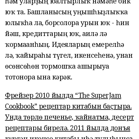
һәм уларҙың юғалтырлыҡ нәмәһе бик
юҡ та. Башланғысың уңышһыҙлыҡҡа
юлыҡһа ла, борсолорға урын юҡ - һин
йәш, кредиттарың юҡ, ғаилә лә
ҡормағанһың. Идеяларың емерелһә
лә, ҡайғыраһы түгел, икенсеһенә, унан
өсөнсөһөн тормошҡа ашырыуға
тотонорға ғына кәрәк.
Фрейзер 2010 йылда “The SuperJam
Cookbook” рецептар китабын баҫтыра.
Унда төрлө печенье, ҡайнатма, десерт
рецептары бирелә. 2011 йылда донъя
күргән икенсе китабы иһә тулыһынса