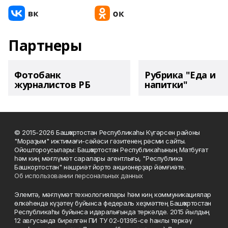
Партнеры
Фотобанк
Рубрика "Еда и
журналистов РБ
напитки"
© 2015-2026 Башҡортостан Республикаһы Күгәрсен районы
"Мораҙым" ижтимағи-сәйәси гәзитенең рәсми сайты.
Ойоштороусылары: Башҡортостан Республикаһының Матбуғат
һәм киң мәғлүмәт саралары агентлығы, "Республика
Башкортостан" нәшриәт йорто акционерҙар йәмғиәте.
Об использовании персональных данных
Элемтә, мәғлүмәт технологиялары һәм киң коммуникациялар
өлкәһендә күҙәтеү буйынса федераль хеҙмәттең Башҡортостан
Республикаһы буйынса идаралығында теркәлде. 2015 йылдың
12 авгусында бирелгән ПИ ТУ 02-01395-се һанлы теркәү