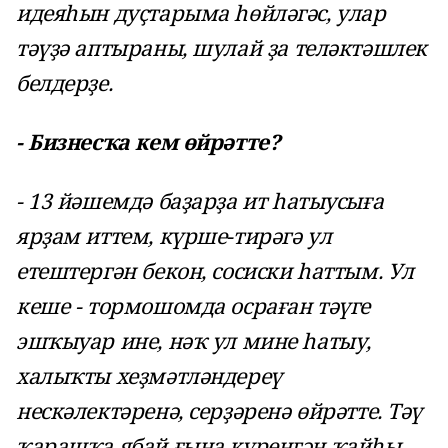
идеяһын дуҫтарыма һөйләгәс, улар
тәүҙә аптыраны, шулай ҙа теләктәшлек
белдерҙе.
- Бизнесҡа кем өйрәтте?
- 13 йәшемдә баҙарҙа ит һатыусыға
ярҙам иттем, күрше-тирәгә ул
етештергән бекон, сосиски һаттым. Ул
кеше - тормошомда осраған тәүге
эшҡыуар ине, нәҡ ул мине һатыу,
халыҡты хеҙмәтләндереү
нескәлектәренә, серҙәренә өйрәтте. Тәү
ҡарашҡа ябай ғына күренгән ҡайһы