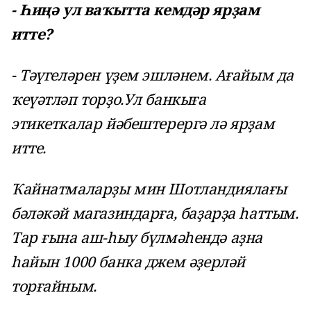
- Һиңә ул ваҡытта кемдәр ярҙам
итте?
- Тәүгеләрен үҙем эшләнем. Ағайым да
ҡеүәтләп торҙо.Ул банкыға
этикеткалар йәбештерергә лә ярҙам
итте.
Ҡайнатмаларҙы мин Шотландиялағы
бәләкәй магазиндарға, баҙарҙа һаттым.
Тар ғына аш-һыу бүлмәһендә аҙна
һайын 1000 банка джем әҙерләй
торғайным.