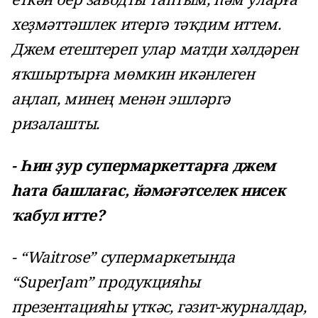
хеҙмәттәшлек итергә тәҡдим иттем.
Джем етештереп улар матди хәлдәрен
яҡшыртырға мөмкин икәнлеген
аңлап, минең менән эшләргә
ризалашты.
- Һин ҙур супермаркеттарға джем
һата башлағас, йәмәғәтселек нисек
ҡабул итте?
- “Waitrose” супермаркетында
“SuperJam” продукцияһы
презентацияһы үткәс, гәзит-журналдар,