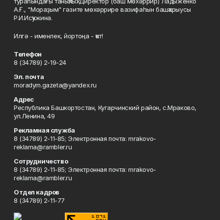
тураһындағы таныҡлыҡ. Директор (баш мөхәррир) Ладыженко
А.Ғ., "Мораҙым" гәзите мөхәррире вазифаһын башҡарыусы
Р.И.Исҡужина.
Илгә - именлек, йортоңа - ҡот!
Телефон
8 (34789) 2-19-24
Эл. почта
moradym.gazeta@yandex.ru
Адрес
Республика Башкортостан, Кугарчинский район, с.Мраково,
ул.Ленина, 49
Рекламная служба
8 (34789) 2-11-85; Электронная почта: mrakovo-
reklama@rambler.ru
Сотрудничество
8 (34789) 2-11-85; Электронная почта: mrakovo-
reklama@rambler.ru
Отдел кадров
8 (34789) 2-11-77