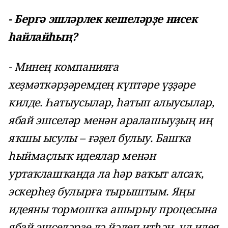
- Бергә эшләрлек кешеләрҙе нисек
һайлайһың?
- Минең компанияға
хеҙмәткәрҙәремдең күптәре үҙҙәре
килде. Һатыусылар, һатып алыусылар,
ябай эшселәр менән аралашыуҙың иң
яҡшы ысулы – ғәҙел булыу. Башҡа
һыймаҫлыҡ идеялар менән
уртаҡлашҡанда ла һәр ваҡыт алсаҡ,
эскерһеҙ булырға тырыштым. Яңы
идеяны тормошҡа ашырыу процесына
ябай эшселәрҙе лә йәлеп итһәң, ул идея