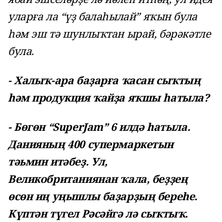
уларға ла “үҙ балаһылай” яҡын була
һәм эш тә шунлыҡтан ырай, бәрәкәтле
була.
- Халыҡ-ара баҙарға ҡасан сыҡтың
һәм продукция ҡайҙа яҡшы һатыла?
- Бөгөн “SuperJam” 6 илдә һатыла.
Данияның 400 супермаркетын
тәьмин итәбеҙ. Ул,
Великобританиянан ҡала, беҙҙең
өсөн иң уңышлы баҙарҙың береһе.
Күптән түгел Рәсәйгә лә сыҡтыҡ.