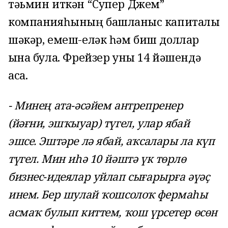
тәьмин иткән “Супер Джем”
компанияһының башланғыс капиталы
шәкәр, емеш-еләк һәм биш доллар
ғына була. Фрейзер уны 14 йәшендә
аса.
- Минең ата-әсәйем антрепренер
(йәғни, эшҡыуар) түгел, улар ябай
эшсе. Эштәре лә ябай, аҡсалары ла күп
түгел. Мин иһә 10 йәштә үк төрлө
бизнес-идеялар уйлап сығарырға әүәҫ
инем. Бер шулай ҡошсолоҡ фермаһы
асмаҡ булып киттем, ҡош үрсетер өсөн