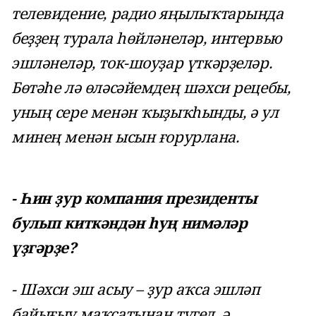
телевидение, радио яңылыҡтарында
беҙҙең турала һөйләнеләр, интервью
эшләнеләр, ток-шоуҙар үткәрҙеләр.
Бөтәһе лә өләсәйемдең шәхси рецебы,
уның сере менән ҡыҙыҡһынды, ә ул
минең менән ысын ғорурлана.
- Һин ҙур компания президенты
булып киткәндән һуң нимәләр
үҙгәрҙе?
- Шәхси эш асыу – ҙур аҡса эшләп
байығыу маҡсатынан түгел, ә