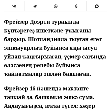
Фрейзер Доэрти тураһында
күптәрегеҙ ишеткәне-уҡығаны
барҙыр. Шотландияла тыуған егет
эшҡыуарлыҡ буйынса яңы ысул
уйлап ҡаңғырмаған, үҫмер сағында
өләсәһенең рецебы буйынса
ҡайнатмалар эшләй башлаған.
Фрейзер 16 йәшендә мәктәпте
ташлай ҙа, башкөллө эшкә сума.
Аңлауығыҙса, юҡҡа түгел: хәҙер