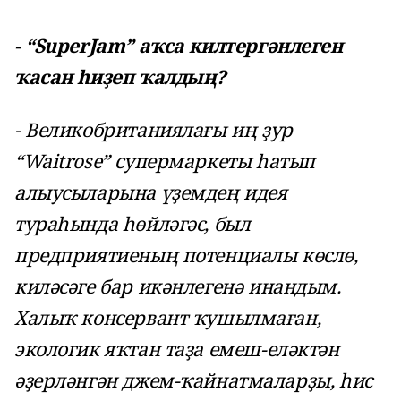
- “SuperJam” аҡса килтергәнлеген
ҡасан һиҙеп ҡалдың?
- Великобританиялағы иң ҙур
“Waitrose” супермаркеты һатып
алыусыларына үҙемдең идея
тураһында һөйләгәс, был
предприятиеның потенциалы көслө,
киләсәге бар икәнлегенә инандым.
Халыҡ консервант ҡушылмаған,
экологик яҡтан таҙа емеш-еләктән
әҙерләнгән джем-ҡайнатмаларҙы, һис