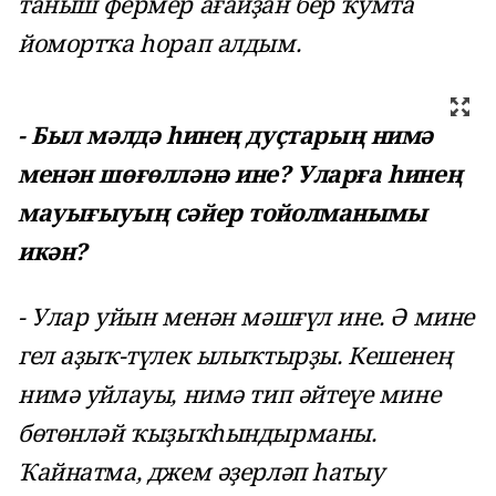
таныш фермер ағайҙан бер ҡумта
йомортҡа һорап алдым.
- Был мәлдә һинең дуҫтарың нимә
менән шөғөлләнә ине? Уларға һинең
мауығыуың сәйер тойолманымы
икән?
- Улар уйын менән мәшғүл ине. Ә мине
гел аҙыҡ-түлек ылыҡтырҙы. Кешенең
нимә уйлауы, нимә тип әйтеүе мине
бөтөнләй ҡыҙыҡһындырманы.
Ҡайнатма, джем әҙерләп һатыу