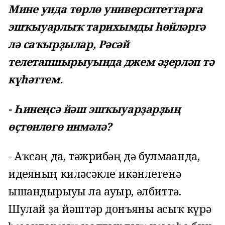
Мине унда төрлө университеттарға
эшҡыуарлыҡ тарихымды һөйләргә
лә саҡырҙылар, Рәсәй
телетапшырыуында джем әҙерләп тә
күһәттем.
- Һинеңсә йәш эшҡыуарҙарҙың
өҫтөнлөгө нимәлә?
- Аҡсаң да, тәжрибәң дә булмағанда,
идеяның киләсәкле икәнлегенә
ышандырыуы ла ауыр, әлбиттә.
Шулай ҙа йәштәр донъяны асыҡ күрә