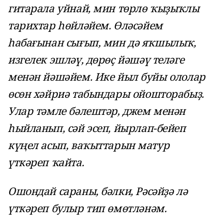
гитарала уйнай, мин төрлө ҡыҙыҡлы
тарихтар һөйләйем. Өләсәйем
һабағынан сығып, мин дә яҡшылыҡ,
изгелек эшләү, дөрөҫ йәшәү теләге
менән йәшәйем. Ике йыл буйы ололар
өсөн хәйриә табындары ойошторабыҙ.
Улар тәмле бәлештәр, джем менән
һыйланып, сәй эсеп, йырлап-бейеп
күңел асып, ваҡыттарын матур
үткәреп ҡайта.
Ошондай сараны, бәлки, Рәсәйҙә лә
үткәреп булыр тип өмөтләнәм.