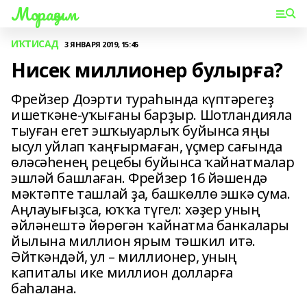
Мораҙым
ИҠТИСАД
3 ЯНВАРЯ 2019, 15:45
Нисек миллионер булырға?
Фрейзер Доэрти тураһында күптәрегеҙ
ишеткәне-уҡығаны барҙыр. Шотландияла
тыуған егет эшҡыуарлыҡ буйынса яңы
ысул уйлап ҡаңғырмаған, үҫмер сағында
өләсәһенең рецебы буйынса ҡайнатмалар
эшләй башлаған. Фрейзер 16 йәшендә
мәктәпте ташлай ҙа, башкөллө эшкә сума.
Аңлауығыҙса, юҡҡа түгел: хәҙер уның
әйләнештә йөрөгән ҡайнатма банкалары
йылына миллион ярым тәшкил итә.
Әйткәндәй, ул – миллионер, уның
капиталы ике миллион долларға
баһалана.