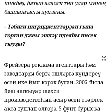
шикһеҙ, һатып аласаҡ тип улар минең
башланғысты хупланы.
- Тәбиғи ингридиенттарҙан ғына
торған джем эшләү идеяһы нисек
тыуҙы?
Фрейзерға реклама агенттары һәм
заводтарҙы бергә эшләргә күндереү
өсөн ике йыл кәрәк булған. 2006 йылға
йәш эшҡыуар шәхси
производствоһын асыр өсөн етәрлек
аҡса туплап өлгөрә, 5 фунт бурысҡа