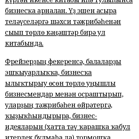
бизнесҡа арналған. Үҙ эшен асырға
теләүселәргә шәхси тәжрибәһенән
сығып төрлө кәңәштәр бирә ул
китабында.
Фрейзерҙың фекеренсә, балаларҙы
эшҡыуарлыҡҡа, бизнесҡа
ылыҡтырыу өсөн төрлө уңышлы
бизнесмендар менән осраштырып,
уларҙың тәжрибәһен өйрәтергә,
ҡыҙыҡһындырырға, бизнес-
идеяларын (хатта тәү ҡарашҡа ҡабул
итерлек булмаһа ла) тормошҡа