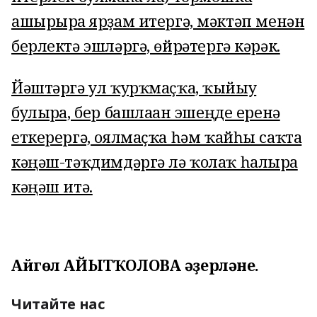
ашырырға ярҙам итергә, мәктәп менән
берлектә эшләргә, өйрәтергә кәрәк.
Йәштәргә ул ҡурҡмаҫҡа, ҡыйыу
булырға, бер башлаған эшеңде еренә
еткерергә, оялмаҫҡа һәм ҡайһы саҡта
кәңәш-тәҡдимдәргә лә ҡолаҡ һалырға
кәңәш итә.
Айгөл АЙЫТҠОЛОВА әҙерләне.
Читайте нас