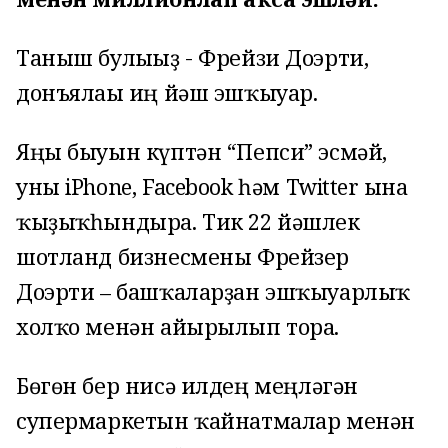
Таныш булығыҙ - Фрейзи Доэрти,
донъялағы иң йәш эшҡыуар.
Яңы быуын күптән “Пепси” эсмәй,
уны iPhone, Facebook һәм Twitter ғына
ҡыҙыҡһындыра. Тик 22 йәшлек
шотланд бизнесмены Фрейзер
Доэрти – башҡаларҙан эшҡыуарлыҡ
холҡо менән айырылып тора.
Бөгөн бер нисә илдең меңләгән
супермаркетын ҡайнатмалар менән