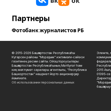
Партнеры
Фотобанк журналистов РБ
© 2015-2026 Башҡортостан Республикаһы
Элемтә, 
Күгәрсен районы "Мораҙым" ижтимағи-сәйәси
коммуник
гәзитенең рәсми сайты. Ойоштороусылары:
федераль
Башҡортостан Республикаһының Матбуғат һәм
Республи
киң мәғлүмәт саралары агентлығы, "Республика
2015 йыл
Башкортостан" нәшриәт йорто акционерҙар
01395-се 
йәмғиәте.
Директор
Об использовании персональных данных
"Мораҙым
башҡарыу