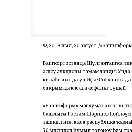
ӨФӨ, 2018 йыл, 20 август. /«Башинф
Башҡортостанда Шүлгәнташҡа тик
алыу аукционы тамамланды. Унда
киләһе йылда ул Иҫке Собханғолд
саҡрымлыҡ юлға асфальт түшәй.
«Башинформ» мәғлүмәт агентлығы
башлығы Рөстәм Шәрипов һөйләүен
тәшкил итә, аҡса республика ҡаҙ
50 миллион һумын тотоноу һәм тр