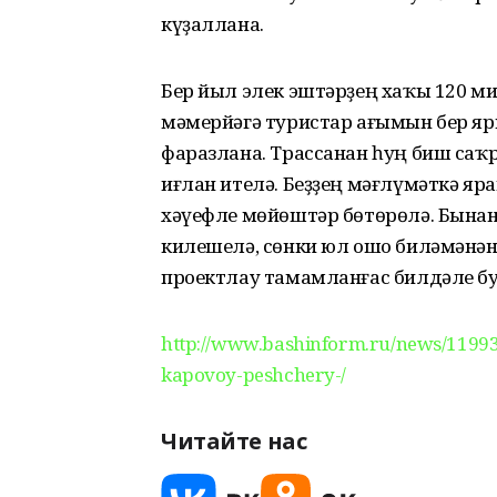
күҙаллана.
Бер йыл элек эштәрҙең хаҡы 120 м
мәмерйәгә туристар ағымын бер я
фаразлана. Трассанан һуң биш са
иғлан ителә. Беҙҙең мәғлүмәткә я
хәүефле мөйөштәр бөтөрөлә. Бынан
килешелә, сөнки юл ошо биләмәнән
проектлау тамамланғас билдәле бу
http://www.bashinform.ru/news/119937
kapovoy-peshchery-/
Читайте нас