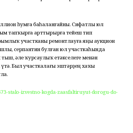
иллион һумға баһаланғайны. Сифатлы юл
рым тапҡырға арттырырға тейеш тип
ҡрымлыҡ участканы ремонтлауға яңы аукцион
рашлы, серпантин булған юл участкаһында
 тыш, әле ҡурсаулыҡ етәкселеге менән
 үтә. Был участкалағы эштәрҙең хаҡы
ла.
3-stalo-izvestno-kogda-zaasfaltiruyut-dorogu-do-