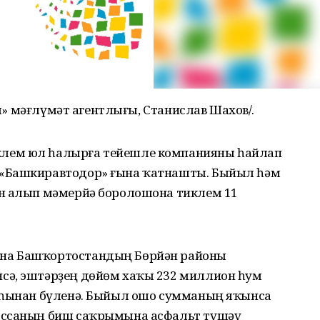
орм» мәғлүмәт агентлығы, Станислав Шахов/.
лем юл һалырға тейешле компанияны һайлап
 «Башкиравтодор» ғына ҡатнашты. Быйыл һәм
ан алып мәмерйә боролошона тиклем 11
на Башҡортостандың Бөрйән районы
сә, эштәрҙең дөйөм хаҡы 232 миллион һум
наһынан бүленә. Быйыл ошо сумманың яҡынса
ассаның биш саҡрымына асфальт түшәү