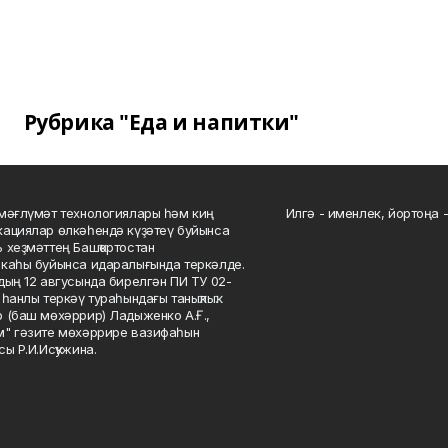
Рубрика "Еда и напитки"
мәғлүмәт технологиялары һәм киң
Илгә - именлек, йортоңа - 
ациялар өлкәһендә күҙәтеү буйынса
 хеҙмәттең Башҡортостан
каһы буйынса идаралығында теркәлде.
дың 12 авгусында бирелгән ПИ ТУ 02-
һанлы теркәү тураһындағы таныҡлыҡ.
 (баш мөхәррир) Ладыженко А.Ғ.,
" гәзите мөхәррире вазифаһын
сы Р.И.Исҡужина.