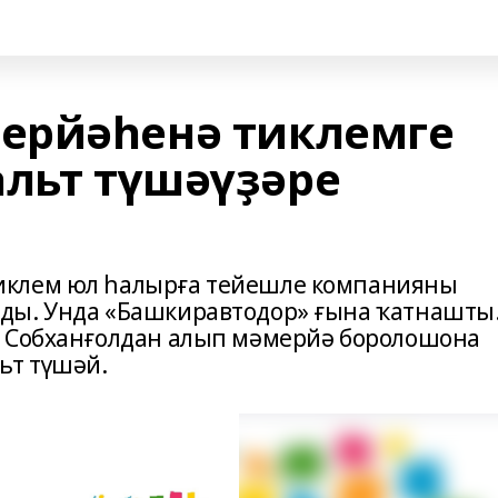
ерйәһенә тиклемге
альт түшәүҙәре
иклем юл һалырға тейешле компанияны
ды. Унда «Башкиравтодор» ғына ҡатнашты
е Собханғолдан алып мәмерйә боролошона
ьт түшәй.