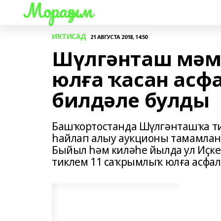
Мораҙым
ИҠТИСАД
21 АВГУСТА 2018, 14:50
Шүлгәнташ мәм
юлға ҡасан асф
билдәле булды
Башҡортостанда Шүлгәнташҡа т
һайлап алыу аукционы тамамлан
Быйыл һәм киләһе йылда ул Иҫк
тиклем 11 саҡрымлыҡ юлға асфал