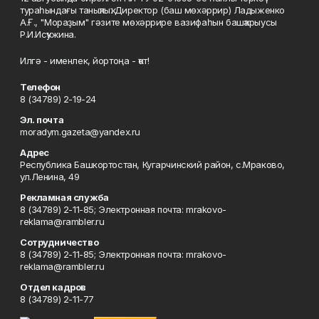
тураһындағы таныҡлыҡ. Директор (баш мөхәррир) Ладыженко
А.Ғ., "Мораҙым" гәзите мөхәррире вазифаһын башҡарыусы
Р.И.Исҡужина.
Илгә - именлек, йортоңа - ҡот!
Телефон
8 (34789) 2-19-24
Эл. почта
moradym.gazeta@yandex.ru
Адрес
Республика Башкортостан, Кугарчинский район, с.Мраково,
ул.Ленина, 49
Рекламная служба
8 (34789) 2-11-85; Электронная почта: mrakovo-
reklama@rambler.ru
Сотрудничество
8 (34789) 2-11-85; Электронная почта: mrakovo-
reklama@rambler.ru
Отдел кадров
8 (34789) 2-11-77