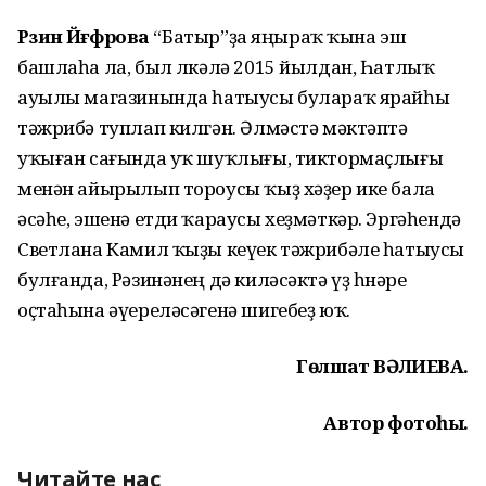
Рәзинә Йәғәфәрова
“Батыр”ҙа яңыраҡ ҡына эш
башлаһа ла, был өлкәлә 2015 йылдан, Һатлыҡ
ауылы магазинында һатыусы булараҡ ярайһы
тәжрибә туплап килгән. Әлмәстә мәктәптә
уҡыған сағында уҡ шуҡлығы, тиктормаҫлығы
менән айырылып тороусы ҡыҙ хәҙер ике бала
әсәһе, эшенә етди ҡараусы хеҙмәткәр. Эргәһендә
Светлана Камил ҡыҙы кеүек тәжрибәле һатыусы
булғанда, Рәзинәнең дә киләсәктә үҙ һөнәре
оҫтаһына әүереләсәгенә шигебеҙ юҡ.
Гөлшат ВӘЛИЕВА.
Автор фотоһы.
Читайте нас