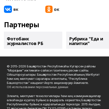
Партнеры
Фотобанк
Рубрика "Еда и
журналистов РБ
напитки"
© 2015-2026 Башҡортостан Республикаһы Күгәрсен районы
"Мораҙым" ижтимағи-сәйәси гәзитенең рәсми сайты.
Ойоштороусылары: Башҡортостан Республикаһының Матбуғат
һәм киң мәғлүмәт саралары агентлығы, "Республика
Башкортостан" нәшриәт йорто акционерҙар йәмғиәте.
Об использовании персональных данных
Элемтә, мәғлүмәт технологиялары һәм киң коммуникациялар
өлкәһендә күҙәтеү буйынса федераль хеҙмәттең Башҡортостан
Республикаһы буйынса идаралығында теркәлде. 2015 йылдың
12 авгусында бирелгән ПИ ТУ 02-01395-се һанлы теркәү