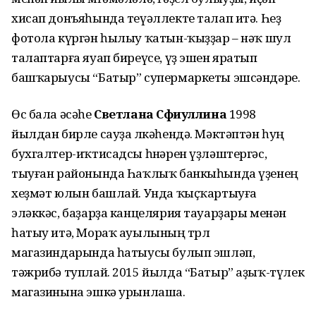
хисап донъяһында теүәллекте талап итә. Һеҙ
фотола күргән һылыу ҡатын-ҡыҙҙар – нәҡ шул
талаптарға яуап биреүсе, үҙ эшен яратып
башҡарыусы “Батыр” супермаркеты эшсәндәре.
Өс бала әсәһе
Светлана Сәфиуллина
1998
йылдан бирле сауҙа өлкәһендә. Мәктәптән һуң
бухгалтер-иҡтисадсы һөнәрен үҙләштергәс,
тыуған районында Һаҡлыҡ банкыһында үҙенең
хеҙмәт юлын башлай. Унда ҡыҫҡартыуға
эләккәс, баҙарҙа канцелярия тауарҙары менән
һатыу итә, Мораҡ ауылының төрлө
магазиндарында һатыусы булып эшләп,
тәжрибә туплай. 2015 йылда “Батыр” аҙыҡ-түлек
магазинына эшкә урынлаша.