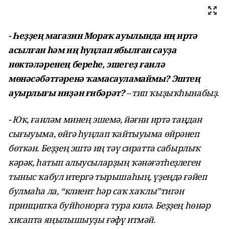
- Һеҙҙең магазин Мораҡ ауылында иң иртә
асылған һәм иң һуңлап ябылған сауҙа
нөктәләренең береһе, эшегеҙ ғаилә
мөнәсәбәттәренә ҡамасауламаймы? Эштең
ауырлығы ниҙән ғибәрәт?
– тип ҡыҙыҡһынабыҙ.
- Юҡ, ғаиләм минең эшемә, йәғни иртә таңдан
сығыуыма, өйгә һуңлап ҡайтыуыма өйрәнеп
бөткән. Беҙҙең эштә иң тәү сиратта сабырлыҡ
кәрәк, һатып алыусыларҙың ҡәнәғәтһеҙлеген
тыныс ҡабул итергә тырышаһың, үҙеңдә ғәйеп
булмаһа ла, “клиент һәр саҡ хаҡлы”тигән
принципҡа буйһонорға тура килә. Беҙҙең һөнәр
хисапта яңылышыуҙы ғәфү итмәй.