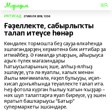
Мораҙым
ИҠТИСАД
27 ИЮЛЯ 2018, 13:50
Ғәҙеллекте, сабырлыҡты
талап итеүсе һөнәр
Көндәлек тормошта беҙ сауҙа өлкәһендә
эшләгәндәрҙең хеҙмәтенә бик иғтибар ҙа
итмәйбеҙ. Ә ғәмәлдә уларҙың, айырыуса
аҙыҡ-түлек магазиндары
һатыусыларының эше, алһыҙ-ялһыҙ
эшләүҙе, үтә лә яуаплы, халыҡ менән
йылы мөғәмәләлә, ғәҙел булыуҙы, иҫәп-
хисап донъяһында теүәллекте талап итә.
Һеҙ фотола күргән һылыу ҡатын-ҡыҙҙар –
нәҡ шул талаптарға яуап биреүсе, үҙ эшен
яратып башҡарыусы “Батыр”
супермаркеты эшсәндәре.