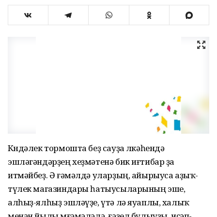
Көндәлек тормошта беҙ сауҙа өлкәһендә
эшләгәндәрҙең хеҙмәтенә бик иғтибар ҙа
итмәйбеҙ. Ә ғәмәлдә уларҙың, айырыуса аҙыҡ-
түлек магазиндары һатыусыларының эше,
алһыҙ-ялһыҙ эшләүҙе, үтә лә яуаплы, халыҡ
менән йылы мөғәмәләлә, ғәҙел булыуҙы, иҫәп-