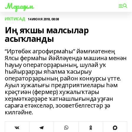
Мораҙым
ИҠТИСАД
14 ИЮНЯ 2018, 08:08
Иң яҡшы малсылар
асыҡланды
“Иртөбәк агрофирмаһы” йәмғиәтенең
Ялсы фермаһы йәйләүендә машина менән
һауыу операторҙарының, шулай уҡ
һыйырҙарҙы яһалма ҡасырыу
операторҙарының район конкурсы үтте.
Ауыл хужалығы предприятиелары һәм
крәҫтиән (фермер) хужалыҡтары
хеҙмәткәрҙәре ҡатнашлығында уҙған
сараға етәкселәр, зооветбелгестәр ҙә
килгәйне.