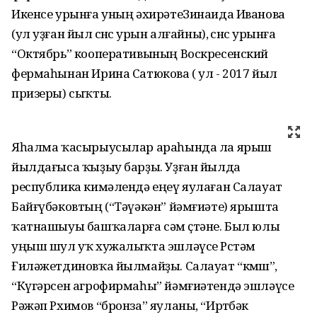
Икенсе урынға уның әхирәтеЗинаида Иванова
(ул уҙған йыл өсөнсө урын алғайны), өсөнсө урынға
“Октябрь” кооперативының Воскресенский
фермаһынан Ирина Сатюкова ( ул - 2017 йыл
призеры) сыҡты.
Яһалма ҡасырыусылар араһында ла ярыш
йылдағыса ҡыҙыу барҙы. Уҙған йылда
республика кимәлендә еңеү яулаған Салауат
Байғүбәковтың (“Тәүәкән” йәмғиәте) ярышта
ҡатнашыуы башҡаларға сәм өҫтәне. Был юлы
уңыш шул уҡ хужалыҡта эшләүсе Рөстәм
Ғиләжетдиновҡа йылмайҙы. Салауат “көмөш”,
“Күгәрсен агрофирмаһы” йәмғиәтендә эшләүсе
Рәжәп Рхимов “бронза” яуланы, “Иртөбәк