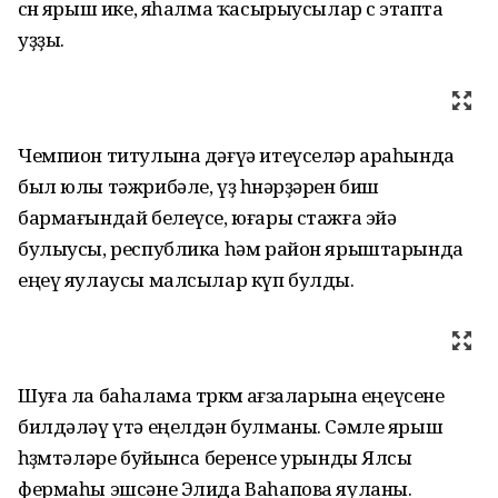
өсөн ярыш ике, яһалма ҡасырыусылар өс этапта
уҙҙы.
Чемпион титулына дәғүә итеүселәр араһында
был юлы тәжрибәле, үҙ һөнәрҙәрен биш
бармағындай белеүсе, юғары стажға эйә
булыусы, республика һәм район ярыштарында
еңеү яулаусы малсылар күп булды.
Шуға ла баһалама төркөмө ағзаларына еңеүсене
билдәләү үтә еңелдән булманы. Сәмле ярыш
һөҙөмтәләре буйынса беренсе урынды Ялсы
фермаһы эшсәне Элида Ваһапова яуланы.