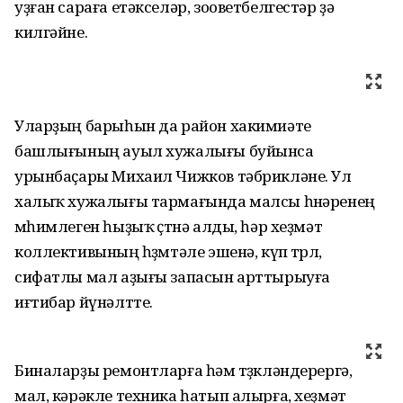
уҙған сараға етәкселәр, зооветбелгестәр ҙә
килгәйне.
Уларҙың барыһын да район хакимиәте
башлығының ауыл хужалығы буйынса
урынбаҫары Михаил Чижков тәбрикләне. Ул
халыҡ хужалығы тармағында малсы һөнәренең
мөһимлеген һыҙыҡ өҫтөнә алды, һәр хеҙмәт
коллективының һөҙөмтәле эшенә, күп төрлө,
сифатлы мал аҙығы запасын арттырыуға
иғтибар йүнәлтте.
Биналарҙы ремонтларға һәм төҙөкләндерергә,
мал, кәрәкле техника һатып алырға, хеҙмәт