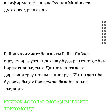
агрофирмаһы” эшсәне Руслан Минһажев
дүртенсе урын алды.
Район хакимиәте башлығы Ғайса Янбаев
еңеүселәргә үҙенең ҡотлау һүҙҙәрен еткерҙе һәм
һәр ҡатнашыусыға Диплом, аҡсалата
дәртләндереү призы тапшырҙы. Иң-иңдәр иһә
бүләккә быҙау йәки сусҡа балаһы алып
ҡыуанды.
КҮБЕРӘК ФОТОЛАР "МОРАҘЫМ" ГӘЗИТЕ
ТӨРКӨМӨНДӘ