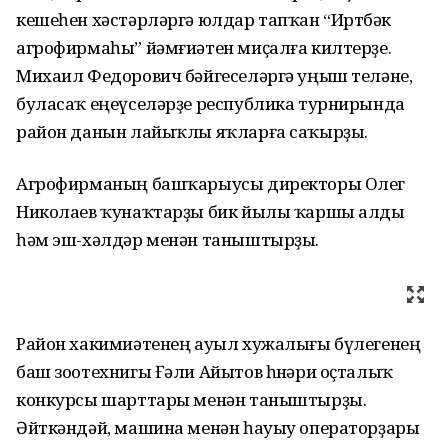
кешеһен хәстәрләргә юлдар тапҡан “Иртөбәк
агрофирмаһы” йәмғиәтен миҫалға килтерҙе.
Михаил Федорович бәйгеселәргә уңыш теләне,
буласаҡ еңеүселәрҙе республика турнирында
район данын лайыҡлы яҡларға саҡырҙы.
Агрофирманың башҡарыусы директоры Олег
Николаев ҡунаҡтарҙы бик йылы ҡаршы алды
һәм эш-хәлдәр менән таныштырҙы.
Район хакимиәтенең ауыл хужалығы бүлегенең
баш зоотехнигы Ғәли Айытов һөнәри оҫталыҡ
конкурсы шарттары менән таныштырҙы.
Әйткәндәй, машина менән һауыу операторҙары