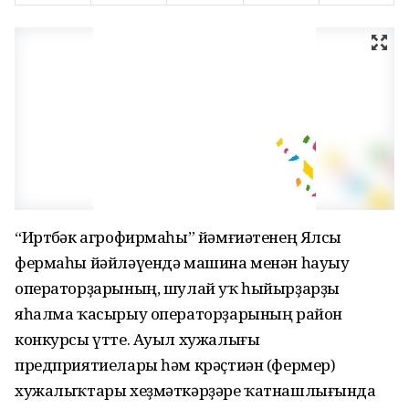
“Иртөбәк агрофирмаһы” йәмғиәтенең Ялсы
фермаһы йәйләүендә машина менән һауыу
операторҙарының, шулай уҡ һыйырҙарҙы
яһалма ҡасырыу операторҙарының район
конкурсы үтте. Ауыл хужалығы
предприятиелары һәм крәҫтиән (фермер)
хужалыҡтары хеҙмәткәрҙәре ҡатнашлығында