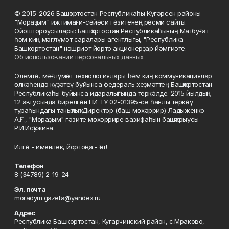
© 2015-2026 Башҡортостан Республикаһы Күгәрсен районы
"Мораҙым" ижтимағи-сәйәси гәзитенең рәсми сайты.
Ойоштороусылары: Башҡортостан Республикаһының Матбуғат
һәм киң мәғлүмәт саралары агентлығы, "Республика
Башкортостан" нәшриәт йорто акционерҙар йәмғиәте.
Об использовании персональных данных
Элемтә, мәғлүмәт технологиялары һәм киң коммуникациялар
өлкәһендә күҙәтеү буйынса федераль хеҙмәттең Башҡортостан
Республикаһы буйынса идаралығында теркәлде. 2015 йылдың
12 авгусында бирелгән ПИ ТУ 02-01395-се һанлы теркәү
тураһындағы таныҡлыҡ. Директор (баш мөхәррир) Ладыженко
А.Ғ., "Мораҙым" гәзите мөхәррире вазифаһын башҡарыусы
Р.И.Исҡужина.
Илгә - именлек, йортоңа - ҡот!
Телефон
8 (34789) 2-19-24
Эл. почта
moradym.gazeta@yandex.ru
Адрес
Республика Башкортостан, Кугарчинский район, с.Мраково,