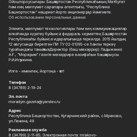
Ойоштороусылары: Башҡортостан Республикаһының Матбуғат
һәм киң мәғлүмәт саралары агентлығы, "Республика
Башкортостан" нәшриәт йорто акционерҙар йәмғиәте.
Об использовании персональных данных
Элемтә, мәғлүмәт технологиялары һәм киң коммуникациялар
өлкәһендә күҙәтеү буйынса федераль хеҙмәттең Башҡортостан
Республикаһы буйынса идаралығында теркәлде. 2015 йылдың
12 авгусында бирелгән ПИ ТУ 02-01395-се һанлы теркәү
тураһындағы таныҡлыҡ. Директор (баш мөхәррир) Ладыженко
А.Ғ., "Мораҙым" гәзите мөхәррире вазифаһын башҡарыусы
Р.И.Исҡужина.
Илгә - именлек, йортоңа - ҡот!
Телефон
8 (34789) 2-19-24
Эл. почта
moradym.gazeta@yandex.ru
Адрес
Республика Башкортостан, Кугарчинский район, с.Мраково,
ул.Ленина, 49
Рекламная служба
8 (34789) 2-11-85; Электронная почта: mrakovo-