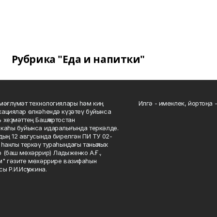
Рубрика "Еда и напитки"
мәғлүмәт технологиялары һәм киң
Илгә - именлек, йортоңа - 
ациялар өлкәһендә күҙәтеү буйынса
 хеҙмәттең Башҡортостан
каһы буйынса идаралығында теркәлде.
дың 12 авгусында бирелгән ПИ ТУ 02-
һанлы теркәү тураһындағы таныҡлыҡ.
 (баш мөхәррир) Ладыженко А.Ғ.,
" гәзите мөхәррире вазифаһын
сы Р.И.Исҡужина.