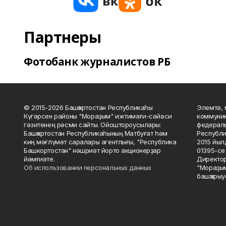
Партнеры
Фотобанк журналистов РБ
© 2015-2026 Башҡортостан Республикаһы
Элемтә, 
Күгәрсен районы "Мораҙым" ижтимағи-сәйәси
коммуник
гәзитенең рәсми сайты. Ойоштороусылары:
федераль
Башҡортостан Республикаһының Матбуғат һәм
Республи
киң мәғлүмәт саралары агентлығы, "Республика
2015 йыл
Башкортостан" нәшриәт йорто акционерҙар
01395-се 
йәмғиәте.
Директор
Об использовании персональных данных
"Мораҙым
башҡарыу