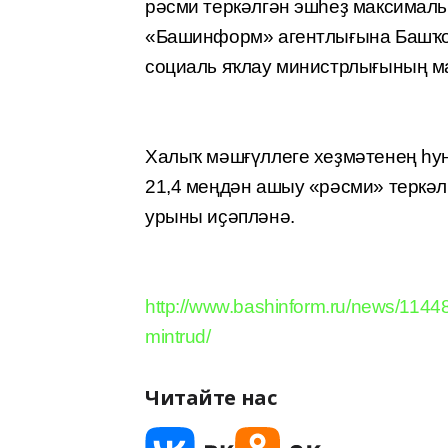
рәсми теркәлгән эшһеҙ максималь 
«Башинформ» агентлығына Башҡор
социаль яҡлау министрлығының ма
Халыҡ мәшғүллеге хеҙмәтенең
һу
21,4 меңдән ашыу «рәсми» теркәл
урыны иҫәпләнә.
http://www.bashinform.ru/news/11448
mintrud/
Читайте нас