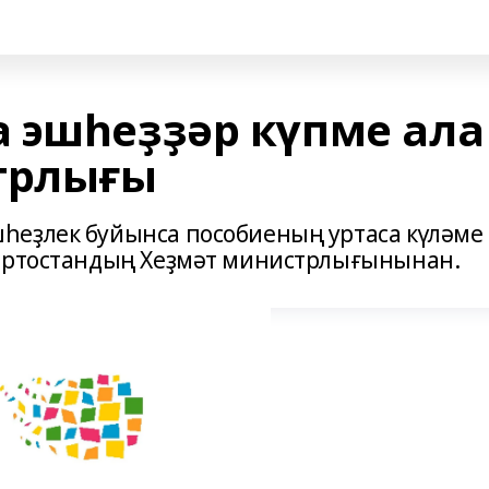
 эшһеҙҙәр күпме ала
трлығы
һеҙлек буйынса пособиеның уртаса күләме
ҡортостандың Хеҙмәт министрлығынынан.