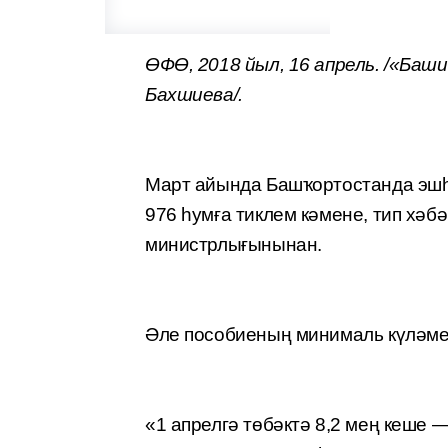
ӨФӨ, 2018 йыл, 16 апрель. /«Ба
Бахшиева/.
Март айында Башҡортостанда эшһ
976 һумға тиклем кәмене, тип хә
министрлығынынан.
Әле пособиеның минималь күләме 
«1 апрелгә төбәктә 8,2 мең кеше 