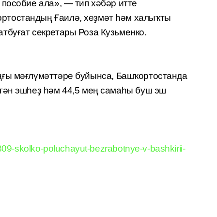
пособие ала», — тип хәбәр итте
тостандың Ғаилә, хеҙмәт һәм халыҡты
тбуғат секретары Роза Кузьменко.
ңғы мәғлүмәттәре
буйынса, Башҡортостанда
гән эшһеҙ һәм 44,5 мең самаһы буш эш
09-skolko-poluchayut-bezrabotnye-v-bashkirii-