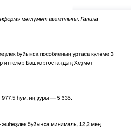
шинформ» мәғлүмәт агентлығы, Галина
еҙлек буйынса пособиеның уртаса күләме 3
бәр иттеләр Башҡортостандың Хеҙмәт
977,5 һум, иң ҙуры — 5 635.
— эшһеҙлек буйынса минималь, 12,2 мең