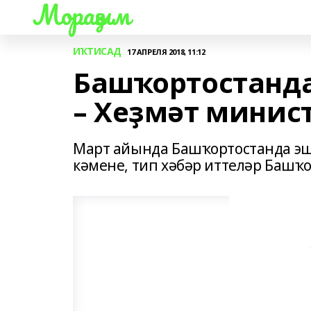
Мораҙым
ИҠТИСАД
17 АПРЕЛЯ 2018, 11:12
Башҡортостанда
– Хеҙмәт минис
Март айында Башҡортостанда эш
кәмене, тип хәбәр иттеләр Баш