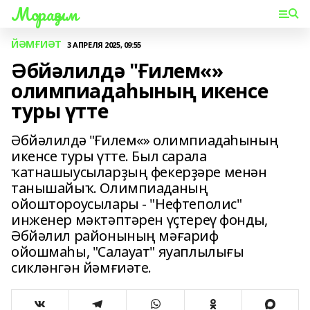
Мораҙым
ЙӘМҒИӘТ
3 АПРЕЛЯ 2025, 09:55
Әбйәлилдә "Ғилем«»
олимпиадаһының икенсе
туры үтте
Әбйәлилдә "Ғилем«» олимпиадаһының
икенсе туры үтте. Был сарала
ҡатнашыусыларҙың фекерҙәре менән
танышайыҡ. Олимпиаданың
ойоштороусылары - "Нефтеполис"
инженер мәктәптәрен үҫтереү фонды,
Әбйәлил районының мәғариф
ойошмаһы, "Салауат" яуаплылығы
сикләнгән йәмғиәте.