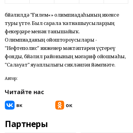
Әбйәлилдә "Ғилем«» олимпиадаһының икенсе
туры үтте. Был сарала ҡатнашыусыларҙың
фекерҙәре менән танышайыҡ.
Олимпиаданың ойоштороусылары -
"Нефтеполис" инженер мәктәптәрен үҫтереү
фонды, Әбйәлил районының мәғариф ойошмаһы,
"Салауат" яуаплылығы сикләнгән йәмғиәте.
Автор:
Читайте нас
Партнеры