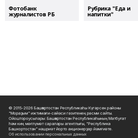
Фотобанк
Рубрика "Еда и
журналистов РБ
напитки"
© 2015-2026 Башҡортостан Республикаһы Күгәрсен районы
"Мораҙым" ижтимағи-сәйәси гәзитенең рәсми сайты.
Ойоштороусылары: Башҡортостан Республикаһының Матбуғат
һәм киң мәғлүмәт саралары агентлығы, "Республика
Башкортостан" нәшриәт йорто акционерҙар йәмғиәте.
Об использовании персональных данных