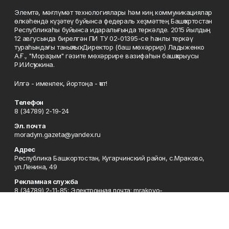
Элемтә, мәғлүмәт технологиялары һәм киң коммуникациялар
өлкәһендә күҙәтеү буйынса федераль хеҙмәттең Башҡортостан
Республикаһы буйынса идаралығында теркәлде. 2015 йылдың
12 авгусында бирелгән ПИ ТУ 02-01395-се һанлы теркәү
тураһындағы таныҡлыҡ. Директор (баш мөхәррир) Ладыженко
А.Ғ., "Мораҙым" гәзите мөхәррире вазифаһын башҡарыусы
Р.И.Исҡужина.
Илгә - именлек, йортоңа - ҡот!
Телефон
8 (34789) 2-19-24
Эл. почта
moradym.gazeta@yandex.ru
Адрес
Республика Башкортостан, Кугарчинский район, с.Мраково,
ул.Ленина, 49
Рекламная служба
8 (34789) 2-11-85; Электронная почта: mrakovo-
reklama@rambler.ru
Сотрудничество
8 (34789) 2-11-85; Электронная почта: mrakovo-