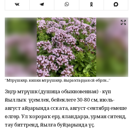
“Мәтрүшкәләр, кипкән мәтрүшкәләр, йыраҡтарҙан әсәй ебәргән...”
Зәңгәр мәтрүшкә (душица обыкновенная) - күп
йыллыҡ үҫемлек, бейеклеге 30-80 см, июль-
август айҙарында сәскә ата, август-сентябрҙә емеше
өлгөрә. Ул ҡорораҡ ерҙә, яландарҙа, урман ситендә,
тау биттәрендә, йылға буйҙарында үҫә.