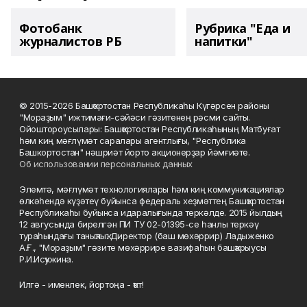
Фотобанк
Рубрика "Еда и
журналистов РБ
напитки"
© 2015-2026 Башҡортостан Республикаһы Күгәрсен районы
"Мораҙым" ижтимағи-сәйәси гәзитенең рәсми сайты.
Ойоштороусылары: Башҡортостан Республикаһының Матбуғат
һәм киң мәғлүмәт саралары агентлығы, "Республика
Башкортостан" нәшриәт йорто акционерҙар йәмғиәте.
Об использовании персональных данных
Элемтә, мәғлүмәт технологиялары һәм киң коммуникациялар
өлкәһендә күҙәтеү буйынса федераль хеҙмәттең Башҡортостан
Республикаһы буйынса идаралығында теркәлде. 2015 йылдың
12 авгусында бирелгән ПИ ТУ 02-01395-се һанлы теркәү
тураһындағы таныҡлыҡ. Директор (баш мөхәррир) Ладыженко
А.Ғ., "Мораҙым" гәзите мөхәррире вазифаһын башҡарыусы
Р.И.Исҡужина.
Илгә - именлек, йортоңа - ҡот!