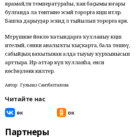
ярамай,тән температураһы, ҡан баҫымы юғары
булғанда ла төнәтмәне эсмәй торорға кәңәш итәләр.
Башҡа дарыуҙар эскәндә лә тыйылып торорға кәрәк.
Мәтрүшкәне йөклө ҡатындарға ҡулланыу кәңәш
ителмәй, сөнки аналыҡты ҡыҫҡарта, бала төшөү,
сабыйҙың ваҡытынан алда тыуыу ҡурҡынысын
арттыра. Ир-аттар күп ҡулланһа, енси
көсһөҙлөккә килтерә.
Автор:
Гульназ Саитбатталова
Читайте нас
Партнеры