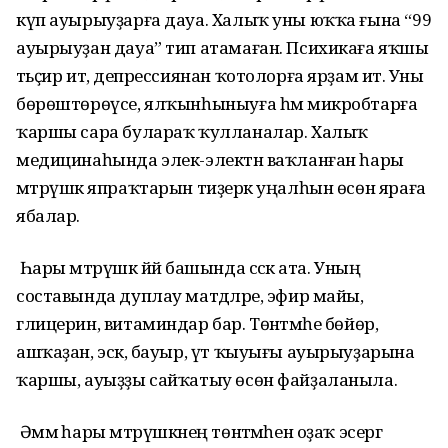
күп ауырыуҙарға дауа. Халыҡ уны юҡҡа ғына “99
ауырыуҙан дауа” тип атамаған. Психикаға яҡшы
тәьҫир итә, депрессиянан ҡотолорға ярҙам итә. Уны
бөрөштөрөүсе, ялҡынһыныуға һәм микробтарға
ҡаршы сара булараҡ ҡулланалар. Халыҡ
медицинаһында элек-электән ваҡланған һары
мәтрүшкә япраҡтарын тиҙерәк уңалһын өсөн яраға
ябалар.
Һары мәтрүшкә йәй башында сәскә ата. Уның
составында дуплау матдәләре, эфир майы,
глицерин, витаминдар бар. Төнәт­мәһе бөйөр,
ашҡаҙан, эсәк, бауыр, үт ҡыуығы ауырыуҙарына
ҡаршы, ауыҙҙы сайҡатыу өсөн файҙаланыла.
Әммә һары мәтрүшкәнең төнәтмәһен оҙаҡ эсергә