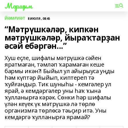
Мораҙым
ЙӘМҒИӘТ
8 ИЮЛЯ , 08:45
“Мәтрүшкәләр, кипкән
мәтрүшкәләр, йыраҡтарҙан
әсәй ебәргән...”
Хуш еҫле, шифалы мәтрүшкә сәйен
яратмаған, тәмләп ҡарамаған кеше
бармы икән?! Быйыл ул айырыуса уңды
һәм күптәр йыйып, киптереп тә
ҡуйғандыр. Тик шуныһы - кемгәлер ул
ярай, ә кемдәргәлер уны һаҡ ҡына
ҡулланырға кәрәк. Сөнки һәр шифалы
үлән кеүек үк мәтрүшкә лә төрлө
организмға төрлөсә тәьҫир итә. Уны
кемдәргә ҡулланырға ярамай?