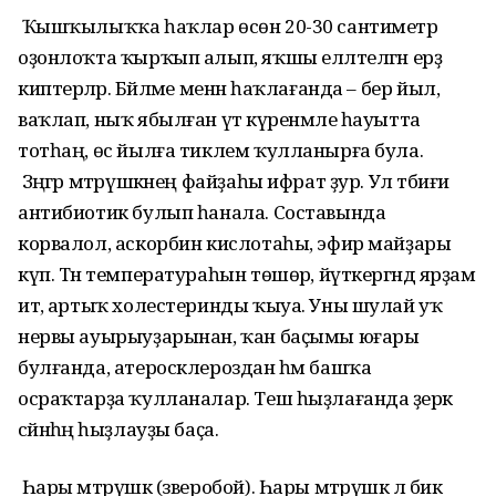
Ҡышҡылыҡҡа һаҡлар өсөн 20-30 сантиметр
оҙонлоҡта ҡырҡып алып, яҡшы елләтелгән ерҙә
киптерәләр. Бәйләме менән һаҡлағанда – бер йыл,
ваҡлап, ныҡ ябылған үтә күренмәле һауытта
тотһаң, өс йылға тиклем ҡулланырға була.
Зәңгәр мәтрүшкәнең файҙаһы ифрат ҙур. Ул тәбиғи
антибиотик булып һанала. Сос­тавында
корвалол, аскорбин кисло­таһы, эфир майҙары
күп. Тән температураһын төшөрә, йүткергәндә ярҙам
итә, артыҡ холестеринды ҡыуа. Уны шулай уҡ
нервы ауырыуҙарынан, ҡан баҫымы юғары
булғанда, атеросклероздан һәм башҡа
осраҡтарҙа ҡулланалар. Теш һыҙлағанда әҙерәк
сәйнәһәң һыҙлауҙы баҫа.
Һары мәтрүшкә (зверобой). Һары мәтрүшкә лә бик