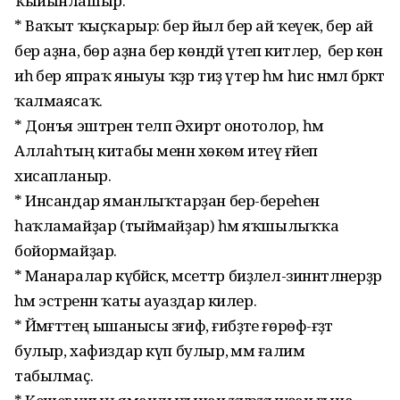
ҡыйынлашыр.
* Ваҡыт ҡыҫҡарыр: бер йыл бер ай ҡеүек, бер ай
бер аҙна, бөр аҙна бер көндәй үтеп китәлер, ә бер көн
иһә бер япраҡ яныуы ҡәҙәр тиҙ үтер һәм һис нәмәлә бәрәкәт
ҡалмаясаҡ.
* Донъя эштәрен теләп Әхирәт онотолор, һәм
Аллаһтың китабы менән хөкөм итеү ғәйеп
хисапланыр.
* Инсандар яманлыҡтарҙан бер-береһен
һаҡламайҙар (тыймайҙар) һәм яҡшылыҡҡа
бойормайҙар.
* Манаралар күбәйәсәк, мәсеттәр биҙәлел-зиннәтләнерҙәр
һәм эстәренән ҡаты ауаздар килер.
* Йәмәғәттең ышанысы зәғиф, ғибәҙәте ғөрөф-ғәҙәт
булыр, хафиздар күп булыр, әммә ғалим
табылмаҫ.