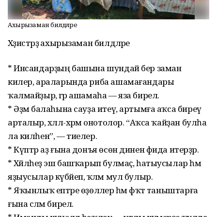
Ахырызаман билдәләре
Хәҙистәрҙә ахырызаман билдәләре
* Инсандарҙың башына шундай бер заман
килер, араларында риба ашамағандары
ҡалмайҙыр, әгәр ашамаһа — яза бирелә.
* Әҙәм балаһына сауҙа итеү, артымға аҡса биреү
арталыр, хәләл-хәрәм онотолор. “Аҡса ҡайҙан булһа
ла килһен”, — тиелер.
* Күптәр аҙ ғына донъя өсөн динен фида итерҙәр.
* Хәйләһеҙ эш башҡарып булмаҫ, һатыусылар һәм
яҙыусылар күбәйеп, ҡәләм мул булыр.
* Яҡынлыҡ ептәре өҙөләлер һәм фәҡәт таныштарға
ғына сәләм бирелә.