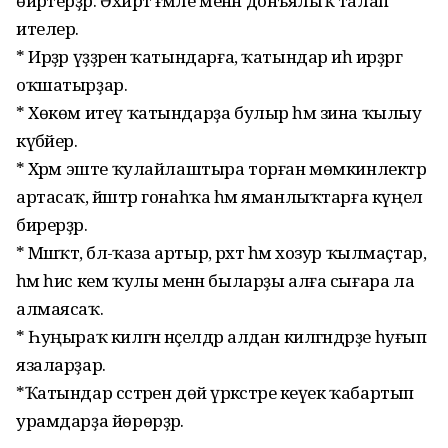
өйрәтерҙәр. Әхирәт ғәмәле менән донъялыҡ талап
ителер.
* Ирҙәр үҙҙәрен ҡатындарға, ҡатындар иһә ирҙәргә
оҡшатырҙар.
* Хөкөм итеү ҡатындарҙа булыр һәм зина ҡылыу
күбәйер.
* Хәрәм эште ҡулайлаштыра торған мөмкинлектәр
артасаҡ, йәштәр гонаһҡа һәм яманлыҡтарға күңел
бирерҙәр.
* Мәшәҡәт, бәлә-ҡаза артыр, рәхәт һәм хозур ҡылмаҫтар,
һәм һис кем ҡулы менән быларҙы алға сығара ла
алмаясаҡ.
* Һуңыраҡ килгән нәҫелдәр алдан килгәндәрҙе һуғып
язаларҙар.
*Ҡатындар сәстәрен дөйә үркәстәре кеүек ҡабартып
урамдарҙа йөрөрҙәр.