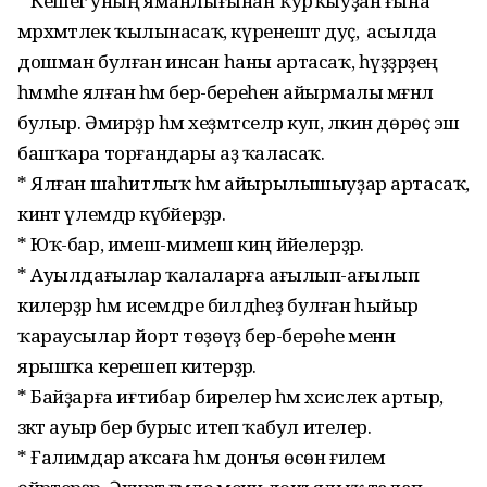
* Кешегә уның яманлығынан ҡурҡыуҙан ғына
мәрхәмәтлек ҡылынасаҡ, күренештә дуҫ, ә асылда
дошман булған инсан һаны артасаҡ, һүҙҙәрҙең
һәммәһе ялған һәм бер-береһенә айырмалы мәғәнәлә
булыр. Әмирҙәр һәм хеҙмәтселәр куп, ләкин дөрөҫ эш
башҡара торғандары аҙ ҡаласаҡ.
* Ялған шаһитлыҡ һәм айырылышыуҙар артасаҡ,
кинәт үлемдәр күбәйерҙәр.
* Юҡ-бар, имеш-мимеш киң йәйелерҙәр.
* Ауылдағылар ҡалаларға ағылып-ағылып
килерҙәр һәм исемдәре билдәһеҙ булған һыйыр
ҡараусылар йорт төҙөүҙә бер-берөһе менән
ярышҡа керешеп китерҙәр.
* Байҙарға иғтибар бирелер һәм хәсислек артыр,
зәкәт ауыр бер бурыс итеп ҡабул ителер.
* Ғалимдар аҡсаға һәм донъя өсөн ғилем