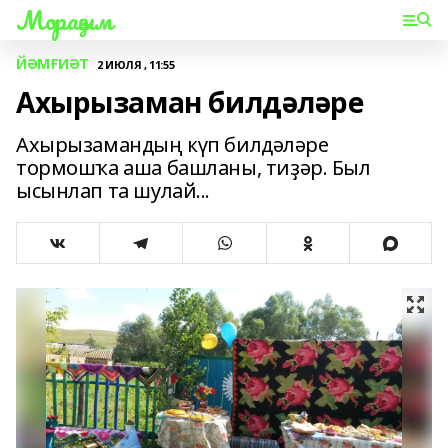
Мораҙым
ЙӘМҒИӘТ
2 ИЮЛЯ , 11:55
Ахырызаман билдәләре
Ахырызамандың күп билдәләре
тормошҡа аша башланы, тиҙәр. Был
ысынлап та шулай...