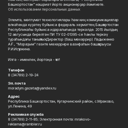
Башкортостан" нәшриәт йорто акционерҙар йәмғиәте.
Об использовании персональных данных
Элемтә, мәғлүмәт технологиялары һәм киң коммуникациялар
өлкәһендә күҙәтеү буйынса федераль хеҙмәттең Башҡортостан
Республикаһы буйынса идаралығында теркәлде. 2015 йылдың
12 авгусында бирелгән ПИ ТУ 02-01395-се һанлы теркәү
тураһындағы таныҡлыҡ. Директор (баш мөхәррир) Ладыженко
А.Ғ., "Мораҙым" гәзите мөхәррире вазифаһын башҡарыусы
Р.И.Исҡужина.
Илгә - именлек, йортоңа - ҡот!
Телефон
8 (34789) 2-19-24
Эл. почта
moradym.gazeta@yandex.ru
Адрес
Республика Башкортостан, Кугарчинский район, с.Мраково,
ул.Ленина, 49
Рекламная служба
8 (34789) 2-11-85; Электронная почта: mrakovo-
reklama@rambler.ru