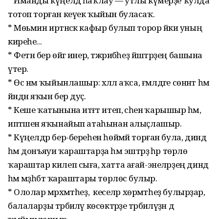
* Иманды күңелдә һаҡлау — утлы күмерҙе ҡулда
тотоп торған кеүек ҡыйын буласаҡ.
* Мөьмин иртәнсәк кафыр булып торор йәки уның
киреһе...
* Фетнә бер өйгә инер, тәжрибәһеҙ йәштәрҙең башына
үтер.
* Өс нәмә ҡыйынлашыр: хәләл аҡса, ғәмәлдәге сөннәт һәм
йәндән яҡын бер дуҫ.
* Кеше ҡатынына итәғәт итеп, әсәһенә ҡарышыр һәм,
иптәшенә яҡынайып атаһынан алыҫлашыр.
* Күңелдәр бер-береһен һөймәй торған була, диндә
һәм донъяуи ҡараштарҙа һәм эштәрҙә һәр төрлө
ҡараштар килеп сыға, хатта ағай-энеләрҙең диндә
һәм мәҙһәбтә ҡараштары төрлөсә булыр.
* Ололар мәрхәмәтһеҙ, ә кеселәр хөрмәтһеҙ булырҙар,
балаларҙы тәрбиәләү көсөктәрҙе тәрбиәләүҙән дә