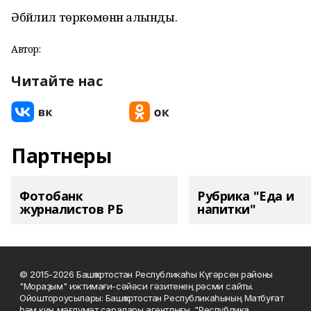
Әбйәлил төркөмөнән алынды.
Автор:
Читайте нас
Партнеры
Фотобанк
Рубрика "Еда и
журналистов РБ
напитки"
© 2015-2026 Башҡортостан Республикаһы Күгәрсен районы
"Мораҙым" ижтимағи-сәйәси гәзитенең рәсми сайты.
Ойоштороусылары: Башҡортостан Республикаһының Матбуғат
һәм киң мәғлүмәт саралары агентлығы, "Республика