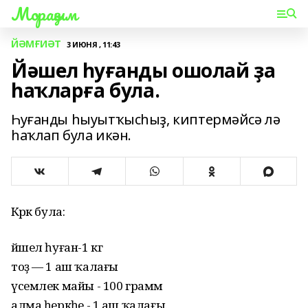
Мораҙым
ЙӘМҒИӘТ
3 ИЮНЯ , 11:43
Йәшел һуғанды ошолай ҙа
һаҡларға була.
Һуғанды һыуытҡысһыҙ, киптермәйсә лә
һаҡлап була икән.
Кәрәк була:
йәшел һуған-1 кг
тоҙ — 1 аш ҡалағы
үсемлек майы - 100 грамм
алма һеркәһе - 1 аш ҡалағы.