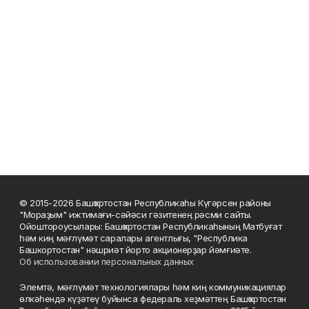
© 2015-2026 Башҡортостан Республикаһы Күгәрсен районы
"Мораҙым" ижтимағи-сәйәси гәзитенең рәсми сайты.
Ойоштороусылары: Башҡортостан Республикаһының Матбуғат
һәм киң мәғлүмәт саралары агентлығы, "Республика
Башкортостан" нәшриәт йорто акционерҙар йәмғиәте.
Об использовании персональных данных
Элемтә, мәғлүмәт технологиялары һәм киң коммуникациялар
өлкәһендә күҙәтеү буйынса федераль хеҙмәттең Башҡортостан