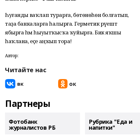
Һуғанды ваҡлап турарға, бөтөнөһөн болғатып,
таҙа банкаларға һалырға. Герметик рәүештә
ябырға һәм һыуытҡысҡа ҡуйырға. Бик яҡшы
һаҡлана, еҫе аңҡып тора!
Автор:
Читайте нас
Партнеры
Фотобанк
Рубрика "Еда и
журналистов РБ
напитки"