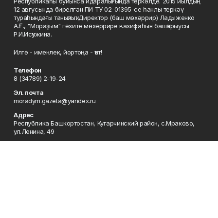
Республикаһы буйынса идаралығында теркәлде. 2015 йылдың
12 авгусында бирелгән ПИ ТУ 02-01395-се һанлы теркәү
тураһындағы таныҡлыҡ. Директор (баш мөхәррир) Ладыженко
А.Ғ., "Мораҙым" гәзите мөхәррире вазифаһын башҡарыусы
Р.И.Исҡужина.
Илгә - именлек, йортоңа - ҡот!
Телефон
8 (34789) 2-19-24
Эл. почта
moradym.gazeta@yandex.ru
Адрес
Республика Башкортостан, Кугарчинский район, с.Мраково,
ул.Ленина, 49
Рекламная служба
8 (34789) 2-11-85; Электронная почта: mrakovo-
reklama@rambler.ru
Сотрудничество
8 (34789) 2-11-85; Электронная почта: mrakovo-
reklama@rambler.ru
Отдел кадров
8 (34789) 2-11-77