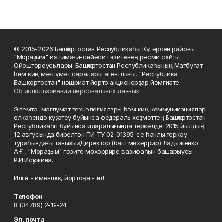
© 2015-2026 Башҡортостан Республикаһы Күгәрсен районы
"Мораҙым" ижтимағи-сәйәси гәзитенең рәсми сайты.
Ойоштороусылары: Башҡортостан Республикаһының Матбуғат
һәм киң мәғлүмәт саралары агентлығы, "Республика
Башкортостан" нәшриәт йорто акционерҙар йәмғиәте.
Об использовании персональных данных
Элемтә, мәғлүмәт технологиялары һәм киң коммуникациялар
өлкәһендә күҙәтеү буйынса федераль хеҙмәттең Башҡортостан
Республикаһы буйынса идаралығында теркәлде. 2015 йылдың
12 авгусында бирелгән ПИ ТУ 02-01395-се һанлы теркәү
тураһындағы таныҡлыҡ. Директор (баш мөхәррир) Ладыженко
А.Ғ., "Мораҙым" гәзите мөхәррире вазифаһын башҡарыусы
Р.И.Исҡужина.
Илгә - именлек, йортоңа - ҡот!
Телефон
8 (34789) 2-19-24
Эл. почта