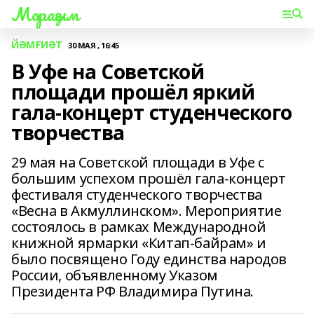
Мораҙым
ЙӘМҒИӘТ
30 МАЯ , 16:45
В Уфе на Советской
площади прошёл яркий
гала‑концерт студенческого
творчества
29 мая на Советской площади в Уфе с
большим успехом прошёл гала‑концерт
фестиваля студенческого творчества
«Весна в Акмуллинском». Мероприятие
состоялось в рамках Международной
книжной ярмарки «Китап‑байрам» и
было посвящено Году единства народов
России, объявленному Указом
Президента РФ Владимира Путина.