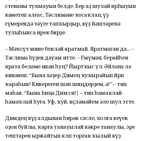
стенаны туҡмауын белде. Бер аҙ шулай ярһыуын
кәметеп алғас, Тәслимәне ҡосаҡлап, үҙ
ғүмерендә тәүге тапҡырҙыр, күҙ йәштәренә
тулыһынса ирек бирҙе.
– Мәҡсүт мине бөтөнләй яратмай. Яратмаған да... –
Тәслимә һүҙен дауам итте. – Ғөмүмән, берәйһен
ярата беләме икән һуң? Йыртҡыс ул. Әйләнә лә
кинәнеп: “Бына хәҙер Димең ҡуҡырайып йөрөп
ҡараһын! Кикереген шәп шиңдерҙем, ә!” – тип
маһая. “Бына һиңә Дим өсөн!| – тип һамаҡлай-
һамаҡлай һуға. Уф, ҡуй, иҫләмәйем әле шул этте.
Димдең күҙ алдынан һирәк сәсле, ҡолға кеүек
оҙон буйлы, ҡарға танауылай кәкре танаулы, эре
тештәрен ыржайтып көлөп торған ҡылый күҙ