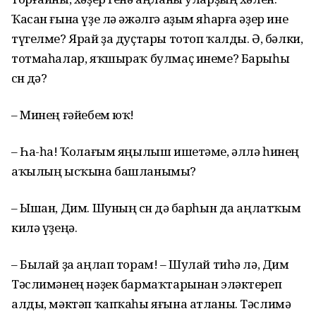
Ҡасан ғына үҙе лә әжәлгә аҙым яһарға әҙер ине
түгелме? Ярай ҙа дуҫтары тотоп ҡалды. Ә, бәлки,
тотмаһалар, яҡшыраҡ булмаҫ инеме? Барыһы
өсөн дә?
– Минең ғәйебем юҡ!
– Һа-һа! Ҡолағым яңылыш ишетәме, әллә һинең
аҡылың ысҡына башланымы?
– Ышан, Дим. Шуның өсөн дә барһын да аңлатҡым
килә үҙеңә.
– Былай ҙа аңлап торам! – Шулай тиһә лә, Дим
Тәслимәнең нәҙек бармаҡтарынан эләктереп
алды, мәктәп ҡапҡаһы яғына атланы. Тәслимә