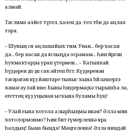
алмай.
Тәслимә алйот түгел, хәлен дә, тел төбөн дә аңлап
тора.
– Шуның өсөн аңлашайыҡ тим. Унан... бер ҡасан
да... бер ҡасан да юлыңда осрамам... Һин йөрөгән
һуҡмаҡтарҙы урап үтермен... – Ҡатынҡай
һүҙҙәрен өҙөп-өҙөп саҡ әйтеп бөттө. Күҙҙәренән
тәгәрәгән күҙ йәштәре тыныс ҡына һөйләшергә
ҡамасаулай ине. Быны һиҙҙермәҫкә тырышһа ла,
егеттең күҙ уңынан ысҡына буламы һуң!
– Улай ғына ҡотола алырһыңмы икән? Әллә мин
ҡотолормонмо? Һин бит ғүмерлеккә яра
һалдың! Бына бында! Мәңгелеккә! Әллә ниндәй