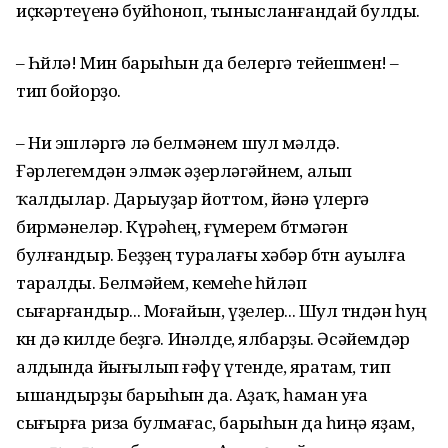
иҫкәртеүенә буйһоноп, тынысланғандай булды.
– Һөйлә! Мин барыһын да белергә тейешмен! –
тип бойорҙо.
– Ни эшләргә лә белмәнем шул мәлдә.
Ғәрлегемдән элмәк әҙерләгәйнем, алып
ҡалдылар. Дарыуҙар йоттом, йәнә үлергә
бирмәнеләр. Күрәһең, ғүмерем бөтмәгән
булғандыр. Беҙҙең туралағы хәбәр бөтөн ауылға
таралды. Белмәйем, кемеһе һөйләп
сығарғандыр... Моғайын, үҙелер... Шул төндән һуң
көн дә килде беҙгә. Инәлде, ялбарҙы. Әсәйемдәр
алдында йығылып ғәфү үтенде, яратам, тип
ышандырҙы барыһын да. Аҙаҡ, һаман уға
сығырға риза булмағас, барыһын да һиңә яҙам,