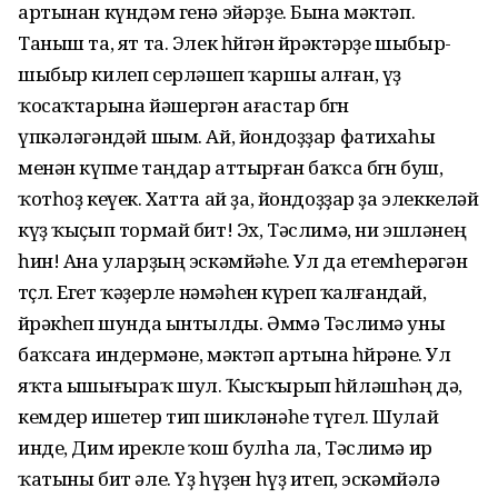
артынан күндәм генә эйәрҙе. Бына мәктәп.
Таныш та, ят та. Элек һөйгән йөрәктәрҙе шыбыр-
шыбыр килеп серләшеп ҡаршы алған, үҙ
ҡосаҡтарына йәшергән ағастар бөгөн
үпкәләгәндәй шым. Ай, йондоҙҙар фатихаһы
менән күпме таңдар аттырған баҡса бөгөн буш,
ҡотһоҙ кеүек. Хатта ай ҙа, йондоҙҙар ҙа элеккеләй
күҙ ҡыҫып тормай бит! Эх, Тәслимә, ни эшләнең
һин! Ана уларҙың эскәмйәһе. Ул да етемһерәгән
төҫлө. Егет ҡәҙерле нәмәһен күреп ҡалғандай,
йөрәкһеп шунда ынтылды. Әммә Тәслимә уны
баҡсаға индермәне, мәктәп артына һөйрәне. Ул
яҡта ышығыраҡ шул. Ҡысҡырып һөйләшһәң дә,
кемдер ишетер тип шикләнәһе түгел. Шулай
инде, Дим ирекле ҡош булһа ла, Тәслимә ир
ҡатыны бит әле. Үҙ һүҙен һүҙ итеп, эскәмйәлә