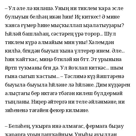
– Ул әле лә көнләшә. Уның ни тиклем ҡара эсле
булыуын белһәң икән һин! Иҫ киткес! Ә мине
ҡанса ғүмер һине мыҫҡыллап ыҙалатыуҙары?
Һөйләй башлаһаң, сәстәрең үрә торор... Шул
тиклем күрә алмайым мин уны! Хәлемдән
килһә, бөгөндән быуып ҡына үлтерер инем. Әле...
һин ҡайтҡас, миңә бөтөнләй көн бөттө. Эт урынына
йөрөтөп туҡманы бөгөн дә. Ул йоҡлап киткәс... шым
ғына сығып ҡастым... – Тәслимә күҙ йәштәренә
быуыла-быуыла һөйләне лә һөйләне. Дим күҙҙәрен
алыҫтағы бер нөктәгә төбәгән килеш бүлдермәй
тыңланы. Ниҙер әйтергә ни теле әйләнмәне, ни
зиһененә тәғәйен фекер килмәне.
– Беләһең, уҡырға инә алмағас, фермаға быҙау
ҡарарға урынлашҡайным. Уныһы ауылдан