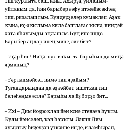
тип ҡурҡыта башланы. Ахырҙа, уйланым-
уйланым да, һин барыбер ғәфү итмәйәсәкһең
тип, ризалаштым. Күндерҙеләр күмәкләп. Аҙаҡ
ҡына, иҫ-аҡылыма килә башлағас ҡына, ниндәй
хата яһауымды аңланым. Һуң ине инде.
Барыбер аңлар инең мине, эйе бит?
– Иҫәр һин! Ниңә шул ваҡытта барыһын да миңә
яҙманың?
– Ғәрләнмәйсә... нимә тип яҙайым?
Туғандарыңдан да әҙ ғәйбәт ишеткән тип
беләһеңме әллә? Барыһы ла йөҙ борҙо бит...
– Их! – Дим йоҙроҡлап йән көсөнә стенаға һуҡты.
Ҡулы йәнселеп, ҡан һарҡты. Ләкин Дим
ауыртыу һиҙеүҙән үткәйне инде, иламһырап,