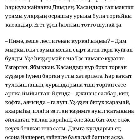
һарыуы ҡайнаны Димдең. Ҡасандыр тап мәктәп
урамы уларҙың осрашыу урыны була торғайны
ҡасандыр. Егет үҙен һалҡын тотто шулай ҙа.
– Нимә, кеше ләститенән ҡурҡаһыңмы? – Дим
мыҫҡыллы тауыш менән сырт итеп төкөрөп ҡуйған
булды. Үҙе һиҙҙермәй генә Тәслимәне күҙәтте.
Үҙгәргән. Ябыҡҡан. Ҡасандыр нур бөркөп торған
күҙҙәре һүнеп барған утты хәтерләтә. Һәр ваҡыт
тулҡынланып, яурындарына төшөп торған сәсе
артҡа йыйылған. Өҫтөндә – джинсы салбар, киң
кофта, аяғында – галуш. Үҙ-үҙен бигүк ҡарамай,
ахырыһы, илаһи заттан ҡәҙимге ауыл ҡатынына
әйләнгән. Уйлап ҡараһаң, әле йәш бит әле, еләк
кеүек бешкән генә сағы. Димгә ҡулдарын ең
осона йәшереп, ғәйепле балалай башын аҫҡа