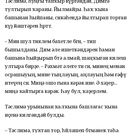
Тәслимә, һуңғы тапҡыр күргәндәй, Димгә
тултырып ҡараны. Йылмайҙы. Һаҡ ҡына
башынан һыйпаны, сикәһендә йылтырап торған
күҙ йәштәрен һөрттө.
– Мин шул тиклем бәхетле бөгөн, – тип
бышылданы. Дим әле ишеткәндәрен һаман
башына һыйҙырып бөтә алмай, шаңҡыған килеш
ултыра бирҙе. – Рәхмәт әлеге төн өсөн, минең менән
осрашыуың, мине тыңлауың, аңлауың һәм ғәфү
итеүең өсөн. Миңә ошо ғына кәрәк ине. Ә хәҙер...
миңә ҡайтырға кәрәк. Һау бул, ҡәҙерлем.
Тәслимә урынынан ҡалҡына башлағас ҡына
иҫенә килгәндәй булды.
– Тәслимә, туҡтап тор, һөйләшеп бөтмәнек тәһә.