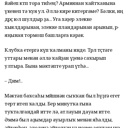
йәйеп көтөп тора тиһең? Армиянан ҡайтҡанына
үкенеп тә ҡуя ул. Әллә кире китергәме? Бәлки, иң
дөрөҫ юл шулдыр ҙа... Уға хәҙер элекке
хыялдарынан, элекке пландарынан арынып, өр-
яңынан тормош башларға кәрәк.
Клубҡа етергә күп ҡалманы инде. Төрлө төҫтәге
уттары менән әллә ҡайҙан үҙенә саҡырып
ултыра. Бына мәктәпте урап үтһә...
– Дим!..
Мәктәп баҡсаһы мөйөшөнән сыҡҡан был һүҙгә егет
терт итеп ҡалды. Бер минутҡа ғына
туҡталғандай итте лә, атлауын дауам итте.
Әммә был аҙымдар ауырлыҡ менән яһалды,
әйтерһең, әле генә әйтелгән үҙ исеме аяҡтарына