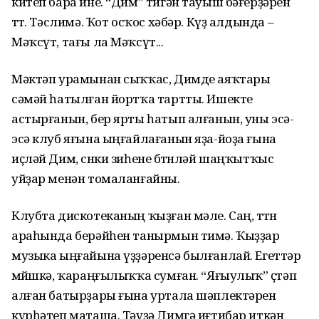
китеп бара ине. “Дим” тигән тауыш бәғерҙәрен
өттө. Тәслимә. Ҡот осҡос хәбәр. Күҙ алдында –
Мәҡсүт, тағы ла Мәҡсүт...
Мәктәп урамынан сыҡҡас, Димде аяҡтары
сәмәй һатылған йортҡа тартты. Ишекте
астырғанын, бер ярты һатып алғанын, уны эсә-
эсә клуб яғына ыңғайлағанын яҙа-йоҙа ғына
иҫләй Дим, сөнки зиһене бөтөнләй шаңҡытҡыс
уйҙар менән томаланғайны.
Клубта дискотеканың ҡыҙған мәле. Саң, төтөн
араһында берәйһен танырмын тимә. Ҡыҙҙар
музыка ыңғайына үҙҙәренсә былғанлай. Егеттәр
мөйөшкә, ҡараңғылыҡҡа сумған. “Яғыулыҡ” өҫтәп
алған батырҙары ғына уртала шәплектәрен
күрһәтеп маташа. Тәүҙә Димгә иғтибар иткән