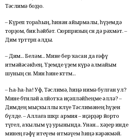
Тәслимә боҙҙо.
– Күреп тораһың, һинән айырмалы, һүҙемдә
торҙом, бик һәйбәт. Сюрпризың өсөн дә рәхмәт. –
Дим төрттөрөп алды.
– Дим... Беләм... Мине бер ҡасан да ғәфү
итмәйәсәкһең. Үҙемде үҙем күрә алмайым
шуның өсөн. Мин һине көттөм...
– Һа-һа-һа! Уф, Тәслимә, һиңә нимә булған ул?
Мине бөтөнләй алйотҡа иҫәпләйһеңме әллә? –
Димдең мыҫҡыллы көлөүе Тәслимәнең һүҙен
бүлде. – Аллаға шөкөр: армия – иҫәрҙәр йорто
түгел, аҡылым үҙ урынында. Унан... хәҙер инде
минең ғәфү итеүем-итмәүем һиңә кәрәкмәй.