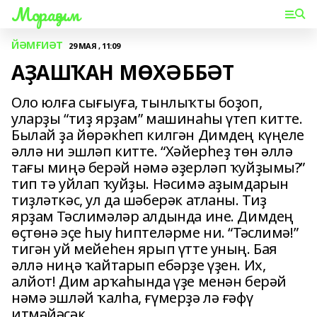
Мораҙым
ЙӘМҒИӘТ
29 МАЯ , 11:09
АҘАШҠАН МӨХӘББӘТ
Оло юлға сығыуға, тынлыҡты боҙоп,
уларҙы “тиҙ ярҙам” машинаһы үтеп китте.
Былай ҙа йөрәкһеп килгән Димдең күңеле
әллә ни эшләп китте. “Хәйерһеҙ төн әллә
тағы миңә берәй нәмә әҙерләп ҡуйҙымы?”
тип тә уйлап ҡуйҙы. Нәсимә аҙымдарын
тиҙләткәс, ул да шәберәк атланы. Тиҙ
ярҙам Тәслимәләр алдында ине. Димдең
өҫтөнә эҫе һыу һиптеләрме ни. “Тәслимә!”
тигән уй мейеһен ярып үтте уның. Бая
әллә ниңә ҡайтарып ебәрҙе үҙен. Их,
алйот! Дим арҡаһында үҙе менән берәй
нәмә эшләй ҡалһа, ғүмерҙә лә ғәфү
итмәйәсәк.