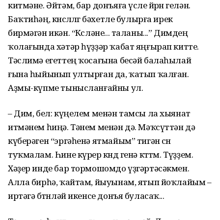
китмәне. Әйтәм, бар донъяға үсле йөрөнө гелән.
Баҡтиһәң, көнсөллөгө бәхетле булырға ирек
бирмәгән икән. “Көсләне... таланы...” Димдең
ҡолағында хәтәр һүҙҙәр ҡабат яңғырап китте.
Тәслимә егеттең ҡосағына бесәй балаһылай
ғына һыйынып ултырған да, ҡатып ҡалған.
Аҙмы-күпме тынысланғайны ул.
– Дим, бел: күңелем менән тамсы ла хыянат
итмәнем һиңә. Тәнем менән дә. Мәҡсүттән дә
күберәген “эргәһенә ятмайым” тигән өсөн
туҡмалам. Һине күрер көндө генә көттөм. Түҙҙем.
Хәҙер инде бар тормошомдо үҙгәртәсәкмен.
Алла бирһә, ҡайтам, йыуынам, ятып йоҡлайым –
иртәгә бөтөнләй икенсе донъя буласаҡ...