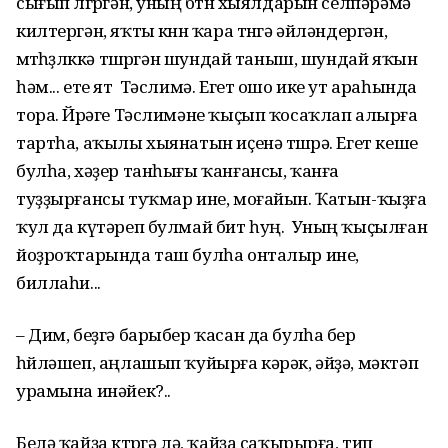
сығып өлгөргән, уның бөтөн хыялдарын селпәрәмә
килтергән, яҡты көнөн ҡара төнгә әйләндергән,
өмөтһөҙлөккә төшөргән шундай таныш, шундай яҡын
һәм... ете ят Тәслимә. Егет ошо ике ут араһында
тора. Йөрәге Тәслимәне ҡыҫып ҡосаҡлап алырға
тартһа, аҡылы хыянатын иҫенә төшөрә. Егет кеше
булһа, хәҙер танһығы ҡанғансы, ҡанға
туҙҙырғансы туҡмар ине, моғайын. Ҡатын-ҡыҙға
ҡул да күтәреп булмай бит һуң. Уның ҡыҫылған
йоҙроҡтарында таш булһа онталыр ине,
биллаһи...
– Дим, беҙгә барыбер ҡасан да булһа бер
һөйләшеп, аңлашып ҡуйырға кәрәк, әйҙә, мәктәп
урамына инәйек?..
Белә ҡайҙа көтөргә лә, ҡайҙа саҡырырға, тип