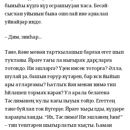
быныһы күҙгә күҙ осрашыуҙан ҡаса. Бесәй-
сысҡан уйынын бына ошолай ике аҙналап
уйнайҙар инде.
– Дим, зинһар...
Тәне, йәне менән тартҡылашып барған егет шып
туҡтаны. Йөрәге тағы ла нығыраҡ дарҫларға
тотондо. Ни эшләргә? Үҙен нисек тоторға? Әллә,
шулай ҙа, башын ғорур күтәреп, бар көсөн йыйып
ары атларғамы? Һатлыҡ йән менән нимә тип
һөйләшеп тормаҡ кәрәк? Ул арала беләгенә
Тәслимәнең ҡулы ҡағылыуын тойҙо. Егеттең
тәне буйлап ток йүгерҙе. Йөрәге ҡыҫылды, күҙҙәре
ҡараңғыланды. “Их, Тәслимә! Ни эшләнең һин!”
– тип тештәрен шығырлатып ҡыҫты. Һаман