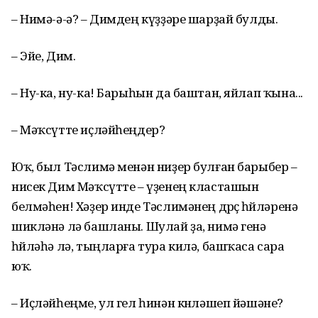
– Нимә-ә-ә? – Димдең күҙҙәре шарҙай булды.
– Эйе, Дим.
– Ну-ка, ну-ка! Барыһын да баштан, яйлап ҡына...
– Мәҡсүтте иҫләйһеңдер?
Юҡ, был Тәслимә менән ниҙер булған барыбер –
нисек Дим Мәҡсүтте – үҙенең класташын
белмәһен! Хәҙер инде Тәслимәнең дөрөҫ һөйләренә
шикләнә лә башланы. Шулай ҙа, нимә генә
һөйләһә лә, тыңларға тура килә, башҡаса сара
юҡ.
– Иҫләйһеңме, ул гел һинән көнләшеп йәшәне?