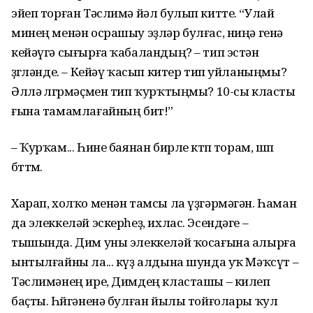
эйеп торған Тәслимә йәл булып китте. “Улай
минең менән осрашыу эҙләр булғас, ниңә генә
кейәүгә сығырға ҡабаландың? – тип эстән
өҙгөләнде. – Кейәү ҡасып китер тип уйланыңмы?
Әллә өлгөрмәҫмен тип ҡурҡтыңмы? 10-сы класты
ғына тамамлағайның бит!”
– Ҡурҡам... Һине баянан бирле көтөп торам, өшөп
бөттөм.
Харап, холҡо менән тамсы ла үҙгәрмәгән. Һаман
да элеккеләй эскерһеҙ, ихлас. Эсендәге –
тышында. Дим уны элеккеләй ҡосағына алырға
ынтылғайны ла... күҙ алдына шунда уҡ Мәҡсүт –
Тәслимәнең ире, Димдең класташы – килеп
баҫты. Һөйгәненә булған йылы тойғолары ҡул