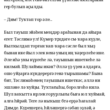
гер булып аҫылды.
– Дим! Туҡтап тор әле...
Был тауыш эйәһен меңдәр араһынан да айыра
егет: Тәслимә ул! Күмер төҫөндәге сөм-ҡара күҙле,
йылҡылдап торған ҡап-ҡара сәсле был ҡыҙ
бынан ике йыл элек кенә уның иң ҡәҙерлеһе ине.
Әле иһә уны күргеһе лә, тауышын ишеткеһе лә
килмәй. Шулаймы икән? Әллә үҙ-үҙен алдарға,
ошо уйҙарға күндерергә генә тырышамы? Бына
бит, Тәслимәһенең тауышын ишеткәс, әллә ни
эшләне лә ҡуйҙы. Туҡтағыһы, боролғоһо килә.
Шул ваҡытта ирлек ғорурлығы быға юл ҡуймай,
алға һөйрәй. Теге лә ныҡыш: бөтә ерҙә һағалай
Димде. Күрешергә, һөйләшергә сәбәп эҙләй, ә