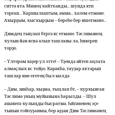
ситтә ята. Минең ҡайтҡанды... шунда көтөп
торған... Ҡаршылаштым, әммә... хәлем етмәне.
Аҡырҙым, ҡысҡырҙым – береһе бер ишетмәне...
Димдең тыңлап бөтөргә көсө етмәне. Тәслимәнең
ҡулын йән көсөнә алып ташланы ла, һикереп
торҙо.
– Үлтерәм хәҙер ул этте! – Үҙендә әйтеп аңлата
алмаҫлыҡ көс тойҙо. Кәрәкһә, тауҙар аҡтарып
ташлар ине егетең был мәлдә.
– Дим, зинһар, ҡыҙма, тыңлап бөт, – ҡурҡынған
Тәслимә уның муйынына һарылды. – Шул
әшәкегә ҡулыңды бысратма. Һөйгәненең эҫе
тынын тойоуҙанмы, бер аҙҙан Дим Тәслимәнең