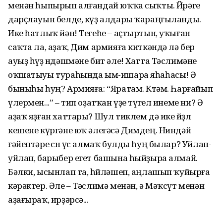
менән һыпырып алғандай юҡҡа сыҡты. Йөрәге
дарҫлауын белде, күҙ алдары ҡараңғыланды.
Ике һатлыҡ йән! Тегеһе – аҫтыртын, уҡыған
саҡта ла, аҙаҡ, Дим армияға киткәндә лә бер
ауыҙ һүҙ өндәшмәне бит әле! Хатта Тәслимәне
оҡшатыуы тураһында ым-ишара яһаһасы! Ә
быныһы һуң? Армияға: “Яратам. Көтәм. Һарғайып
үлермен...” – тип оҙатҡан үҙе түгел инеме ни? Ә
аҙаҡ яҙған хаттары? Шул тиклем дә ике йөҙлө
кешене күргәне юҡ әлегәсә Димдең. Ниндәй
ғәйептәре өсөн үс алмаҡ булды һуң былар? Уйлап-
уйлап, барыбер егет башына һыйҙыра алмай.
Бәлки, ысынлап та, һөйләшеп, аңлашып ҡуйырға
кәрәктер. Әле – Тәслимә менән, ә Мәҡсүт менән
аҙағыраҡ, ирҙәрсә...