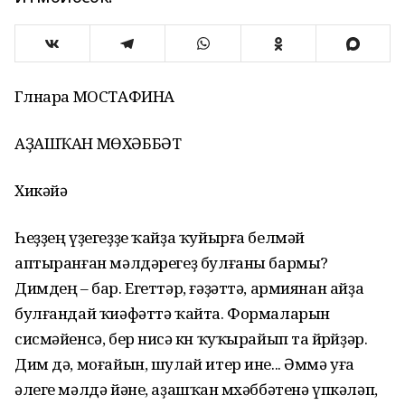
Гөлнара МОСТАФИНА
АҘАШҠАН МӨХӘББӘТ
Хикәйә
Һеҙҙең үҙегеҙҙе ҡайҙа ҡуйырға белмәй
аптыранған мәлдәрегеҙ булғаны бармы?
Димдең – бар. Егеттәр, ғәҙәттә, армиянан айҙа
булғандай ҡиәфәттә ҡайта. Формаларын
сисмәйенсә, бер нисә көн ҡуҡырайып та йөрөйҙәр.
Дим дә, моғайын, шулай итер ине... Әммә уға
әлеге мәлдә йәне, аҙашҡан мөхәббәтенә үпкәләп,