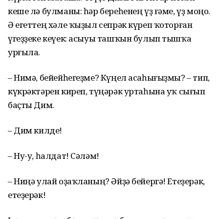
кеше лә булманы: һәр береһенең үҙ ғәме, үҙ моңо.
Ә егеттең хәле ҡыҙыл сепрәк күреп ҡоторған
үгеҙҙеке кеүек: асыуы ташҡын булып тышҡа
урғыла.
– Нимә, бейейһегеҙме? Күңел асаһығыҙмы? – тип,
күкрәктәрен киреп, түңәрәк уртаһына уҡ сығып
баҫты Дим.
– Дим килде!
– Ну-у, һалдат! Сәләм!
– Ниңә улай оҙаҡланың? Әйҙә бейергә! Етеҙерәк,
етеҙерәк!