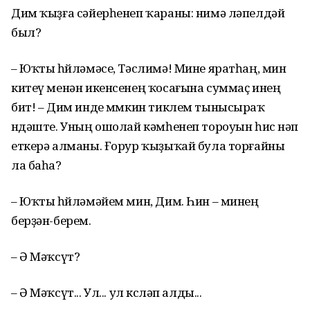
Дим ҡыҙға сәйерһенеп ҡараны: нимә ләпелдәй
был?
– Юҡты һөйләмәсе, Тәслимә! Мине яратһаң, мин
китеү менән икенсенең ҡосағына суммаҫ инең
бит! – Дим инде мөмкин тиклем тынысыраҡ
өндәште. Уның ошолай кәмһенеп тороуын һис өнәп
еткерә алманы. Ғорур ҡыҙыҡай була торғайны
ла баһа?
– Юҡты һөйләмәйем мин, Дим. Һин – минең
берҙән-берем.
– Ә Мәҡсүт?
– Ә Мәҡсүт... Ул... ул көсләп алды...