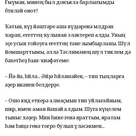
Ғөмүмән, минең был донъяла барлығымды
бөтөнләй онот!
Ҡатын, күҙ йәштәре аша күҙҙәренә мөлдөрәп
ҡарап, егеттең ҡулынан эләктереп алды. Уның
эҫе усын тойоуға егеттең тәне зымбырланы. Шул
йомшарттымы, әллә Тәслимәнең шул тиклем дә
бәхетһеҙ һын-ҡиәфәтеме:
– Йә-йә, һөйлә... Әйҙә һөйләшәйек, – тип тыңларға
әҙер икәнен белдерҙе.
– Ошо көндө еткерә алмаҫмын тип уйлағайным,
шөкөр, имен-аман йәшәй алдым. Шуға күңелем
тыныс хәҙер. Мин һине генә яраттым, яратам
һәм һиңә генә тоғро булып үләсәкмен...