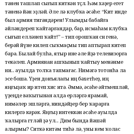
тәнен ташлап сығып киткән төҫлө. Һәм хәҙер егет
тәненә йән эҙләй. Әле лә клубҡа әсәһе: “Кит инде
был армия тигәндәрен! Улымды бабайға
әйләндереп ҡайтарғандар, бар, исмаһам клубҡа
сығып елләнеп ҡайт!” – тип орошҡан өсөн генә,
берәй йүне килеп сыҡмаҫмы тип аптырап китеп
бара. Былай булһа, ятыр ине әле өйҙә телевизорға
текәлеп. Армиянан ашҡынып ҡайтыу менәнме
ни... ауылда толҡа тапмағас. Нимәгә тотонһа ла
эсе боша. Үҙен донъялағы иң бәхетһеҙ, иң
яңғыҙаҡ ир итеп хис итә. Әммә, әсәһе әйтмешләй,
үҙеңде ваҡытынан алда ерләргә ярамай,
нимәлер эшләргә, ниндәйҙер бер ҡарарға
килергә кәрәк. Яңғыҙ интеккән әсәһе ауылда
ҡалырға өгөтләй ҙә ул... Дим бында йәшәй
алырмы? Ситкә китәм тиһә лә, уны кем ҡолас