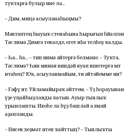
туҡтарға булыр ине лә...
– Дим, миңә асыуланаһыңмы?
Мәктәптең һыуыҡ стенаһына һырығып һөйәлгән
Тәслимә Димгә текәлде, егет иһә телһеҙ ҡалды.
– Һа... һа... – тип нимә әйтергә белмәне. – Туҡта,
Тәслимә? Һин минән ниндәй яуап ишетергә өмөт
итәһең? Юҡ, асыуланмайым, ти әйтәйемме ни?
– Ғәфү ит. Уйламайыраҡ әйттем. – Үҙ һорауынан
үҙе уңайһыҙланды ҡатын. Ауыр тынлыҡ
урынлашты. Икеһе лә һүҙ башлай алмай
аҙапланды.
– Нисек хеҙмәт итеп ҡайттың? – Тынлыҡты