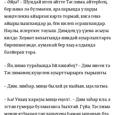
– Әйҙә? – Шундай итеп әйтте Тәслимә, әйтерһең,
бер нәмә лә булмаған, араларында уларҙы
мәңгелеккә айырған кәртә тормай, кисә генә
айырылышҡандар ҙа, бөгөн килеп осрашҡандар.
Наҙлы, илерткес тауыш. Димдең үҙ-үҙенә асыуы
килде. Хеҙмәт ваҡытында ниндәй ауырлыҡтарға
бирешмәгәнде, аумаҡай бер ҡыҙ алдында
бәлйерәп тора.
– Йә, нимә тураһында һөйләшәбеҙ? – Дим нисек тә
Тәслимәнең күңелен ауырттырырға тырышты.
– Дим, зинһар, миңә былай ҙа ҡыйын, ыҙалатма.
– Һа! Уның ҡарауы миңә еңел!.. – Дим зәһәр көлә, ә
эстән ғүмерҙә булмағанса һыҡтай. Гүйә, Тәслимә
менән ятһырап гәпләшеүенә һаман ышанып бөтә