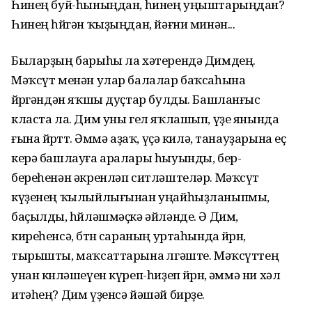
Һинең буй-һыныңдан, һинең уңыштарыңдан?
Һинең һөйгән ҡыҙыңдан, йәғни минән...
Быларҙың барыһы ла хәтерендә Димдең.
Мәҡсүт менән улар балалар баҡсаһына
йөрөгәндән яҡшы дуҫтар булды. Башланғыс
класта ла. Дим уны гел яҡлашып, үҙе янында
ғына йөрөттө. Әммә аҙаҡ, үҫә килә, танауҙарына еҫ
керә башлауға аралары һыуынды, бер-
береһенән әкренләп ситләштеләр. Мәҡсүт
күҙенең ҡылыйлығынан уңайһыҙланыпмы,
баҫылды, һөйләшмәҫкә әйләнде. Ә Дим,
киреһенсә, бөтөн сараның уртаһында йөрөнө,
тырышты, маҡсаттарына өлгәште. Мәҡсүттең
унан көнләшеүен күреп-һиҙеп йөрөнө, әммә ни хәл
итәһең? Дим үҙенсә йәшәй бирҙе.