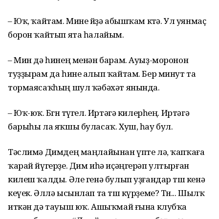
– Юҡ, ҡайтам. Мине өйҙә абышҡам көтә. Ул уянмаҫ
борон ҡайтып ята һалайым.
– Мин дә һинең менән барам. Ауыҙ-моронон
туҙҙырам да һине алып ҡайтам. Бер минут та
тормаясаҡһың шул ҡәбәхәт янында.
– Юҡ-юҡ. Бөгөн түгел. Иртәгә килерһең. Иртәгә
барыһы ла яҡшы буласаҡ. Хуш, һау бул.
Тәслимә Димдең маңлайынан үпте лә, ҡапҡаға
ҡарай йүгерҙе. Дим иһә иҫәңгерәп ултырған
килеш ҡалды. Әле генә булып уҙғандар төш кенә
кеүек. Әллә ысынлап та төш күрҙеме? Төн... Шылҡ
иткән дә тауыш юҡ. Ашыҡмай ғына клубҡа