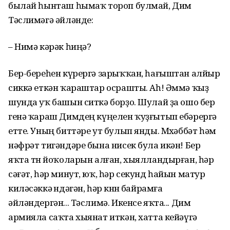
былай һынташ һымаҡ тороп булмай, Дим
Тәслимәгә әйләнде:
– Нимә кәрәк һиңә?
Бер-береһен күрергә зарыҡҡан, һағыштан алйыр
сиккә еткән ҡараштар осрашты. Аһ! Әммә ҡыҙ
шунда уҡ башын ситкә борҙо. Шулай ҙа ошо бер
генә ҡараш Димдең күңелен ҡуҙғытып ебәрергә
етте. Уның биттәре ут булып янды. Мөхәббәт һәм
нәфрәт тигәндәре бына нисек була икән! Бер
яҡта төн йоҡоларын алған, хыялландырған, һәр
сәғәт, һәр минут, юҡ, һәр секунд һайын матур
киләсәккә өндәгән, һәр көнөн байрамға
әйләндергән... Тәслимә. Икенсе яҡта... Дим
армияла саҡта хыянат иткән, хатта кейәүгә