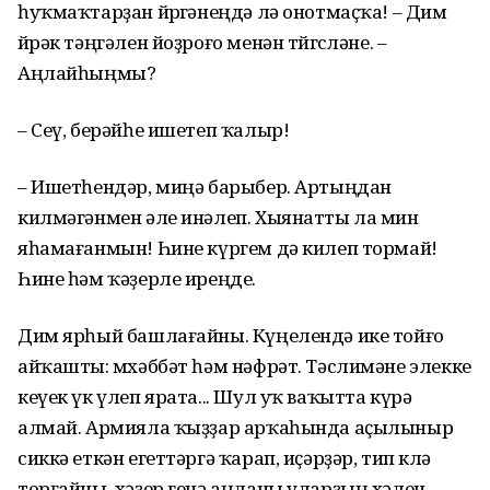
һуҡмаҡтарҙан йөрөгәнеңдә лә онотмаҫҡа! – Дим
йөрәк тәңгәлен йоҙроғо менән төйгөсләне. –
Аңлайһыңмы?
– Сеү, берәйһе ишетеп ҡалыр!
– Ишетһендәр, миңә барыбер. Артыңдан
килмәгәнмен әле инәлеп. Хыянатты ла мин
яһамағанмын! Һине күргем дә килеп тормай!
Һине һәм ҡәҙерле иреңде.
Дим ярһый башлағайны. Күңелендә ике тойғо
айҡашты: мөхәббәт һәм нәфрәт. Тәслимәне элекке
кеүек үк үлеп ярата... Шул уҡ ваҡытта күрә
алмай. Армияла ҡыҙҙар арҡаһында аҫылыныр
сиккә еткән егеттәргә ҡарап, иҫәрҙәр, тип көлә
торғайны, хәҙер генә аңланы уларҙың хәлен.