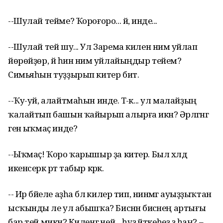
--Шулай тейме? Ҡороғоро... йә, инде...
--Шулай тей шу... Ул Зарема килен нимә уйлап
йөрөйҙөр, йә һин нимә уйлайыңдыр тейем?
Симьяһын туҙҙырып китер бит.
--Ҡу-уй, алайтмаһын инде. Тә-әк... ул малайҙың
ҡалайтып башын ҡайырып алырға икән? Әрләгәнгә
генә ыҡмаҫ инде?
--Ыҡмаҫ! Ҡоро ҡарышыр ҙа китер. Был хәлдә
икенсерәк рәт табыр кәрәк.
-- Ир бәйеле аҙһа бәлә килер тип, нинәмәгә ауыҙҙыҡтан
ысҡынды әле ул абышҡа? Бисәнән бисәнең артығы
бар тей микән? Киленгә ней... һүҙ әйткеһеҙ ҙә һаң? –