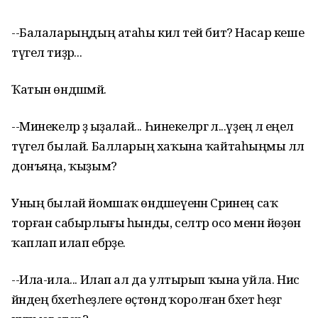
--Балаларыңдың атаһы килә тей бит? Насар кеше
түгел тиҙәр...
Ҡатын өндәшмәй.
--Минекеләр ҙә ыҙалай... Һинекеләргә лә...үҙеңә лә еңел
түгел былай. Балларың хаҡына ҡайтаһыңмы әллә
донъяңа, ҡыҙым?
Уның былай йомшаҡ өндәшеүенән Сәриәнең саҡ
торған сабырлығы һынды, селтәр осо менән йөҙөн
ҡаплап илап ебәрҙе.
--Ила-ила... Илап ал да ултырып ҡына уйла. Нисә
йәндең бәхетһеҙлеге өҫтөндә ҡоролған бәхет һеҙгә