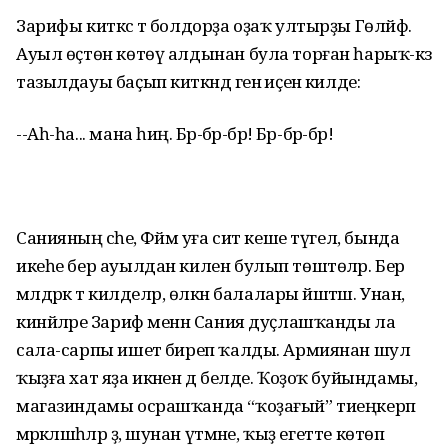
Зарифы киткәс тә болдорҙа оҙаҡ ултырҙы Гөләйфә.
Ауыл өҫтөн көтөү алдынан була торған һарыҡ-кәзә
тазылдауы баҫып киткәндә генә иҫенә килде:
--Аһ-һа... мана һиңә. Бәр-бәр-бәр! Бәр-бәр-бәр!
Санияның әсәһе, Фәймә уға сит кеше түгел, бында
икеһе бер ауылдан килен булып төштөләр. Бер
мәлдәрәк тә килделәр, өлкән балалары йәштәш. Унан,
кинйәләре Зариф менән Сания дуҫлашҡанды ла
сала-сарпы ишетә биреп ҡалды. Армиянан шул
ҡыҙға хат яҙа икәнен дә белде. Ҡоҙоҡ буйындамы,
магазиндамы осрашҡанда “ҡоҙағый” тиеңкерәп
мәрәкәләшһәләр ҙә, шунан үтмәне, ҡыҙ егетте көтөп