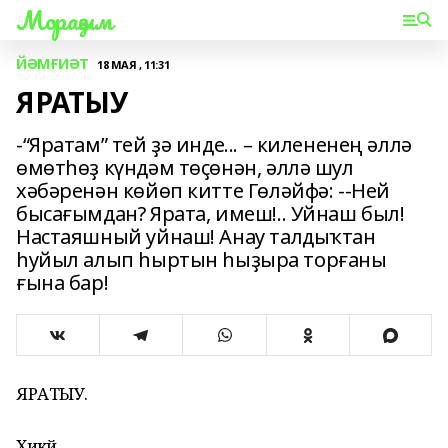
Мораҙым
ЙӘМҒИӘТ
18 МАЯ , 11:31
ЯРАТЫУ
-“Яратам” тей ҙә инде... – килененең әллә
өмөтһөҙ күндәм төҫөнән, әллә шул
хәбәренән көйөп китте Гөләйфә: --Ней
бысағымдан? Ярата, имеш!.. Уйнаш был!
Настаяшный уйнаш! Анау талдыҡтан
һуйыл алып һыртын һыҙыра торғаны
ғына бар!
ЯРАТЫУ.
Хикәйә.