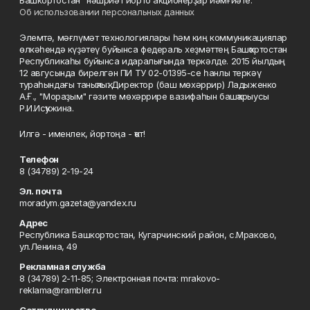
Башкортостан" нәшриәт йорто акционерҙар йәмғиәте.
Об использовании персональных данных
Элемтә, мәғлүмәт технологиялары һәм киң коммуникациялар
өлкәһендә күҙәтеү буйынса федераль хеҙмәттең Башҡортостан
Республикаһы буйынса идаралығында теркәлде. 2015 йылдың
12 авгусында бирелгән ПИ ТУ 02-01395-се һанлы теркәү
тураһындағы таныҡлыҡ. Директор (баш мөхәррир) Ладыженко
А.Ғ., "Мораҙым" гәзите мөхәррире вазифаһын башҡарыусы
Р.И.Исҡужина.
Илгә - именлек, йортоңа - ҡот!
Телефон
8 (34789) 2-19-24
Эл. почта
moradym.gazeta@yandex.ru
Адрес
Республика Башкортостан, Кугарчинский район, с.Мраково,
ул.Ленина, 49
Рекламная служба
8 (34789) 2-11-85; Электронная почта: mrakovo-
reklama@rambler.ru