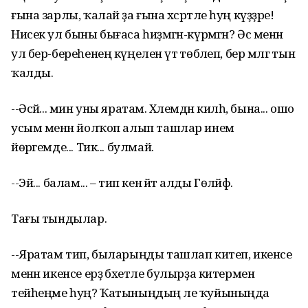
ғына зарлы, ҡалай ҙа ғына хәсрәтле һуң күҙҙәре!
Нисек ул быны бығаса һиҙмәгән-күрмәгән? Әсә менән
ул бер-береһенең күңеленә үтә төбәлеп, бер мәлгә тын
ҡалды.
--Әсәй... мин уны яратам. Хәлемдән килһә, бына... ошо
усым менән йолҡоп алып ташлар инем
йөрәгемде... Тик... булмай.
--Эй... балам... – тип кенә әйтә алды Гөләйфә.
Тағы тындылар.
--Яратам тип, быларыңды ташлап китеп, икенсе
менән икенсе ерҙә бәхетле булырҙа китермен
тейһеңме һуң? Ҡатыныңдың әле ҡуйыныңда