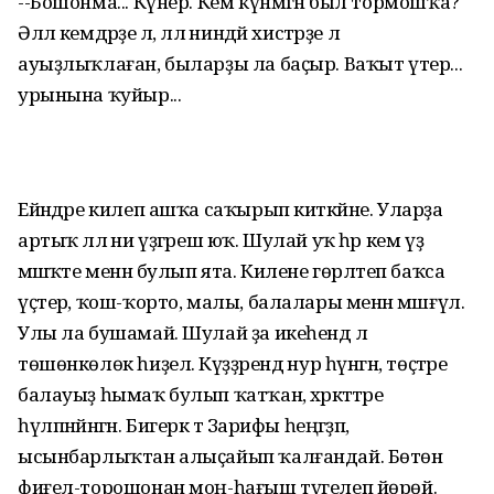
--Бошонма... Күнер. Кем күнмәгән был тормошҡа?
Әллә кемдәрҙе лә, әллә ниндәй хистәрҙе лә
ауыҙлыҡлаған, быларҙы ла баҫыр. Ваҡыт үтер...
урынына ҡуйыр...
Ейәндәре килеп ашҡа саҡырып киткәйне. Уларҙа
артыҡ әллә ни үҙгәреш юҡ. Шулай уҡ һәр кем үҙ
мәшәҡәте менән булып ята. Килене гөрләтеп баҡса
үҫтерә, ҡош-ҡорто, малы, балалары менән мәшғүл.
Улы ла бушамай. Шулай ҙа икеһендә лә
төшөнкөлөк һиҙелә. Күҙҙәрендә нур һүнгән, төҫтәре
балауыҙ һымаҡ булып ҡатҡан, хәрәкәттәре
һүлпәнәйнгән. Бигерәк тә Зарифы һеңгәҙәп,
ысынбарлыҡтан алыҫайып ҡалғандай. Бөтөн
фиғел-торошонан моң-һағыш түгелеп йөрөй.