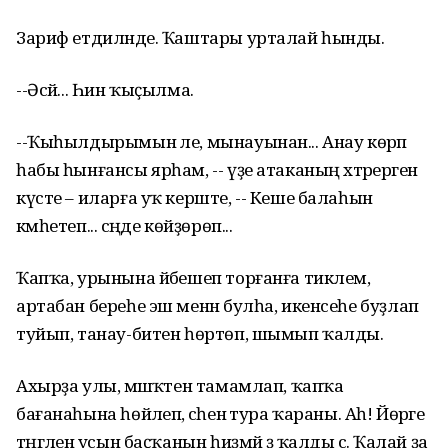
Зариф етдиләнде. Ҡаштары урталай һынды.
--Әсәй... Һин ҡыҫылма.
--Ҡыһылдырымын әле, мынауынан... Анау көрәп
һабы һынғансы ярһам, -- үҙе атаканың хәтәрерәгенә
күсте – иларға уҡ керште, -- Кеше балаһын
кәмһетеп... әсәңде көйҙөрөп...
Ҡапҡа, урынына йәбешеп торғанға тиклем,
артабан береһе эш менән булһа, икенсеһе буҙлап
туйып, танау-битен һөртөп, шымып ҡалды.
Ахырҙа улы, мәшәҡәтен тамамлап, ҡапҡа
бағанаһына һөйәлеп, әсәһенә тура ҡараны. Аһ! Йөрәге
тәңгәленә усын баҫҡанын һиҙмәй ҙә ҡалды әсә. Ҡалай ҙа