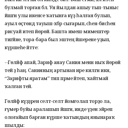
булмай торған бәлә. Ун йылдан ашыу тып-тыныс
йәшәгән улы икенсе ҡатынға күҙ һалған булып,
ауыл өҫтөндә тауыш-хәбәр сығарып, әсәһен-бисәһен
рисуай итеп йөрөй. Башта имеш-мимештер
тигәйне, тора-бара был эштең йәшерене уҙып,
күршеһе әйтте:
--Гөләйфә апай, Зариф анау Сания менән ныҡ йөрөй
тей ҙә һаң. Санияның артынан ире килгән икән,
“Зарифты яратам” тип прәме әйтеп, ҡайтмай
ҡалған тей.
Гөләйфә күҙҙәрен селт-селт йомғолап торҙо ла,
ғүмер буйы аралашып йәшәгән, инде үҙенә эйәреп
олоғайып барған күрше ҡатындың янынараҡ
шылды: