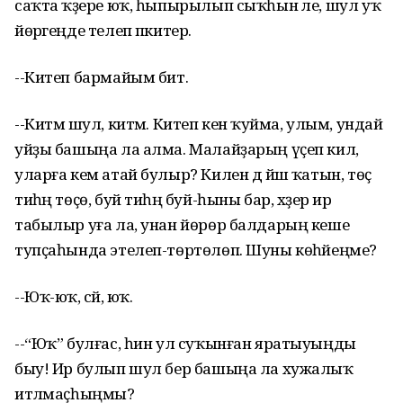
саҡта ҡәҙере юҡ, һыпырылып сыҡһын әле, шул уҡ
йөрәгеңде телеп әпкитер.
--Китеп бармайым бит.
--Китмә шул, китмә. Китеп кенә ҡуйма, улым, ундай
уйҙы башыңа ла алма. Малайҙарың үҫеп килә,
уларға кем атай булыр? Килен дә йәш ҡатын, төҫ
тиһәң төҫө, буй тиһәң буй-һыны бар, хәҙер ир
табылыр уға ла, унан йөрөр балдарың кеше
тупҫаһында этелеп-төртөлөп. Шуны көһәйеңме?
--Юҡ-юҡ, әсәй, юҡ.
--“Юҡ” булғас, һин ул суҡынған яратыуыңды
быу! Ир булып шул бер башыңа ла хужалыҡ
итәлмаҫһыңмы?