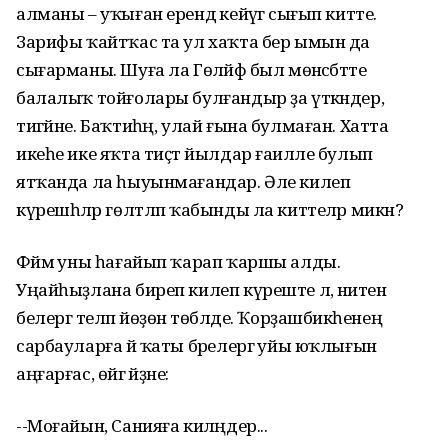
алманы – уҡыған ерендә кейәүгә сығып китте.
Зарифы ҡайтҡас та ул хаҡта бер ымын да
сығарманы. Шуға ла Гөләйфә был мөнәсәбәтте
балалыҡ тойғолары булғандыр ҙа үткәндер,
тигәйне. Баҡтиһәң, улай ғына булмаған. Хатта
икеһе ике яҡта тиҫтә йылдар ғаиләле булып
ятҡанда ла һыуынмағандар. Әле килеп
күрешһәләр гөлтләп ҡабынды ла киттеләр микән?
Фәймә уны һағайып ҡарап ҡаршы алды.
Уңайһыҙлана биреп килеп күреште лә, ниәтен
белергә теләп йөҙөнә төбәлде. Ҡорҙашбикәһенең
сарбауларға йә ҡаты бәрелергә уйы юҡлығын
аңғарғас, өйгә әйҙәне:
--Моғайын, Санияға киләңдер...