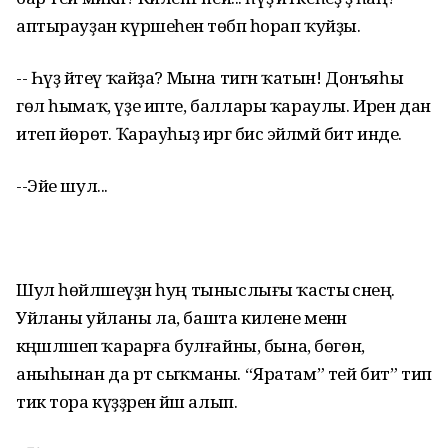
аптырауҙан күршеһенә төбәп һорап ҡуйҙы.
-- Һүҙ әйтеү ҡайҙа? Мына тигән ҡатын! Донъяһы
гөл һымаҡ, үҙе ипте, баллары ҡараулы. Ирен дан
итеп йөрөтә. Ҡарауһыҙ иргә бисә эйәләмәй бит инде.
--Эйе шул...
Шул һөйләшеүҙән һуң тыныслығы ҡасты әсәнең.
Уйланы уйланы ла, башта килене менән
кәңәшләшеп ҡарарға булғайны, бына, бөгөн,
аныһынан да рәт сыҡманы. “Яратам” тей бит” тип
тик тора күҙҙәренә йәш алып.