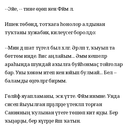
--Эйе, -- тине өҙөп кенә Фәймә лә.
Ишек төбөндә, тотҡаға һонолор алдынан
туҡтаны хужабикә, килеүсегә боролдо:
--Мин дә шат түгел был хәлгә. Әрләп тә, ҡыуып та
бөттөм инде. Вис аңлайым... Әммә кешеләр
араһында шундай аҡылға буйһонмаҫ тойғолар
бар. Уны хөкөм итеп кенә юйып булмай... Бел –
баламды өҙгөләргә бирмәм.
Гөләйфә яуапламаны, эскә үтте. Фәймә инмәне. Унда
сисеп йыуылған пәрҙәләрҙе үтекләп торған
Санияның ҡулынан үтеге төшөп китә яҙҙы. Бер
ҡыҙарҙы, бер күгәрҙе йәш ҡатын.