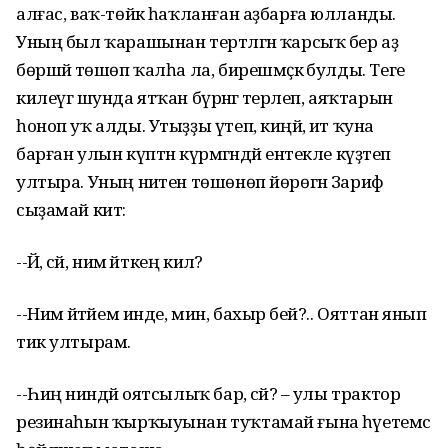
алғас, ваҡ-төйәк һаҡланған аҙбарға юлланды.
Уның был ҡарашынан тертләгән ҡарсыҡ бер аҙ
бөршәйә төшөп ҡалһа ла, бирешмәҫкә булды. Теге
килеүгә шунда ятҡан бүрәнәгә терәлеп, аяҡтарын
һоноп уҡ алды. Утыҙҙы үтеп, киңәйә, ит ҡуна
барған улын күптән күрмәгәндәй ентекле күҙәтеп
ултыра. Уның ниәтен төшөнөп йөрөгән Зариф
сыҙамай китә:
--Йә, әсәй, нимә әйткең килә?
--Нимә әйтәйем инде, мин, бахыр әбей?.. Ояттан янып
тик ултырам.
--Һиңә ниндәй оятсылыҡ бар, әсәй? – улы трактор
резинаһын ҡырҡыуынан туҡтамай ғына һәүетемсә