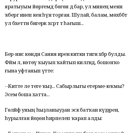
яратыуым йөрәгемдә бөгөн дә бар, ул минең менән
ҡәбергә инеп кенә һүнә торған. Шулай, балам, мөхәббәт
ул бәхеттән бигерәк хәсрәт тә һағыш...
Бер-нисә көндән Сания иренә киткән тигән хәбәр булды.
Фәймә лә, көтөү ҡыуып ҡайтып килгәндә, бошонҡо
ғына уфтанып үтте:
--Китте әле теге ҡыҙ... Сабырлығы етерме-юҡмы?
Эсем боша хатта...
Гөләйфә уның һыҙланыуҙан эскә батҡан күҙҙәренә,
һурылған йөҙөнә һирпелеп ҡарап алды: