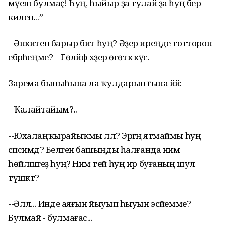
мәүеш булмаҫ! Һуң, һыйыр ҙа тулай ҙа һуң бер
килеп...”
--Әпкитеп барыр бит һуң? Әҙер иреңде тоттороп
ебәрәһеңме? – Гөләйфә хәҙер өгөткә күсә.
Зарема быныһына ла ҡулдарын ғына йәйә:
--Ҡалайтайым?..
--Юхалаңҡырайыҡмы әллә? Эргәңә ятмаймы һуң
сәпсимдә? Беләгенә башыңды һалғанда нимә
һөйләшәгеҙ һуң? Нимә тей һуң ир буғаның шул
түшәктә?
--Әллә... Инде аяғын йыуып һыуын эсәйемме?
Булмай - булмағас...