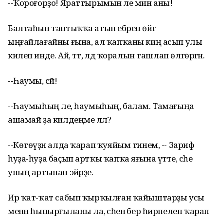
--Ҡороғорҙо! Яраттырымын әле мин аны!
Балтаһын таптыҡҡа атып ебәреп өйгә
ыңғайлағайны ғына, ал ҡапҡаны киң асып улы
килеп инде. Ай, әттә, әлдә ҡоралын ташлап өлгөргән.
--Һаумы, әсәй!
--Һаумыһың әле, һаумыһың, балам. Тамағыңа
ашамай ҙа килдеңме әллә?
--Көтөүҙән алда ҡарап ҡуяйым тинем, -- Зариф
һуҙа-һуҙа баҫып артҡы ҡапҡа яғына үтте, әсәһе
уның артынан эйәрҙе.
Ир ҡат-ҡат сабып ҡырҡылған ҡайыштарҙы усы
менән һыпырғыланы ла, әсәһенә бер һирпелеп ҡарап