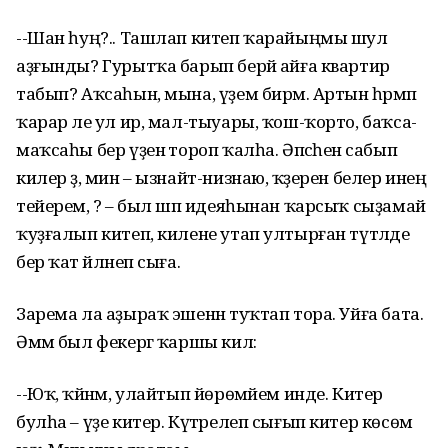
--Шан һуң?.. Ташлап китеп ҡарайыңмы шул
аҙғынды? Гурытҡа барып берәй айға квартир
табып? Аҡсаһын, мына, үҙем бирәм. Артын һәрмәп
ҡарар әле ул ир, мал-тыуары, ҡош-ҡорто, баҡса-
маҡсаһы бер үҙенә тороп ҡалһа. Әпсәһенә сабып
килер ҙә, мин – ызнайт-низнаю, ҡәҙерен белер инең
тейерем, ә? – был шәп идеяһынан ҡарсыҡ сыҙамай
ҡуҙғалып китеп, килене утап ултырған түтәлде
бер ҡат әйләнеп сыға.
Зарема ла аҙыраҡ эшенән туҡтап тора. Уйға бата.
Әммә был фекергә ҡаршы килә:
--Юҡ, ҡәйнәм, улайтып йөрөмәйем инде. Китер
булһа – үҙе китер. Күтәрелеп сығып китер көсөм