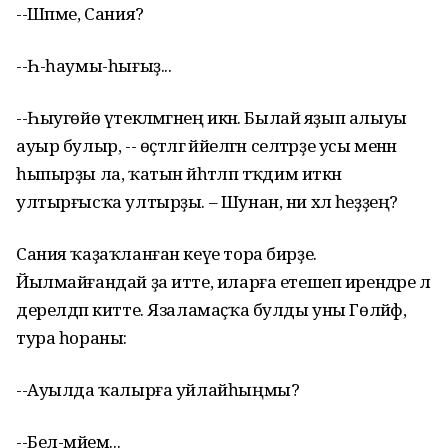
--Шәпме, Сания?
--Һ-һаумы-һығыҙ...
--Һыугөйө үтекләмәгәнең икән. Былай яҙып алыуы
ауыр булыр, -- өҫтәлгә йәйелгән селтәрҙе усы менән
һыпырҙы ла, ҡатын йәһәтләп тәҡдим иткән
ултырғысҡа ултырҙы. – Шунан, ни хәл һеҙҙең?
Сания ҡаҙаҡланған кеүе тора бирҙе.
Йылмайғандай ҙа итте, иларға етешеп ирендәре лә
дерелдәп китте. Язаламаҫҡа булды уны Гөләйфә,
тура һораны:
--Ауылда ҡалырға уйлайһыңмы?
--Бел-мәйем...