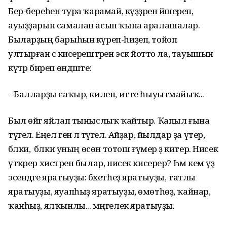
Бер-береһенә тура ҡарамай, күҙҙәрен йәшереп,
ауыҙҙарын самалап асып ҡына аралашалар.
Быларҙың барыһын күреп-һиҙеп, тойоп
ултырған әсә кисерештәрен эскә йотто ла, тауышын
күтәрә биреп өндәште:
--Балларҙы саҡыр, килен, итте һыуытмайыҡ...
Был өйгә яйлап тыныслыҡ ҡайтыр. Ҡапыл ғына
түгел. Еңел генә лә түгел. Айҙар, йылдар ҙа үтер,
бәлки, ә бәлки уның өсөн тотош ғүмер ҙә китер. Нисек
үткәрер хистәрен былар, нисек кисерер? Һәм кем үҙ
эсендәге яратыуҙы: бәхетһеҙ яратыуҙы, татлы
яратыуҙы, яуапһыҙ яратыуҙы, өмөтһөҙ, ҡайнар,
ҡанһыҙ, ялҡынлы... мәңгелек яратыуҙы.