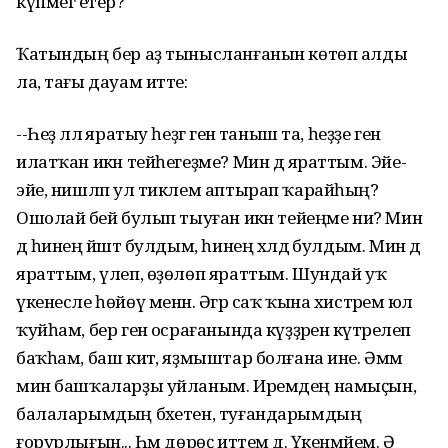
күпмегә етер?
Ҡатындың бер аҙ тынысланғанын көтөп алды
ла, тағы дауам итте:
--Һеҙ әллә яратыу һеҙгә генә таныш та, һеҙҙе генә
илатҡан икән тейһегеҙме? Мин дә яраттым. Эйе-
эйе, нишләп ул тиклем аптырап ҡарайһың?
Ошолай әбей булып тыуған икән тейеңме ни? Мин
дә һинең йәштә булдым, һинең хәлдә булдым. Мин дә
яраттым, үлеп, өҙөлөп яраттым. Шундай уҡ
үкенесле һөйөү менән. Әгәр саҡ ҡына хистәремә юл
ҡуйһам, бер генә осрағанында күҙҙәренә күтәрелеп
баҡһам, баш китә, яҙмыштар болғана ине. Әммә
мин башҡаларҙы уйланым. Иремдең намыҫын,
балаларымдың бәхетен, туғандарымдың
ғорурлығын... Һәм дөрөҫ иттем дә. Үкенмәйем. Ә