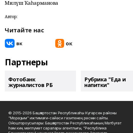
Миләүшә Ҡаһарманова
Автор:
Читайте нас
Партнеры
Фотобанк
Рубрика "Еда и
журналистов РБ
напитки"
© 2015-2026 Башҡортостан Республикаһы Күгәрсен районы
"Мораҙым" ижтимағи-сәйәси гәзитенең рәсми сайты.
Ойоштороусылары: Башҡортостан Республикаһының Матбуғат
һәм киң мәғлүмәт саралары агентлығы, "Республика