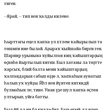
тиген.
--Ярай, -- тип кенә ҡалды килене.
Һырттағы еңел ҡапҡа ул хәтлем ҡайырылып та
төшмәгән ине былай. Аҙыраҡ ҡыйшайа биргән генә.
Шарнир урынына ҡуйылған киң ҡайыштарҙың
өҫкөһө йыртылып киткән. Был хатаны ла төҙәтте
ҡарсыҡ, бәләкәй балта менән ҡайыштарҙың
ҡалғандарын сабып өҙҙө лә, ҡапҡаһын аунатып
һалып уҡ ҡуйҙы. Йәһәт кенә йүнәтеп киткәндәй
булмаһын әле, тине. Унан үҙе шул ҡапҡа өҫтөнә
ултырып, уйға батты.
Был йәй әллә ни бәлә килде бит. Баш етмәй, хәл итеп