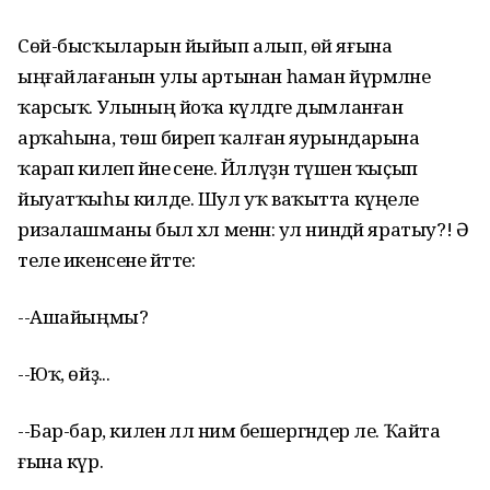
Сөй-бысҡыларын йыйып алып, өй яғына
ыңғайлағанын улы артынан һаман йүрмәләне
ҡарсыҡ. Улының йоҡа күлдәге дымланған
арҡаһына, төшә биреп ҡалған яурындарына
ҡарап килеп йәне әсене. Йәлләүҙән түшенә ҡыҫып
йыуатҡыһы килде. Шул уҡ ваҡытта күңеле
ризалашманы был хәл менән: ул ниндәй яратыу?! Ә
теле икенсене әйтте:
--Ашайыңмы?
--Юҡ, өйҙә...
--Бар-бар, килен әллә нимә бешергәндер әле. Ҡайта
ғына күр.