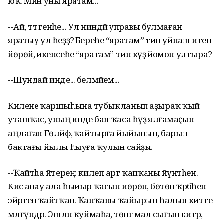
юҡ. Мин уны яратам...
--Ай, әттә генәһе... Ул ниндәй управы булмаған
яратыу ул һеҙҙә? Береһе “яратам” тип уйнаш итеп
йөрөй, икенсеһе “яратам” тип күҙ йомоп ултыра?
--Шундай инде... белмәйем...
Килене ҡаршыһына тубыҡланып аҙыраҡ ҡый
уташҡас, уның инде башҡаса һүҙ ялғамаҫын
аңлаған Гөләйфә, ҡайтырға йыйынып, барып
бактағы йылы һыуға ҡулын сайҙы.
--Ҡайтһа әйтерең: килеп арт ҡапҡаны йүнәтһен.
Кисә анау ала һыйыр ҡасып йөрөп, бөтөн әҡрәбәһен
эйәртеп ҡайтҡан. Ҡапҡаны ҡайырып һалып китте
мәлғүндәр. Эшләп ҡуймаһа, төнгә мал сығып китәр,