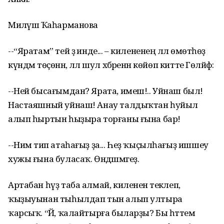
Миләүшә Ҡаһарманова
--“Яратам” тей ҙә инде... – килененең әллә өмөтһөҙ
күндәм төҫөнән, әллә шул хәбәренән көйөп китте Гөләйфә:
--Ней бысағымдан? Ярата, имеш!.. Уйнаш был!
Настаяшный уйнаш! Анау талдыҡтан һуйыл
алып һыртын һыҙыра торғаны ғына бар!
--Нимә тип атаһағыҙ ҙа... Һеҙ ҡыҫылһағыҙ ишшеу
хужы ғына буласаҡ. Өндәшмәгеҙ.
Артабан һүҙ таба алмай, килененә текәлеп,
ҡыҙыуынан тыһылдап тын алып ултыра
ҡарсыҡ. “Йә, ҡалайтырға быларҙы? Бы һәттем