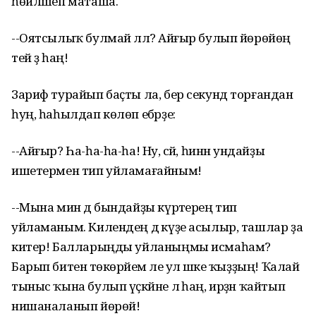
һөйләшеп маташа.
--Оятсылыҡ булмай әллә? Айғыр булып йөрөйөң
тей ҙә һаң!
Зариф турайып баҫты ла, бер секунд торғандан
һуң, һаһылдап көлөп ебәрҙе:
--Айғыр? Һа-һа-һа-һа! Ну, әсәй, һинән ундайҙы
ишетермен тип уйламағайным!
--Мына мин дә бындайҙы күрәтерең тип
уйламаным. Килендең дә күҙе асылыр, ташлар ҙа
китер! Балларыңды уйланыңмы исмаһам?
Барып битенә төкөрәйем әле ул әшәке ҡыҙҙың! Ҡалай
тыныс ҡына булып үҫкәйне лә һаң, ирҙән ҡайтып
нишаналанып йөрөй!