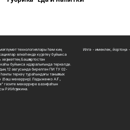
мәғлүмәт технологиялары һәм киң
Илгә - именлек, йортоңа - 
ациялар өлкәһендә күҙәтеү буйынса
 хеҙмәттең Башҡортостан
каһы буйынса идаралығында теркәлде.
дың 12 авгусында бирелгән ПИ ТУ 02-
һанлы теркәү тураһындағы таныҡлыҡ.
 (баш мөхәррир) Ладыженко А.Ғ.,
" гәзите мөхәррире вазифаһын
сы Р.И.Исҡужина.