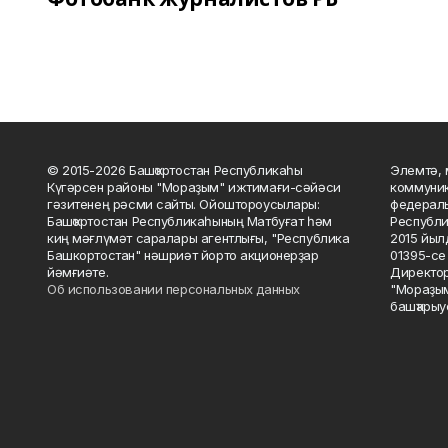
© 2015-2026 Башҡортостан Республикаһы
Элемтә, 
Күгәрсен районы "Мораҙым" ижтимағи-сәйәси
коммуник
гәзитенең рәсми сайты. Ойоштороусылары:
федераль
Башҡортостан Республикаһының Матбуғат һәм
Республи
киң мәғлүмәт саралары агентлығы, "Республика
2015 йыл
Башкортостан" нәшриәт йорто акционерҙар
01395-се 
йәмғиәте.
Директор
Об использовании персональных данных
"Мораҙым
башҡарыу