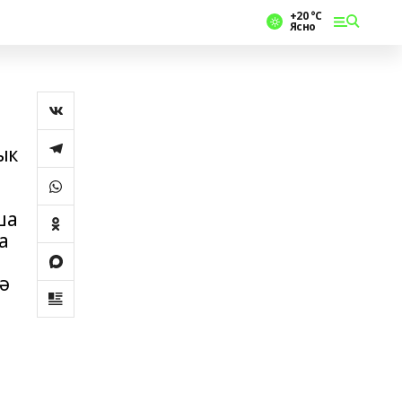
+20 °С
Ясно
ык
ша
а
ә