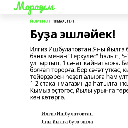
Мораҙым
ЙӘМҒИӘТ
18 МАЯ , 11:41
Буҙа эшләйек!
Илгиз Ишбулатовтан.Яны йылга б
банка менан "Геркулес" һалып, 5
ултыртып, 1 сәғат ҡайнатырға. Б
болғап торорға. Бер сәғәт үткәс,
төйөрҙәрен һөҙөп алырға һәм у
1-2 стакан магазинда һатылған ҡ
Кымыз өҫтәгәс, йылы урынга төр
көн көтөргә.
Илгиз Ишбулатовтан.
Яны йылга буза эшла!