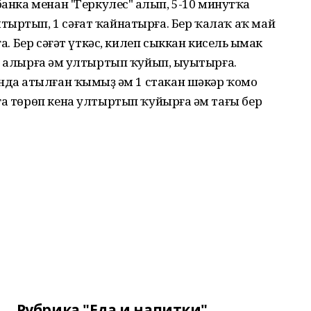
банка менан "Геркулес" һалып, 5-10 минутҡа
тыртып, 1 сәғат ҡайнатырға. Бер ҡалаҡ аҡ май
а. Бер сәғәт үткәс, килеп сыккан кисель һымак
п алырға һәм ултыртып ҡуйып, һыуытырға.
нда һатылған ҡымыҙ һәм 1 стакан шәкәр ҡомо
га төрөп кена ултыртып ҡуйырға һәм тағы бер
Рубрика "Еда и напитки"