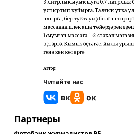
3 литрлык һыуыҡ һыуға 0,7 литрлык 
ултыртып ҡуйырға. Талғын утҡа ул
һалырға, бер туҡтауһыҙ болғап торорғ
массанан иләк аша төйөрҙәрен һөҙө
Һыуыған массаға 1-2 стакан магази
өҫтәргә. Кымыз өҫтәгәс, йылы урын
генә көн көтөргә.
Автор:
Читайте нас
Партнеры
Фотобанк журналистов РБ