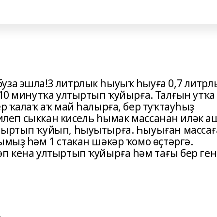
уза эшла!3 литрлык һыуыҡ һыуға 0,7 литрл
-10 минутҡа ултыртып ҡуйырға. Талғын утҡа
ер ҡалаҡ аҡ май һалырға, бер туҡтауһыҙ
 килеп сыккан кисель һымак массанан иләк а
лтыртып ҡуйып, һыуытырға. Һыуыған массағ
ымыҙ һәм 1 стакан шәкәр ҡомо өҫтәргә.
өп кена ултыртып ҡуйырға һәм тағы бер ген