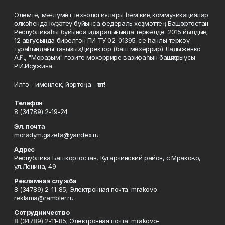
Элемтә, мәғлүмәт технологиялары һәм киң коммуникациялар
өлкәһендә күҙәтеү буйынса федераль хеҙмәттең Башҡортостан
Республикаһы буйынса идаралығында теркәлде. 2015 йылдың
12 авгусында бирелгән ПИ ТУ 02-01395-се һанлы теркәү
тураһындағы таныҡлыҡ. Директор (баш мөхәррир) Ладыженко
А.Ғ., "Мораҙым" гәзите мөхәррире вазифаһын башҡарыусы
Р.И.Исҡужина.
Илгә - именлек, йортоңа - ҡот!
Телефон
8 (34789) 2-19-24
Эл. почта
moradym.gazeta@yandex.ru
Адрес
Республика Башкортостан, Кугарчинский район, с.Мраково,
ул.Ленина, 49
Рекламная служба
8 (34789) 2-11-85; Электронная почта: mrakovo-
reklama@rambler.ru
Сотрудничество
8 (34789) 2-11-85; Электронная почта: mrakovo-