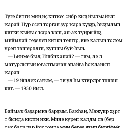
Тәүге биттән миңә иҫ киткес сибәр ҡыҙ йылмайып
ҡарай. Нур сәсеп торған ҙур ҡара күҙҙәр, һыҙылып
киткән ҡыйғас ҡара ҡаш, ап-аҡ түңәрәк йөҙ,
ынйылай теҙелеп киткән тештәр, ике ҡалын толом
үреп төшөрөлгән, ҡупшы буй-һын.
— Һинме был, Ишбикә апай? — тим, әле лә
матурлығын юғалтмаған апайға һоҡланып
ҡарап.
— 19 йәшлек сағым, — ти ул һәм хәтирәләргә төшөп
китә. — 1950 йыл.
Баймаҡ баҙарына барҙым. Баҡһаң, Мөжәүир хәҙрәт
тә бында килгән икән. Мине күреп ҡалды ла (бер
саҡ балалар йортонда миңә бетеү яҙып биргәйне):