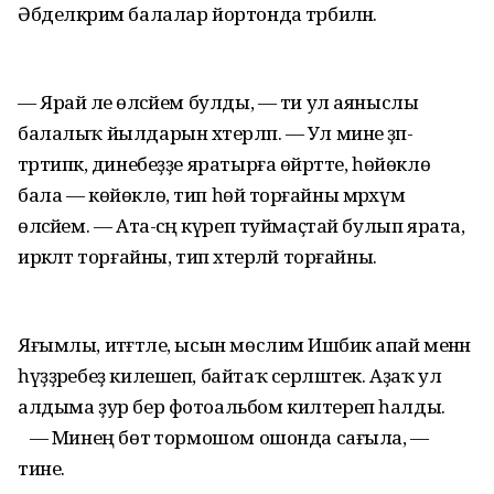
Әбделкәрим балалар йортонда тәрбиәләнә.
— Ярай әле өләсәйем булды, — ти ул аяныслы
балалыҡ йылдарын хәтерләп. — Ул мине әҙәп-
тәртипкә, динебеҙҙе яратырға өйрәтте, һөйөклө
бала — көйөклө, тип һөйә торғайны мәрхүмә
өләсәйем. — Ата-әсәң күреп туймаҫтай булып ярата,
иркәләтә торғайны, тип хәтерләй торғайны.
Яғымлы, итәғәтле, ысын мөслимә Ишбикә апай менән
һүҙҙәребеҙ килешеп, байтаҡ серләштек. Аҙаҡ ул
алдыма ҙур бер фотоальбом килтереп һалды.
— Минең бөтә тормошом ошонда сағыла, —
тине.