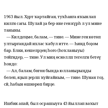
1963 йыл. Хәҙрәт ҡартайған, туҡһанға яҡынлап
килгән сағы. Шулай ҙа бер-ике генә күрһә лә ул мине
таныны.
— Килдеңме, балам, — тине. — Мине генә көтөп
ултырғандай ихлас ҡабул итте. — Һиндә боҙом
бар. Бәлки, кешеләрҙең һоғо (һоҡланыуы)
тейгәндер, — тине. Ул миңә өскөлләп тегелгән бетеү
һондо:
— Ал, балам, бөгөн бында юлланырыңды
белеп, яҙып әҙерләп ҡуйғайным, — тине. Шунан тоҙ,
сәй, һабын өшкөрөп бирҙе.
Ишбикә апай, был осрашыуға 43 йыллап ваҡыт