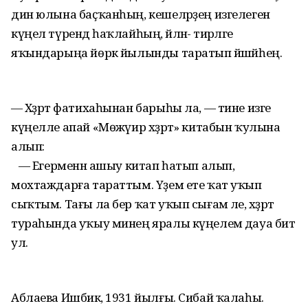
дин юлына баҫҡанһың, кешеләрҙең изгелеген
күңел түрендә һаҡлайһың, әйләнә- тирәләге
яҡындарыңа йөрәк йылынды таратып йәшәйһең.
— Хәҙрәт фатихаһынан барыһы ла, — тине изге
күңелле апай «Мөжәүир хәҙрәт» китабын ҡулына
алып:
— Егерменән ашыу китап һатып алып,
мохтаждарға тараттым. Үҙем ете ҡат уҡып
сыҡтым. Тағы ла бер ҡат уҡып сығам әле, хәҙрәт
тураһында уҡыу минең яралы күңелемә дауа бит
ул.
Аблаева Ишбикә, 1931 йылғы. Сибай ҡалаһы.