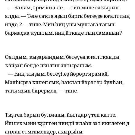
— Балам, эргәмә кил әле, — тип мине саҡырып
алды. — Теге саҡта яҙып биргән бетеүҙе юғалттың
инде, ә? — тине. Мин һиңә уны мунсаға тағып
бармаҫҡа ҡуштым, ниңә әйткәнде тыңламаның?
Оялдым, ҡыҙарындым, бетеүен юғалтҡанды
ҡайҙан белде икән тип аптыраным.
— Һиңә, ҡыҙым, бетеүһеҙ йөрөргә ярамай,
Манһырға килеп сыҡ, һаҡлап йөрөтөр булһаң,
тағы яҙып бирермен, — тине.
Тиҙ генә барып булманы, йылдар үтеп китте.
Йәшлек менән хәҙрәттең ниндәй илаһи зат икәнлеген дә
аңлап етмәгәнмендер, ахырыһы.