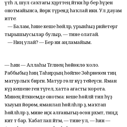
үтһә лә, шул саҡтағы хәҙрәттең әйткән һәр бер һүҙен
онотмайынса, йөрәк түрендә һаҡлай икән. Ул дауам
итте:
— Балам, һине кеше һөйләр, урынһыҙ рәнйетергә
тырышыусылар булыр, — тине олатай.
— Ниңә улай? — Бер ни аңламайым.
— Һин — Аллаһы Тәғәләнең һөйөклө ҡоло.
Раббыбыҙ һиңә Таһирҙың һөйгәне Зөһрәнекенә тиң
матурлыҡ биргән. Матур гөлгә күҙ тейеүсән. Яман
күҙ кешене генә түгел, хатта ағасты ҡорота.
Минең әйткәнемде онотма: кеше һөйләй тип һүҙ
ҡыуып йөрөмә, яманлап һөйләһәләр ҙә, маҡтап
һөйләһәләр ҙә, мине иҫкә алғанығыҙ өсөн рәхмәт, тиңдә
кит тә бар. Ҡабатлап әйтәм, — тине ул, — һин —