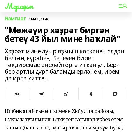
Мораҙым
ЙӘМҒИӘТ
5 МАЯ , 11:42
"Мөжәүир хәҙрәт биргән
бетеү 43 йыл мине һаҡлай"
Хәҙрәт мине ауыр яҙмыш көткәнен алдан
белгән, күрәһең. Бетеүен биреп
тәҡдиремде еңеләйтергә иткән ул. Бер-
бер артлы дүрт баламды ерләнем, ирем
дә иртә китте...
Ишбикә апай сығышы менән Хәйбулла районы,
Суҡраҡ ауылынан. Бәләкәй генә сағынан үкһеҙ етем
ҡалып (башта әсәһе, аҙағыраҡ атаһы мәрхүм була)