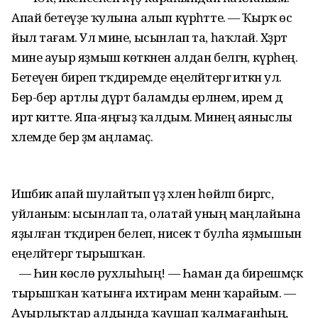
Апай бетеүҙе ҡулына алып күрһәтте. — Ҡырҡ өс
йыл тағам. Ул мине, ысынлап та, һаҡлай. Хәҙрәт
мине ауыр яҙмыш көткәнен алдан белгән, күрәһең.
Бетеүен биреп тәҡдиремде еңеләйтергә иткән ул.
Бер-бер артлы дүрт баламды ерләнем, ирем дә
иртә китте. Япа-яңғыҙ ҡалдым. Минең аяныслы
хәлемде бер әҙәм аңламаҫ.
Ишбикә апай шулайтып үҙ хәлен һөйләп биргәс,
уйланым: ысынлап та, олатай уның маңлайына
яҙылған тәҡдирен белеп, нисек тә булһа яҙмышын
еңеләйтергә тырышҡан.
— Һин көслө рухлыһың! — Һаман да бирешмәҫкә
тырышҡан ҡатынға ихтирам менән ҡарайым. —
Ауырлыҡтар алдында ҡаушап ҡалмағанһың,