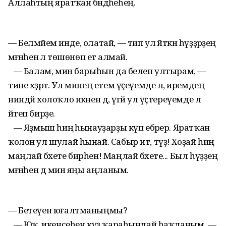
Аллаһтың яратҡан бәндәһеһең.
— Белмәйем инде, олатай, — тип ул әйткән һүҙҙәрҙең
мәғәнәһенә лә төшөнөп етә алмай.
— Балам, мин барыһын да белеп ултырам, —
тине хәҙрәт. Ул минең етем үҫеүемде лә, иремдең
ниндәй холоҡло икәнен дә, үгәй ул үҫтереүемде лә
әйтеп бирҙе.
— Яҙмыш һиңә һынауҙарҙы күп ебәрер. Яратҡан
ҡолон ул шулай һынай. Сабыр ит, түҙ! Хоҙай һиңә
маңлай бәхете бирһен! Маңлай бәхете... Был һүҙҙең
мәғәнәһен дә мин яңы аңланым.
— Бетеүен юғалтманыңмы?
— Юҡ, икенсеһен күҙ ҡараһындай һаҡланым. —