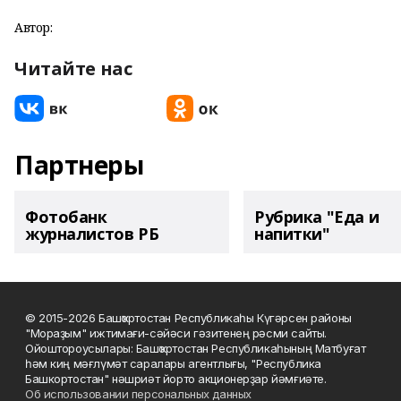
Автор:
Читайте нас
Партнеры
Фотобанк
Рубрика "Еда и
журналистов РБ
напитки"
© 2015-2026 Башҡортостан Республикаһы Күгәрсен районы
"Мораҙым" ижтимағи-сәйәси гәзитенең рәсми сайты.
Ойоштороусылары: Башҡортостан Республикаһының Матбуғат
һәм киң мәғлүмәт саралары агентлығы, "Республика
Башкортостан" нәшриәт йорто акционерҙар йәмғиәте.
Об использовании персональных данных