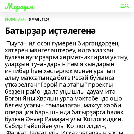
Мораҙым
ЙӘМҒИӘТ
5 МАЯ , 11:07
Батырҙар иҫтәлегенә
Тыуған ил өсөн ғүмерен биргәндәрҙең
хәтерен мәңгеләштереү, илгә ҡалҡан
булған яугирҙарға хөрмәт-ихтирам уятыу,
уларҙың туғандарын һәм яҡындарын
иғтибар һәм хәстәрлек менән уратып
алыу маҡсатында бөтә Рәсәй буйынса
үткәрелгән “Герой партаһы” проекты
беҙҙең районда ла уңышлы дауам итә.
Бөгөн Яңы Хвалын урта мәктәбендә ошо
белем усағын тамамлаған, махсус хәрби
операция барышында батырҙарса һәләк
булған Әнүәр Рамаҙан улы Ҡотлогилдин,
Сабир Ғәйепйән улы Ҡотлогилдин,
Фәрғәт Тәлғәт улы Исхаҡовтарҙың яҡты