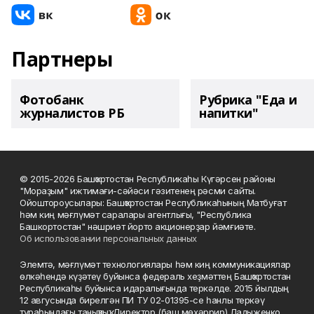
Партнеры
Фотобанк
Рубрика "Еда и
журналистов РБ
напитки"
© 2015-2026 Башҡортостан Республикаһы Күгәрсен районы
"Мораҙым" ижтимағи-сәйәси гәзитенең рәсми сайты.
Ойоштороусылары: Башҡортостан Республикаһының Матбуғат
һәм киң мәғлүмәт саралары агентлығы, "Республика
Башкортостан" нәшриәт йорто акционерҙар йәмғиәте.
Об использовании персональных данных
Элемтә, мәғлүмәт технологиялары һәм киң коммуникациялар
өлкәһендә күҙәтеү буйынса федераль хеҙмәттең Башҡортостан
Республикаһы буйынса идаралығында теркәлде. 2015 йылдың
12 авгусында бирелгән ПИ ТУ 02-01395-се һанлы теркәү
тураһындағы таныҡлыҡ. Директор (баш мөхәррир) Ладыженко