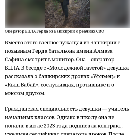
Оператор БПЛА Герда из Башкирии о реалиях СВО
Вместо этого военнослужащая из Башкирии с
позывным Герда батальона имени Алмаза
Сафина смотрит в монитор. Она – оператор
БПЛА. В беседе с «Молодежной газетой» девушка
рассказала о башкирских дронах «Уфимец» и
«Кыш Бабай», сослуживцах, противнике и о
многом другом.
Гражданская специальность девушки — учитель
начальных классов. Однако в школу она не
попала: в июле 2023 года подписала контракт,
уже имея сертификат оператора дронов. После