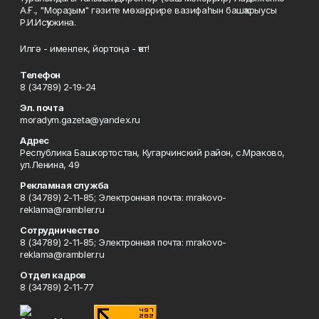
А.Ғ., "Мораҙым" гәзите мөхәррире вазифаһын башҡарыусы
Р.И.Исҡужина.
Илгә - именлек, йортоңа - ҡот!
Телефон
8 (34789) 2-19-24
Эл. почта
moradym.gazeta@yandex.ru
Адрес
Республика Башкортостан, Кугарчинский район, с.Мраково,
ул.Ленина, 49
Рекламная служба
8 (34789) 2-11-85; Электронная почта: mrakovo-
reklama@rambler.ru
Сотрудничество
8 (34789) 2-11-85; Электронная почта: mrakovo-
reklama@rambler.ru
Отдел кадров
8 (34789) 2-11-77