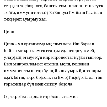
сәстәрҙең төҫһөҙлөгө, башты томан ҡаплаған кеүек
тойғо, иммунитеттың ҡаҡшауы һәм йыш һалҡын
тейҙереп ауырыу хас.
Цинк
Цинк – ул организмдың сәләмәтлеге. Йәш барған
һайын микроэлементтарҙы үҙләштереү кәмей, ә
уларҙың етмәүе күп кире процесты ҡуҙғытып ебәрә.
Был микроэлемент етмәгәндә, мәҫәлән, кешенең
иммунитеты насар була, йыш ауырый, яралары
оҙаҡ бөтәшә, тире боҙола, тәм һәм еҫ һиҙеү юғала, төп
гормондар бүленеп сығыу боҙола.
Сәс, тире һәм тырнаҡтар өсөн витамин