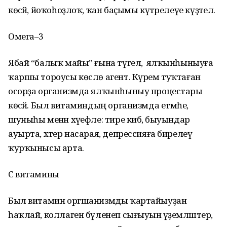
көсәйә, йоҡоһоҙлоҡ, ҡан баҫымы күтәрелеүе күҙәтелә.
Омега–3
Ябай “балыҡ майы” ғына түгел, ә ялҡынһыныуға
ҡаршы тороусы көслө агент. Күрем туҡтаған
осорҙа организмда ялҡынһыныу процестары
көсәйә. Был витаминдың организмда етмәһе,
шуныһы менән хәүефле: тире кибә, быуындар
ауырта, хәтер насарая, депрессияға бирелеү
ҡурҡынысы арта.
С витамины
Был витамин оргшанизмды ҡартайыуҙан
һаҡлай, коллаген бүленеп сығыуын әүҙемләштерә,