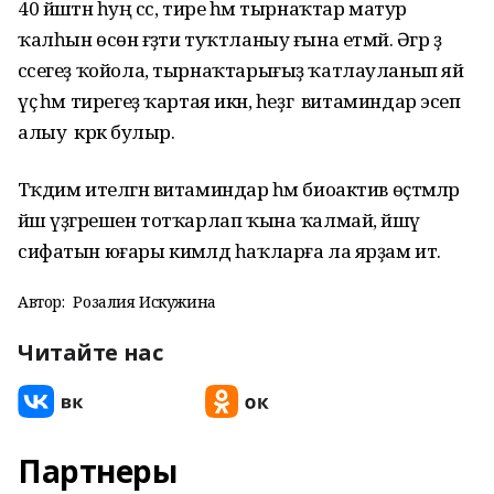
40 йәштән һуң сәс, тире һәм тырнаҡтар матур
ҡалһын өсөн ғәҙәти туҡтланыу ғына етмәй. Әгәр ҙә
сәсегеҙ ҡойола, тырнаҡтарығыҙ ҡатлауланып яй
үҫә һәм тирегеҙ ҡартая икән, һеҙгә витаминдар эсеп
алыу кәрәк булыр.
Тәҡдим ителгән витаминдар һәм биоактив өҫтәмәләр
йәш үҙгәрешен тотҡарлап ҡына ҡалмай, йәшәү
сифатын юғары кимәлдә һаҡларға ла ярҙам итә.
Автор:
Розалия Искужина
Читайте нас
Партнеры