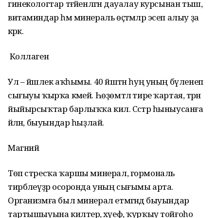
гинекологтар тәғәйенләгән дауалау курсынан тыш,
витаминдар һәм минераль өҫтәмәләр эсеп алыу ҙа
кәрәк.
Коллаген
Ул – йәшлек аҡһымы. 40 йәштән һуң уның бүленеп
сығыуы ҡырҡа кәмей. Һөҙөмтәлә тире ҡартая, тәрән
йыйырсыҡтар барлыҡҡа килә. Сәстәр һыныусанға
әйләнә, быуындар һыҙлай.
Магний
Төп стресҡа ҡаршы минерал, гормональ
тирбәлеүҙәр осоронда уның сығымы арта.
Организмға был минерал етмәгәндә быуындар
тартышыуына килтерә, хәүеф, ҡурҡыу тойғоһо