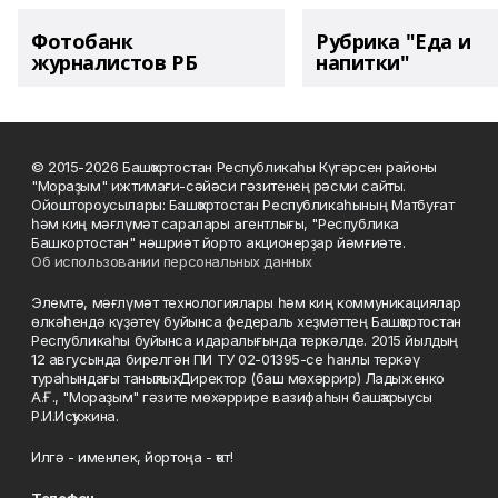
Фотобанк
Рубрика "Еда и
журналистов РБ
напитки"
© 2015-2026 Башҡортостан Республикаһы Күгәрсен районы
"Мораҙым" ижтимағи-сәйәси гәзитенең рәсми сайты.
Ойоштороусылары: Башҡортостан Республикаһының Матбуғат
һәм киң мәғлүмәт саралары агентлығы, "Республика
Башкортостан" нәшриәт йорто акционерҙар йәмғиәте.
Об использовании персональных данных
Элемтә, мәғлүмәт технологиялары һәм киң коммуникациялар
өлкәһендә күҙәтеү буйынса федераль хеҙмәттең Башҡортостан
Республикаһы буйынса идаралығында теркәлде. 2015 йылдың
12 авгусында бирелгән ПИ ТУ 02-01395-се һанлы теркәү
тураһындағы таныҡлыҡ. Директор (баш мөхәррир) Ладыженко
А.Ғ., "Мораҙым" гәзите мөхәррире вазифаһын башҡарыусы
Р.И.Исҡужина.
Илгә - именлек, йортоңа - ҡот!