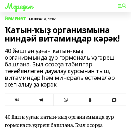
Мораҙым
ЙӘМҒИӘТ
4 ФЕВРАЛЯ , 11:07
Ҡатын-ҡыҙ организмына
ниндәй витаминдар кәрәк!
40 йәштән уҙған ҡатын-ҡыҙ
организмында ҙур гормональ үҙгәреш
башлана. Был осорҙа табиптар
тәғәйенләгән дауалау курсынан тыш,
витаминдар һәм минераль өҫтәмәләр
эсеп алыу ҙа кәрәк.
40 йәштән уҙған ҡатын-ҡыҙ организмында ҙур
гормональ үҙгәреш башлана. Был осорҙа