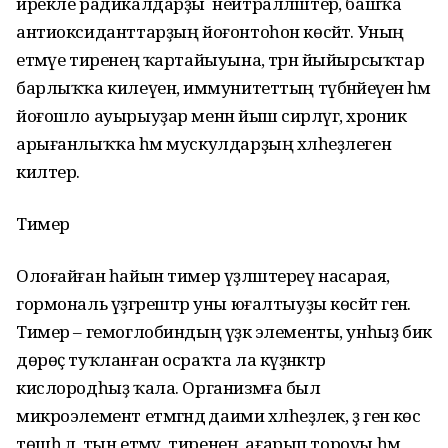
ирекле радикалдарҙы нейтралләштерә, башҡа
антиоксиданттарҙың йоғонтоһон көсәйтә. Уның
етмәүе тиренең ҡартайыуына, тәрән йыйырсыҡтар
барлыҡҡа килеүенә, иммунитеттың түбәнәйеүенә һәм
йоғошло ауырыуҙар менән йыш сирләүгә, хроник
арығанлыҡҡа һәм мускулдарҙың хәлһеҙлегенә
килтерә.
Тимер
Олоғайған һайын тимер үҙләштереү насарая, ә
гормональ үҙгәрештәр уны юғалтыуҙы көсәйтә генә.
Тимер – гемоглобиндың үҙәк элементы, унһыҙ бик
дөрөҫ туҡланған осраҡта ла күҙәнәктәр
кислородһыҙ ҡала. Организмға был
микроэлемент етмәгәндә даими хәлһеҙлек, әҙ генә көс
төшһә лә, тын етмәү, тиренең ағарып тороуы һәм