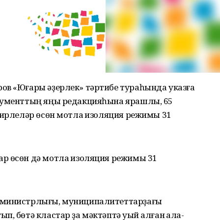
ов «Юғары әҙерлек» тәртибе тураһында указға
окументтың яңы редакцияһына ярашлы, 65
сирлеләр өсөн мотлаҡ изоляция режимы 31
р өсөн дә мотлаҡ изоляция режимы 31
 министрлығы, муниципалитеттарҙағы
, бөтә кластар ҙа мәктәптә уҡый алған ҡала-