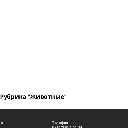
Рубрика "Животные"
ҡот!
Телефон
8 (34789) 2-19-24