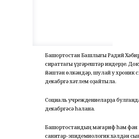
Башҡортостан Башлығы Радий Хәбир
сираттағы үҙгәрештәр индерҙе. Д
йәштән өлкәндәр, шулай уҡ хроник 
декабргә хәтлем оҙайтыла.
Социаль учреждениеларҙа булғанда
декабргәсә һаҡлана.
Башҡортостандың мәғариф һәм фән
санитар-эпидемиологик хәлдән сығып