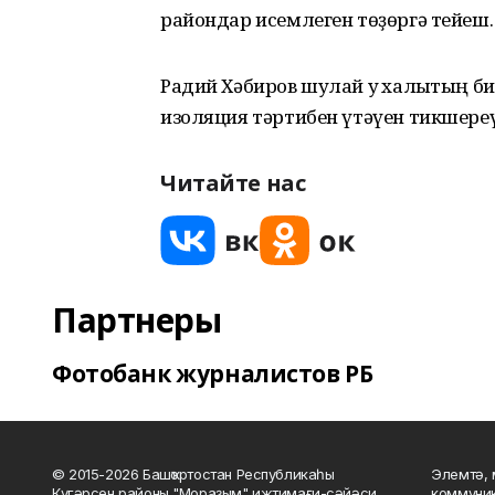
райондар исемлеген төҙөргә тейеш.
Радий Хәбиров шулай уҡ халыҡтың 
изоляция тәртибен үтәүен тикшереү
Читайте нас
Партнеры
Фотобанк журналистов РБ
© 2015-2026 Башҡортостан Республикаһы
Элемтә, 
Күгәрсен районы "Мораҙым" ижтимағи-сәйәси
коммуник