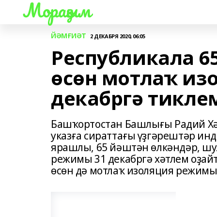
Мораҙым
ЙӘМҒИӘТ
2 ДЕКАБРЯ 2020, 06:05
Республикала 6
өсөн мотлаҡ из
декабргә тикле
Башҡортостан Башлығы Радий Хә
указға сираттағы үҙгәрештәр ин
ярашлы, 65 йәштән өлкәндәр, шу
режимы 31 декабргә хәтлем оҙай
өсөн дә мотлаҡ изоляция режимы 