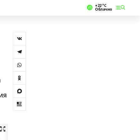
+22 °С
Облачно
а
ия