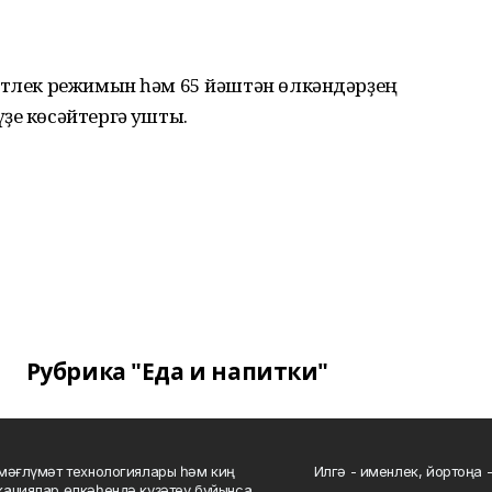
битлек режимын һәм 65 йәштән өлкәндәрҙең
ҙе көсәйтергә ҡушты.
Рубрика "Еда и напитки"
мәғлүмәт технологиялары һәм киң
Илгә - именлек, йортоңа - 
ациялар өлкәһендә күҙәтеү буйынса