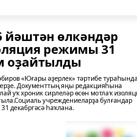
5 йәштән өлкәндәр
оляция режимы 31
м оҙайтылды
биров «Юғары әҙерлек» тәртибе тураһынд
дерҙе. Документтың яңы редакцияһына
лай уҡ хроник сирлеләр өсөн мотлаҡ изоляц
тыла.Социаль учреждениеларҙа булғандар
31 декабргәсә һаҡлана.