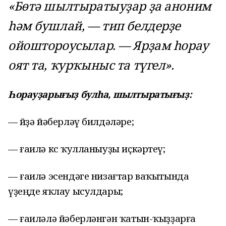
«Бөтә шылтыратыуҙар ҙа аноним
һәм бушлай, — тип белдерҙе
ойоштороусылар. — Ярҙам һорау
оят та, ҡурҡыныс та түгел».
Һорауҙарығыҙ булһа, шылтыратығыҙ:
— өйҙә йәберләү билдәләре;
— ғаилә көс ҡулланыуҙы иҫкәртеү;
— ғаилә эсендәге низағтар ваҡытында
үҙеңде яҡлау ысулдары;
— ғаиләлә йәберләнгән ҡатын-ҡыҙҙарға