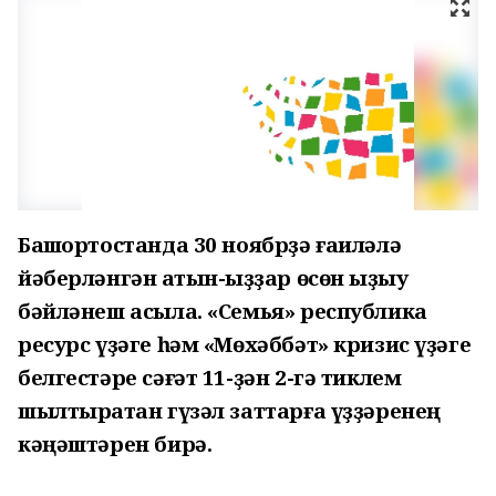
Башҡортостанда 30 ноябрҙә ғаиләлә
йәберләнгән ҡатын-ҡыҙҙар өсөн ҡыҙыу
бәйләнеш асыла. «Семья» республика
ресурс үҙәге һәм «Мөхәббәт» кризис үҙәге
белгестәре сәғәт 11-ҙән 2-гә тиклем
шылтыратҡан гүзәл заттарға үҙҙәренең
кәңәштәрен бирә.