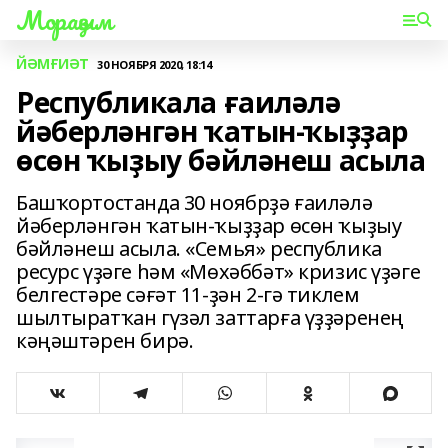
Мораҙым
ЙӘМҒИӘТ
30 НОЯБРЯ 2020, 18:14
Республикала ғаиләлә
йәберләнгән ҡатын-ҡыҙҙар
өсөн ҡыҙыу бәйләнеш асыла
Башҡортостанда 30 ноябрҙә ғаиләлә
йәберләнгән ҡатын-ҡыҙҙар өсөн ҡыҙыу
бәйләнеш асыла. «Семья» республика
ресурс үҙәге һәм «Мөхәббәт» кризис үҙәге
белгестәре сәғәт 11-ҙән 2-гә тиклем
шылтыратҡан гүзәл заттарға үҙҙәренең
кәңәштәрен бирә.