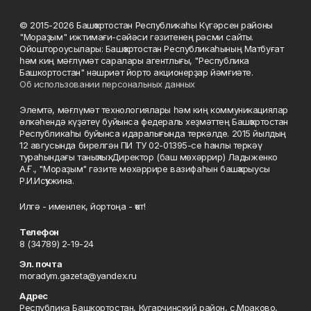
© 2015-2026 Башҡортостан Республикаһы Күгәрсен районы
"Мораҙым" ижтимағи-сәйәси гәзитенең рәсми сайты.
Ойоштороусылары: Башҡортостан Республикаһының Матбуғат
һәм киң мәғлүмәт саралары агентлығы, "Республика
Башкортостан" нәшриәт йорто акционерҙар йәмғиәте.
Об использовании персональных данных
Элемтә, мәғлүмәт технологиялары һәм киң коммуникациялар
өлкәһендә күҙәтеү буйынса федераль хеҙмәттең Башҡортостан
Республикаһы буйынса идаралығында теркәлде. 2015 йылдың
12 авгусында бирелгән ПИ ТУ 02-01395-се һанлы теркәү
тураһындағы таныҡлыҡ. Директор (баш мөхәррир) Ладыженко
А.Ғ., "Мораҙым" гәзите мөхәррире вазифаһын башҡарыусы
Р.И.Исҡужина.
Илгә - именлек, йортоңа - ҡот!
Телефон
8 (34789) 2-19-24
Эл. почта
moradym.gazeta@yandex.ru
Адрес
Республика Башкортостан, Кугарчинский район, с.Мраково,