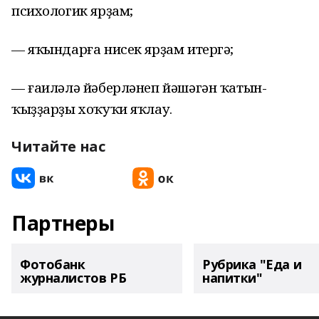
психологик ярҙам;
— яҡындарға нисек ярҙам итергә;
— ғаиләлә йәберләнеп йәшәгән ҡатын-
ҡыҙҙарҙы хоҡуҡи яҡлау.
Читайте нас
Партнеры
Фотобанк
Рубрика "Еда и
журналистов РБ
напитки"