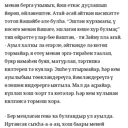
менән бергә уҡыныҡ, йәш еткәс дуҫлашып
йөрөп, өйләнештек. Атай-әсәй әйткән нәсихәтте
тотоп йәшәйбеҙ әле булһа. “Эштән ҡурҡмағыҙ, үҙ
көсөгөҙ менән йәшәгеҙ, эшләгән кеше хур булмаҫ”
тип өйрәтте улар беҙҙе йәштән, - ти Зәйнулла ағай.
- Ауыл халҡы ла егәрле, әйткәнде лә көтөп
тормайҙар, яҙ етеү менән эргә-тирәһен таҙалап,
буяр нәмәһен буяп, матурлап, тәртипкә
килтереп тә ҡуялар. Эшһеҙ ултырмайҙар, һәр кем
ауылыбыҙҙы төҙөкләндереүгә, йәмләндереүгә үҙ
өлөшөн индерергә ынтыла. Мал да аҫрайҙар,
күпләп ҡош-ҡорт та көтәләр. Һәр кем ҡулынан
килгәнсә тормош ҡора.
- Бер меңләгән генә ҡаҙ булғандыр ул ауылда.
Иртәнсәк сыҡһа-а-а-аң, ҡош баҙары меней