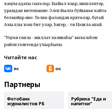
ҡаңғылдағы сығалар. Быйыл ҡаҙҙар, нишләптер,
урамдан китешмәне. Элек йылға буйынан ҡайта
белмәйҙәр ине. Төлкө-фәләндән өрктөләр, буғай.
Аҡыллы ҡош бит улар, һиҙгер, - ти Нәзилә апай.
"Уңған ғаилә - милләт хазинаһы" мәҡәләһен
район гәзитендә уҡырһығыҙ.
Читайте нас
Партнеры
Фотобанк
Рубрика "Еда и
журналистов РБ
напитки"