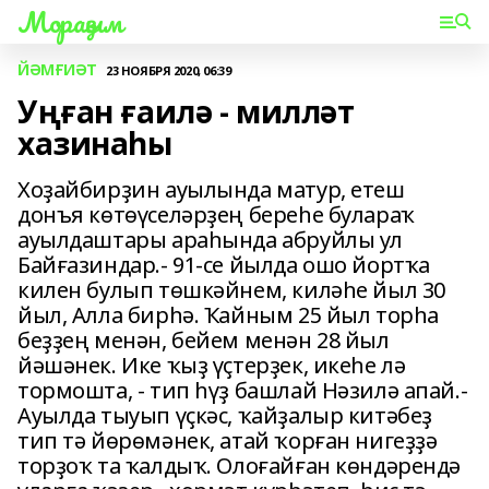
Мораҙым
ЙӘМҒИӘТ
23 НОЯБРЯ 2020, 06:39
Уңған ғаилә - милләт
хазинаһы
Хоҙайбирҙин ауылында матур, етеш
донъя көтөүселәрҙең береһе булараҡ
ауылдаштары араһында абруйлы ул
Байғазиндар.- 91-се йылда ошо йортҡа
килен булып төшкәйнем, киләһе йыл 30
йыл, Алла бирһә. Ҡайным 25 йыл торһа
беҙҙең менән, бейем менән 28 йыл
йәшәнек. Ике ҡыҙ үҫтерҙек, икеһе лә
тормошта, - тип һүҙ башлай Нәзилә апай.-
Ауылда тыуып үҫкәс, ҡайҙалыр китәбеҙ
тип тә йөрөмәнек, атай ҡорған нигеҙҙә
торҙоҡ та ҡалдыҡ. Олоғайған көндәрендә