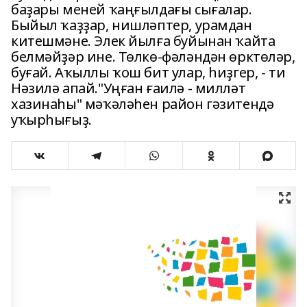
баҙары меней ҡаңғылдағы сығалар.
Быйыл ҡаҙҙар, нишләптер, урамдан
китешмәне. Элек йылға буйынан ҡайта
белмәйҙәр ине. Төлкө-фәләндән өрктөләр,
буғай. Аҡыллы ҡош бит улар, һиҙгер, - ти
Нәзилә апай."Уңған ғаилә - милләт
хазинаһы" мәҡәләһен район гәзитендә
уҡырһығыҙ.