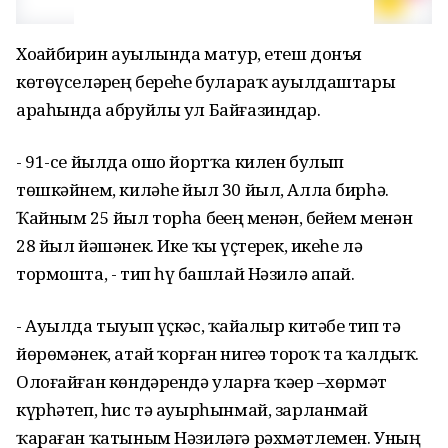
Хоҙайбирҙин ауылында матур, етеш донъя
көтөүселәрҙең береһе булараҡ ауылдаштары
араһында абруйлы ул Байғазиндар.
- 91-се йылда ошо йортҡа килен булып
төшкәйнем, киләһе йыл 30 йыл, Алла бирһә.
Ҡайным 25 йыл торһа беҙҙең менән, бейем менән
28 йыл йәшәнек. Ике ҡыҙ үҫтерҙек, икеһе лә
тормошта, - тип һүҙ башлай Нәзилә апай.
- Ауылда тыуып үҫкәс, ҡайҙалыр китәбеҙ тип тә
йөрөмәнек, атай ҡорған нигеҙҙә торҙоҡ та ҡалдыҡ.
Олоғайған көндәрендә уларға ҡәҙер –хөрмәт
күрһәтеп, һис тә ауырһынмай, зарланмай
ҡараған ҡатыным Нәзиләгә рәхмәтлемен. Уның