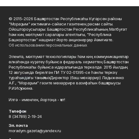
© 2015-2026 Башҡортостан Республикаһы Күгәрсен районы
"Мораҙым" ижтимағи-сәйәси гәзитенең рәсми сайты.
Ойоштороусылары: Башҡортостан Республикаһының Матбуғат
һәм киң мәғлүмәт саралары агентлығы, "Республика
Башкортостан" нәшриәт йорто акционерҙар йәмғиәте.
Об использовании персональных данных
Элемтә, мәғлүмәт технологиялары һәм киң коммуникациялар
өлкәһендә күҙәтеү буйынса федераль хеҙмәттең Башҡортостан
Республикаһы буйынса идаралығында теркәлде. 2015 йылдың
12 авгусында бирелгән ПИ ТУ 02-01395-се һанлы теркәү
тураһындағы таныҡлыҡ. Директор (баш мөхәррир) Ладыженко
А.Ғ., "Мораҙым" гәзите мөхәррире вазифаһын башҡарыусы
Р.И.Исҡужина.
Илгә - именлек, йортоңа - ҡот!
Телефон
8 (34789) 2-19-24
Эл. почта
moradym.gazeta@yandex.ru