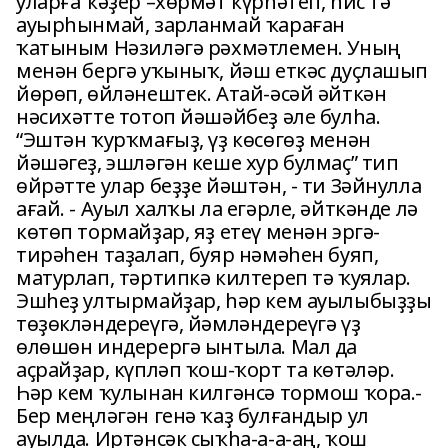
уларға ҡәҙер –хөрмәт күрһәтеп, һис тә
ауырһынмай, зарланмай ҡараған
ҡатыным Нәзиләгә рәхмәтлемен. Уның
менән бергә уҡыныҡ, йәш еткәс дуҫлашып
йөрөп, өйләнештек. Атай-әсәй әйткән
нәсихәтте тотоп йәшәйбеҙ әле булһа.
“Эштән ҡурҡмағыҙ, үҙ көсөгөҙ менән
йәшәгеҙ, эшләгән кеше хур булмаҫ” тип
өйрәтте улар беҙҙе йәштән, - ти Зәйнулла
ағай. - Ауыл халҡы ла егәрле, әйткәнде лә
көтөп тормайҙар, яҙ етеү менән эргә-
тирәһен таҙалап, буяр нәмәһен буяп,
матурлап, тәртипкә килтереп тә ҡуялар.
Эшһеҙ ултырмайҙар, һәр кем ауылыбыҙҙы
төҙөкләндереүгә, йәмләндереүгә үҙ
өлөшөн индерергә ынтыла. Мал да
аҫрайҙар, күпләп ҡош-ҡорт та көтәләр.
Һәр кем ҡулынан килгәнсә тормош ҡора.-
Бер меңләгән генә ҡаҙ булғандыр ул
ауылда. Иртәнсәк сыҡһа-а-а-аң, ҡош