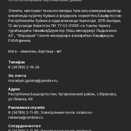
Элемтә, мәғлүмәт технологиялары һәм киң коммуникациялар
өлкәһендә күҙәтеү буйынса федераль хеҙмәттең Башҡортостан
Республикаһы буйынса идаралығында теркәлде. 2015 йылдың
12 авгусында бирелгән ПИ ТУ 02-01395-се һанлы теркәү
тураһындағы таныҡлыҡ. Директор (баш мөхәррир) Ладыженко
А.Ғ., "Мораҙым" гәзите мөхәррире вазифаһын башҡарыусы
Р.И.Исҡужина.
Илгә - именлек, йортоңа - ҡот!
Телефон
8 (34789) 2-19-24
Эл. почта
moradym.gazeta@yandex.ru
Адрес
Республика Башкортостан, Кугарчинский район, с.Мраково,
ул.Ленина, 49
Рекламная служба
8 (34789) 2-11-85; Электронная почта: mrakovo-
reklama@rambler.ru
Сотрудничество
8 (34789) 2-11-85; Электронная почта: mrakovo-