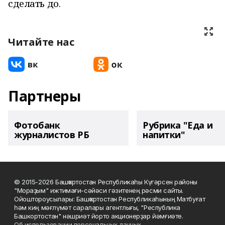
сделать до.
Читайте нас
Партнеры
Фотобанк
Рубрика "Еда и
журналистов РБ
напитки"
© 2015-2026 Башҡортостан Республикаһы Күгәрсен районы
"Мораҙым" ижтимағи-сәйәси гәзитенең рәсми сайты.
Ойоштороусылары: Башҡортостан Республикаһының Матбуғат
һәм киң мәғлүмәт саралары агентлығы, "Республика
Башкортостан" нәшриәт йорто акционерҙар йәмғиәте.
Об использовании персональных данных