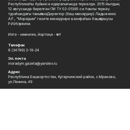
Республикаһы буйынса идаралығында теркәлде. 2015 йылдың
12 авгусында бирелгән ПИ ТУ 02-01395-се һанлы теркәү
тураһындағы таныҡлыҡ. Директор (баш мөхәррир) Ладыженко
А.Ғ., "Мораҙым" гәзите мөхәррире вазифаһын башҡарыусы
Р.И.Исҡужина.
Илгә - именлек, йортоңа - ҡот!
Телефон
8 (34789) 2-19-24
Эл. почта
moradym.gazeta@yandex.ru
Адрес
Республика Башкортостан, Кугарчинский район, с.Мраково,
ул.Ленина, 49
Рекламная служба
8 (34789) 2-11-85; Электронная почта: mrakovo-
reklama@rambler.ru
Сотрудничество
8 (34789) 2-11-85; Электронная почта: mrakovo-
reklama@rambler.ru
Отдел кадров