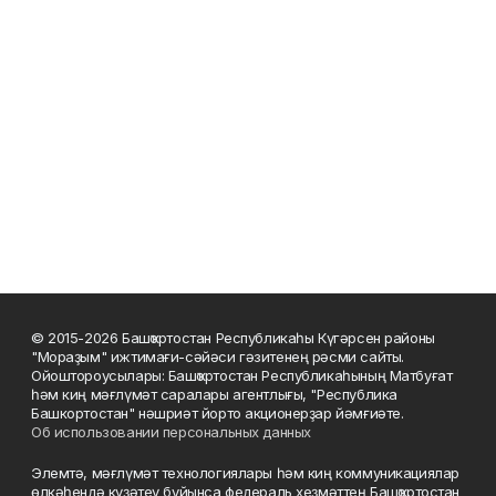
© 2015-2026 Башҡортостан Республикаһы Күгәрсен районы
"Мораҙым" ижтимағи-сәйәси гәзитенең рәсми сайты.
Ойоштороусылары: Башҡортостан Республикаһының Матбуғат
һәм киң мәғлүмәт саралары агентлығы, "Республика
Башкортостан" нәшриәт йорто акционерҙар йәмғиәте.
Об использовании персональных данных
Элемтә, мәғлүмәт технологиялары һәм киң коммуникациялар
өлкәһендә күҙәтеү буйынса федераль хеҙмәттең Башҡортостан