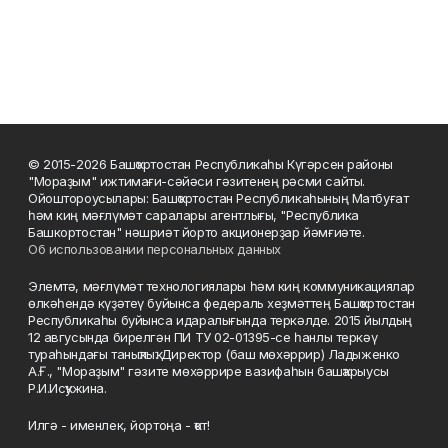
© 2015-2026 Башҡортостан Республикаһы Күгәрсен районы
"Мораҙым" ижтимағи-сәйәси гәзитенең рәсми сайты.
Ойоштороусылары: Башҡортостан Республикаһының Матбуғат
һәм киң мәғлүмәт саралары агентлығы, "Республика
Башкортостан" нәшриәт йорто акционерҙар йәмғиәте.
Об использовании персональных данных
Элемтә, мәғлүмәт технологиялары һәм киң коммуникациялар
өлкәһендә күҙәтеү буйынса федераль хеҙмәттең Башҡортостан
Республикаһы буйынса идаралығында теркәлде. 2015 йылдың
12 авгусында бирелгән ПИ ТУ 02-01395-се һанлы теркәү
тураһындағы таныҡлыҡ. Директор (баш мөхәррир) Ладыженко
А.Ғ., "Мораҙым" гәзите мөхәррире вазифаһын башҡарыусы
Р.И.Исҡужина.
Илгә - именлек, йортоңа - ҡот!