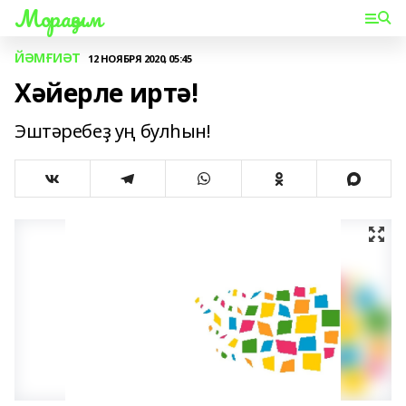
Мораҙым
ЙӘМҒИӘТ
12 НОЯБРЯ 2020, 05:45
Хәйерле иртә!
Эштәребеҙ уң булһын!