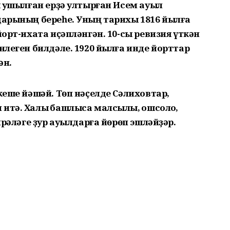
ы ҡушылған ерҙә ултырған Исем ауыл
дарының береһе. Уның тарихы 1816 йылға
йорт-ихата иҫәпләнгән. 10-сы ревизия үткән
нлеген билдәле. 1920 йылға инде йорттар
ән.
кеше йәшәй. Төп нәҫелде Сәлиховтар,
тә. Халыҡ башлыса малсылыҡ, ҡошсолоҡ,
тирәләге ҙур ауылдарға йөрөп эшләйҙәр.