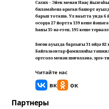
Сәлих – Эйек менән Наҡаҫ йылғаһ
биләмәһенә ҡараған башҡорт ауыл
барып тоташа. Ул ваҡытта унда 6 
осорҙа 27 йортта 139 кеше йәшәгә
һаны 35-кә етеп, 195 кеше теркәлг
Бөгөн ауылда барлығы 31 өйҙә 82 
Байғазаҡовтар фамилияһы тәшкил и
ҡортсолоҡ менән шөғөлләнә, эргә-
Читайте нас
Партнеры