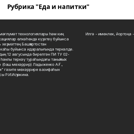
Рубрика "Еда и напитки"
мәғлүмәт технологиялары һәм киң
Илгә - именлек, йортоңа - 
ациялар өлкәһендә күҙәтеү буйынса
 хеҙмәттең Башҡортостан
каһы буйынса идаралығында теркәлде.
дың 12 авгусында бирелгән ПИ ТУ 02-
һанлы теркәү тураһындағы таныҡлыҡ.
 (баш мөхәррир) Ладыженко А.Ғ.,
" гәзите мөхәррире вазифаһын
сы Р.И.Исҡужина.