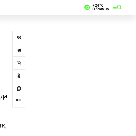
+24 °С
Облачно
нда
ҡ,