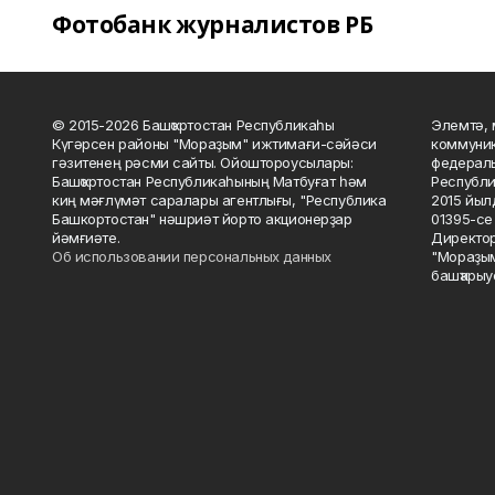
Фотобанк журналистов РБ
© 2015-2026 Башҡортостан Республикаһы
Элемтә, 
Күгәрсен районы "Мораҙым" ижтимағи-сәйәси
коммуник
гәзитенең рәсми сайты. Ойоштороусылары:
федераль
Башҡортостан Республикаһының Матбуғат һәм
Республи
киң мәғлүмәт саралары агентлығы, "Республика
2015 йыл
Башкортостан" нәшриәт йорто акционерҙар
01395-се 
йәмғиәте.
Директор
Об использовании персональных данных
"Мораҙым
башҡарыу