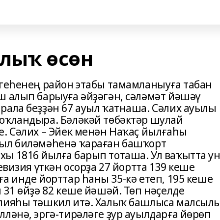
ҡлыҡ өсөн
йгеһенең район этабы тамамланыуға табан
ш алып барыуға әйҙәгән, сәләмәт йәшәү
рала беҙҙән 67 ауыл ҡатнаша. Сәлих ауылы
оҡландыра. Бәләкәй төбәктәр шулай
е. Сәлих – Эйек менән Наҡаҫ йылғаһы
уыл биләмәһенә ҡараған башҡорт
ы 1816 йылға барып тоташа. Ул ваҡытта у
евизия үткән осорҙа 27 йортта 139 кеше
а инде йорттар һаны 35-кә етеп, 195 кеше
 31 өйҙә 82 кеше йәшәй. Төп нәҫелде
илияһы тәшкил итә. Халыҡ башлыса малсылы
ләнә, эргә-тирәләге ҙур ауылдарға йөрөп