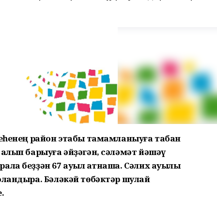
йгеһенең район этабы тамамланыуға табан
 алып барыуға әйҙәгән, сәләмәт йәшәү
ала беҙҙән 67 ауыл ҡатнаша. Сәлих ауылы
ҡландыра. Бәләкәй төбәктәр шулай
.