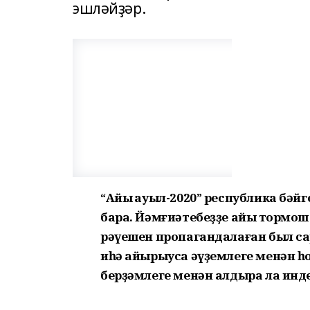
эшләйҙәр.
“Айыҡ ауыл-2020” республика бә
бара. Йәмғиәтебеҙҙе айыҡ тормош
рәүешен пропагандалаған был сар
иһә айырыуса әүҙемлеге менән һо
берҙәмлеге менән алдыра ла инде