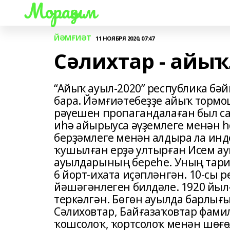
Мораҙым
ЙӘМҒИӘТ
11 НОЯБРЯ 2020, 07:47
Сәлихтар - айы
“Айыҡ ауыл-2020” республика бә
бара. Йәмғиәтебеҙҙе айыҡ тормо
рәүешен пропагандалаған был са
иһә айырыуса әүҙемлеге менән һ
берҙәмлеге менән алдыра ла инд
ҡушылған ерҙә ултырған Исем а
ауылдарының береһе. Уның тарих
6 йорт-ихата иҫәпләнгән. 10-сы р
йәшәгәнлеген билдәле. 1920 йылғ
теркәлгән. Бөгөн ауылда барлығы
Сәлиховтар, Байғазаҡовтар фам
ҡошсолоҡ, ҡортсолоҡ менән шөғөл