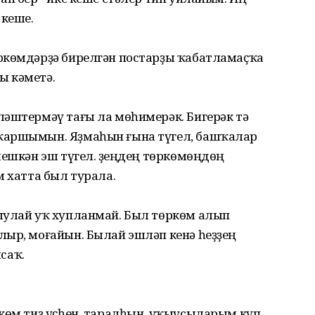
 кеше.
ркөмдәрҙә бирелгән постарҙы ҡабатламаҫҡа
ы кәметә.
ләштермәү тағы ла мөһимерәк. Бигерәк тә
ҡаршымын. Яҙмаһын ғына түгел, башҡалар
лешкән эш түгел. Үҙеңдең төркөмөңдөң
м хатта был турала.
шулай уҡ хупланмай. Был төркөм алып
лыр, моғайын. Былай эшләп кенә һеҙҙең
саҡ.
ркөм тиҙ үҫһен, таралһын, уҡыусыларым күп