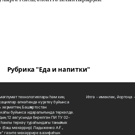
Рубрика "Еда и напитки"
мәғлүмәт технологиялары һәм киң
Илгә - именлек, йортоңа - 
ациялар өлкәһендә күҙәтеү буйынса
 хеҙмәттең Башҡортостан
каһы буйынса идаралығында теркәлде.
дың 12 авгусында бирелгән ПИ ТУ 02-
һанлы теркәү тураһындағы таныҡлыҡ.
 (баш мөхәррир) Ладыженко А.Ғ.,
" гәзите мөхәррире вазифаһын