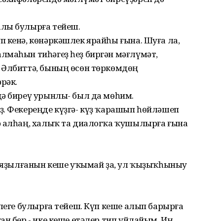
алы булырға тейеш.
 кенә, көнәркәшлек ярайһы ғына. Шуға ла,
лмаһын тиһәгеҙ һеҙ биргән мәғлүмәт,
 Әлбиттә, бының өсөн төркөмдөң
рәк.
дә биреү урынлы- был да мөһим.
ҙ. Фекереңде күҙгә- күҙ ҡарашып һөйләшеп
ә алһаң, халыҡ та диалогҡа ҡушылырға ғына
аҡ яҙылғанын кеше уҡымай ҙа, ул ҡыҙыҡһыныу
әлеге булырға тейеш. Күп кеше алып барырға
ан бер - ике кеше етәлер тип уйлайым. Иң