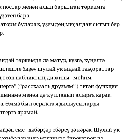
 постар менән алып барылған төркөмгә
үҙәтеп бара.
аторы булараҡ, үҙемдең миҫалдан сығып бер
р.
ндәй төркөмдө лә матур, күҙгә, күңелгә
килешле биҙәү шулай уҡ ыңғай тәьҫораттар
өсөн пабликтың дизайны - мөһим.
ергә” (“рассказать друзьям” ) тигән функция
димнамә менән дә ҡулланып алырға кәрәк.
нда. Әммә был осраҡта яҙылыусыларҙы
итергә ярамай.
йҙәп смс - хәбәрҙәр ебәреү ҙә кәрәк. Шулай уҡ
сәхифәләрендә мәғлүмәт биреүҙәрен дә