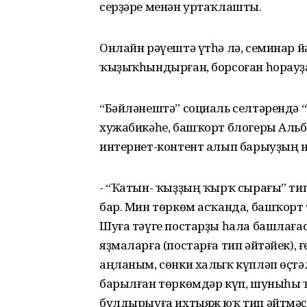
серҙәре менән уртаҡлашты.
Онлайн рәүештә үтһә лә, семинар й
ҡыҙыҡһындырған, борсоған һорауҙа
“Бәйләнештә” социаль селтәрендә 
хужабикәһе, башҡорт блогеры Аль
интернет-контент алып барыуҙың 
- “Ҡатын- ҡыҙҙың ҡырҡ сырағы” ти
бар. Мин төркөм асҡанда, башҡорт
Шуға тәүге постарҙы һала башлаға
яҙмаларға (постарға тип әйтәйек),
аңланым, сөнки халыҡ күпләп өҫтә
барылған төркөмдәр күп, шуныһы 
булдырыуға ихтыяж юҡ тип әйтмәҫ 