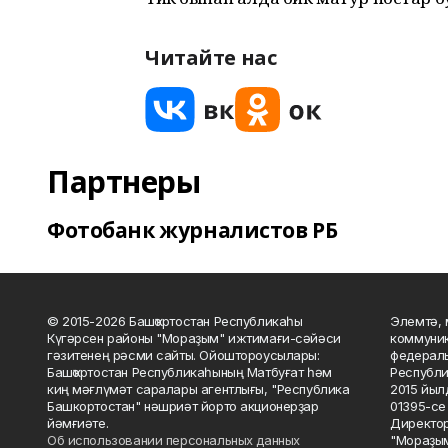
Читайте нас
Партнеры
Фотобанк журналистов РБ
© 2015-2026 Башҡортостан Республикаһы
Элемтә, 
Күгәрсен районы "Мораҙым" ижтимағи-сәйәси
коммуник
гәзитенең рәсми сайты. Ойоштороусылары:
федераль
Башҡортостан Республикаһының Матбуғат һәм
Республи
киң мәғлүмәт саралары агентлығы, "Республика
2015 йыл
Башкортостан" нәшриәт йорто акционерҙар
01395-се 
йәмғиәте.
Директор
Об использовании персональных данных
"Мораҙым