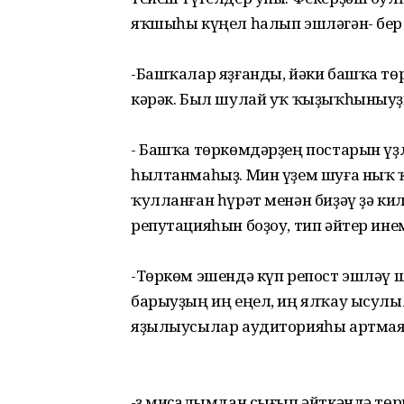
яҡшыһы күңел һалып эшләгән- бер
-Башҡалар яҙғанды, йәки башҡа тө
кәрәк. Был шулай уҡ ҡыҙыҡһыныуҙ
- Башҡа төркөмдәрҙең постарын үҙ
һылтанмаһыҙ. Мин үҙем шуға ныҡ 
ҡулланған һүрәт менән биҙәү ҙә ки
репутацияһын боҙоу, тип әйтер ине
-Төркөм эшендә күп репост эшләү 
барыуҙың иң еңел, иң ялҡау ысулы
яҙылыусылар аудиторияһы артмая
-Үҙ миҫалымдан сығып әйткәндә тө