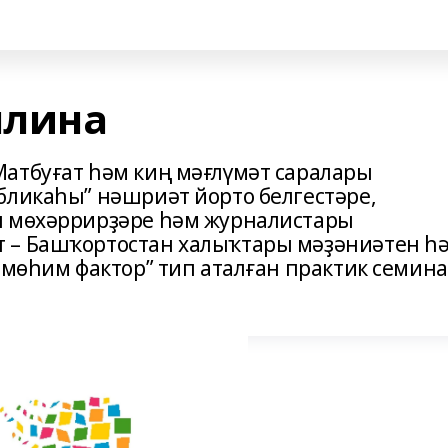
ллина
атбуғат һәм киң мәғлүмәт саралары
бликаһы” нәшриәт йорто белгестәре,
ы мөхәррирҙәре һәм журналистары
 – Башҡортостан халыҡтары мәҙәниәтен һ
 мөһим фактор” тип аталған практик семин