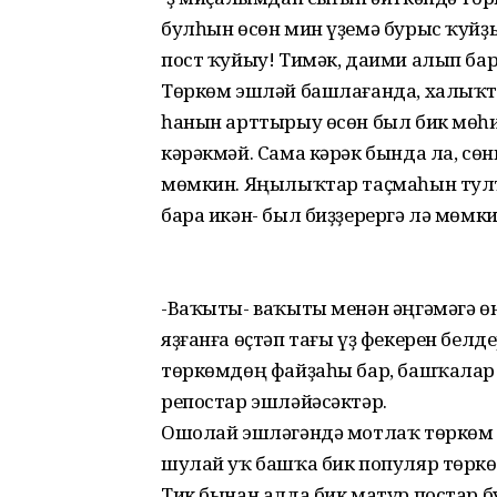
булһын өсөн мин үҙемә бурыс ҡуйҙ
пост ҡуйыу! Тимәк, даими алып бары
Төркөм эшләй башлағанда, халыҡт
һанын арттырыу өсөн был бик мөһ
кәрәкмәй. Сама кәрәк бында ла, сө
мөмкин. Яңылыҡтар таҫмаһын тулты
бара икән- был биҙҙерергә лә мөмк
-Ваҡыты- ваҡыты менән әңгәмәгә ө
яҙғанға өҫтәп тағы үҙ фекерен белд
төркөмдөң файҙаһы бар, башҡалар 
репостар эшләйәсәктәр.
Ошолай эшләгәндә мотлаҡ төркөм 
шулай уҡ башҡа бик популяр төркө
Тик бынан алда бик матур постар 