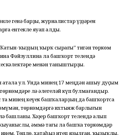
әнле генә барҙы, журналистар үҙҙәрен
рға ентекле яуап алды.
“Ҡатын-ҡыҙҙың ҡырҡ сырағы” тигән төркөм
бина Фәйзуллина ла башҡорт телендә
нескәлектәре менән таныштырҙы.
п атала ул. Унда минең 17 меңдән ашыу дуҫым
 төркөмдәре лә әлегеләй күп булмағандыр.
с та минең кеүек башҡаларҙың да башҡортса
 ғөмүмән, төркөмдәргә ихтыяж барлығын
лә башланы. Хәҙер башҡорт телендә алып
ҡыуаныслы, әммә тағы ла башҡа төркөмдәр
инем. Төплө, хатаһыҙ итеп яҙылған, ҡыҙыҡлы,