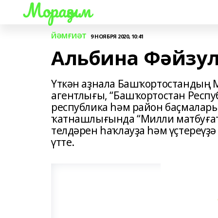
Мораҙым
ЙӘМҒИӘТ
9 НОЯБРЯ 2020, 10:41
Альбина Фәйзу
Үткән аҙнала Башҡортостандың М
агентлығы, “Башҡортостан Респу
республика һәм район баҫмалар
ҡатнашлығында “Милли матбуғат
телдәрен һаҡлауҙа һәм үҫтереүҙә
үтте.