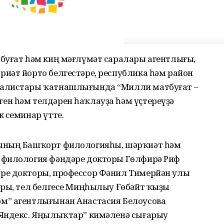
буғат һәм киң мәғлүмәт саралары агентлығы,
иәт йорто белгестәре, республика һәм район
налистары ҡатнашлығында “Милли матбуғат –
н һәм телдәрен һаҡлауҙа һәм үҫтереүҙә
 семинар үтте.
ының Башҡорт филологияһы, шәрҡиәт һәм
 филология фәндәре докторы Гөлфирә Риф
ре докторы, профессор Фәнил Тимерйән улы
оры, тел белгесе Миңһылыу Ғөбәйт ҡыҙы
м” агентлығынан Анастасия Белоусова
“Яндекс. Яңылыҡтар” кимәленә сығарыу