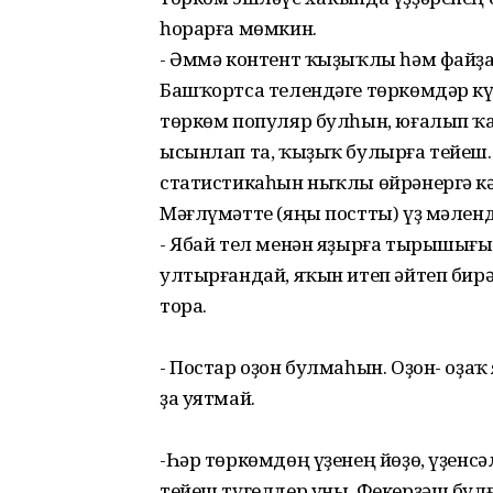
һорарға мөмкин.
- Әммә контент ҡыҙыҡлы һәм файҙ
Башҡортса телендәге төркөмдәр күп
төркөм популяр булһын, юғалып ҡа
ысынлап та, ҡыҙыҡ булырға тейеш.
статистикаһын ныҡлы өйрәнергә кә
Мәғлүмәтте (яңы постты) үҙ мәлен
- Ябай тел менән яҙырға тырышығы
ултырғандай, яҡын итеп әйтеп бир
тора.
- Постар оҙон булмаһын. Оҙон- оҙ
ҙа уятмай.
-Һәр төркөмдөң үҙенең йөҙө, үҙенс
тейеш түгелдер уны. Фекерҙәш булғ