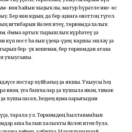
ым- көн һайын ҡыҙыҡлы, матур һүрәтле ике- өс
у. Бер көн яҙҙың да бер аҙнаға оноттоң түгел.
ың иғтибарын йәлеп итеү, төркөмдә халыҡ
им. Әммә артыҡ тырышлыҡ күрһәтеү ҙә
нки күп пост һалып үҙеңә-үҙең ҡаршы эшләү ҙә
рып бер- үк кешенән, бер төркөмдән атака
ин уҡыусыны.
ндәүсе постар ҡуйһағыҙ ҙа яҡшы. Уҡыусы һеҙ
ерә икән, уға башҡалар ҙа ҡушыла икән, тимәк
ҙа ҡушыласаҡ, һеҙҙең яҙмаларығыҙҙан
үҫә, тарала ул. Төркөмдөң һылтанмаһын
мдәр аша һалып халыҡты йәлеп итеп була.
булырға тейеш, әлбиттә. Ылыҡтырырҙай.