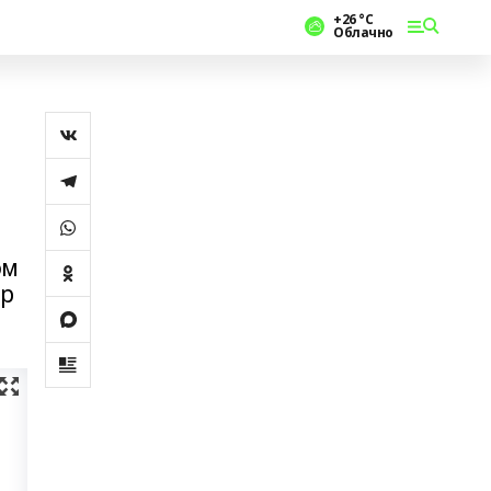
+26 °С
Облачно
әм
ар