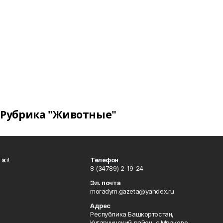
Рубрика "Животные"
ҡот!
Телефон
8 (34789) 2-19-24
Эл. почта
moradym.gazeta@yandex.ru
Адрес
Республика Башкортостан,
Кугарчинский район, с.Мраково,