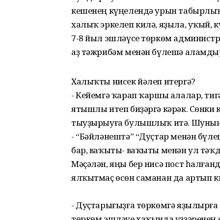
кешенең күңелендә урын табырлыҡ
халыҡ эркелеп килә, яҙыла, уҡый, к
7-8 йыл эшләүсе төркөм администр
аҙ тәжрибәм менән бүлешә аламды
Халыҡты нисек йәлеп итергә?
- Кейемгә ҡарап ҡаршы алалар, тигә
ятышлы итеп биҙәргә кәрәк. Сөнки 
тыуҙырыуға булышлыҡ итә. Шуның 
- “Бәйләнештә” “Дуҫтар менән бүлеш
бар, ваҡыты- ваҡыты менән ул тәҡ
Мәҫәлән, яңы бер нисә пост һалға
ялҡытмаҫ өсөн саманан да артып к
- Дуҫтарығыҙға төркөмгә яҙылырға ә
төркөм эшләүе хаҡында үҙҙәренең 