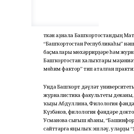
Үткән аҙнала Башҡортостандың Мат
“Башҡортостан Республикаһы” нәшр
баҫмалары мөхәррирҙәре һәм жур
Башҡортостан халыҡтары мәҙәниәте
мөһим фактор” тип аталған практик
Унда Башҡорт дәүләт университет
журналистика факультеты деканы,
ҡыҙы Абдуллина, Филология фәндә
Күзбәков, филология фәндәре докт
Усманова сығыш яһаны, “Башинфор
сайттарға яңылыҡ эшләү, уларҙы 