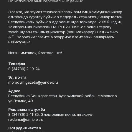
Об использовании персональных данных
Элемтә, мәғлүмәт технологиялары һәм киң коммуникациялар
өлкәһендә күҙәтеү буйынса федераль хеҙмәттең Башҡортостан
Республикаһы буйынса идаралығында теркәлде. 2015 йылдың
12 авгусында бирелгән ПИ ТУ 02-01395-се һанлы теркәү
тураһындағы таныҡлыҡ. Директор (баш мөхәррир) Ладыженко
А.Ғ., "Мораҙым" гәзите мөхәррире вазифаһын башҡарыусы
Р.И.Исҡужина.
Илгә - именлек, йортоңа - ҡот!
Телефон
8 (34789) 2-19-24
Эл. почта
moradym.gazeta@yandex.ru
Адрес
Республика Башкортостан, Кугарчинский район, с.Мраково,
ул.Ленина, 49
Рекламная служба
8 (34789) 2-11-85; Электронная почта: mrakovo-
reklama@rambler.ru
Сотрудничество