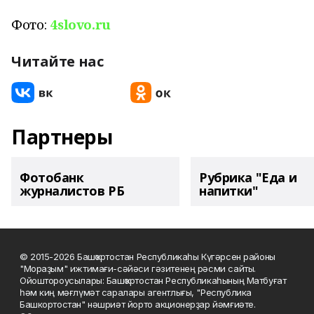
Фото:
4slovo.ru
Читайте нас
Партнеры
Фотобанк
Рубрика "Еда и
журналистов РБ
напитки"
© 2015-2026 Башҡортостан Республикаһы Күгәрсен районы
"Мораҙым" ижтимағи-сәйәси гәзитенең рәсми сайты.
Ойоштороусылары: Башҡортостан Республикаһының Матбуғат
һәм киң мәғлүмәт саралары агентлығы, "Республика
Башкортостан" нәшриәт йорто акционерҙар йәмғиәте.