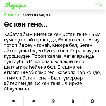
Мораҙым
ЙӘМҒИӘТ
31 ОКТЯБРЯ 2020, 08:11
Өс көн генә...
Ҡабатлайым нисәнсе көн Эстән генә: - Был
ғүмерҙәр, әйтерһең дә, Өс көн генә... Асыу
тотоп йөрөү – гонаһ, Кисерә бел, Бөгөн
әйтер үпкә һүҙен Күсерә бел. Осрашыуҙан-
күрешеүҙән Тороп ҡалма, Хаталарыңды
туҡтауһыҙ Иҫкә алма. Бәләкәй генә
шатлыҡҡа Һөйөнә бел, Етешмәгән,
етмәгәнде Уйлама гел! Ҡәҙерлә һәр көндө,
- тимен Эстән генә – Был ғүмерҙәр,
әйтерһең дә, Өс көн генә... Фирүзә
Абдуллина.