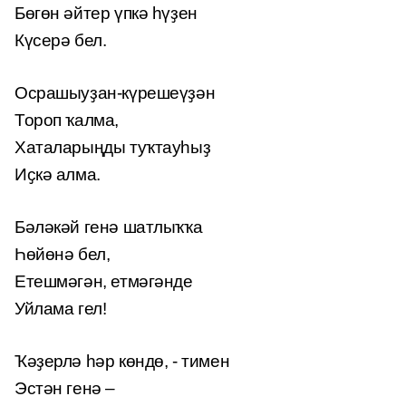
Бөгөн әйтер үпкә һүҙен
Күсерә бел.
Осрашыуҙан-күрешеүҙән
Тороп ҡалма,
Хаталарыңды туҡтауһыҙ
Иҫкә алма.
Бәләкәй генә шатлыҡҡа
Һөйөнә бел,
Етешмәгән, етмәгәнде
Уйлама гел!
Ҡәҙерлә һәр көндө, - тимен
Эстән генә –