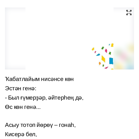
Ҡабатлайым нисәнсе көн
Эстән генә:
- Был ғүмерҙәр, әйтерһең дә,
Өс көн генә...
Асыу тотоп йөрөү – гонаһ,
Кисерә бел,