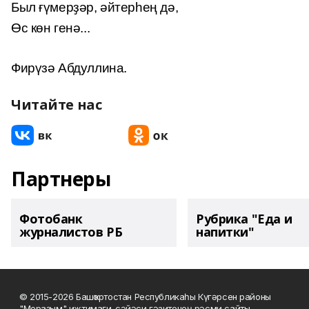
Был ғүмерҙәр, әйтерһең дә,
Өс көн генә...
Фирүзә Абдуллина.
Читайте нас
Партнеры
Фотобанк
Рубрика "Еда и
журналистов РБ
напитки"
© 2015-2026 Башҡортостан Республикаһы Күгәрсен районы
"Мораҙым" ижтимағи-сәйәси гәзитенең рәсми сайты.