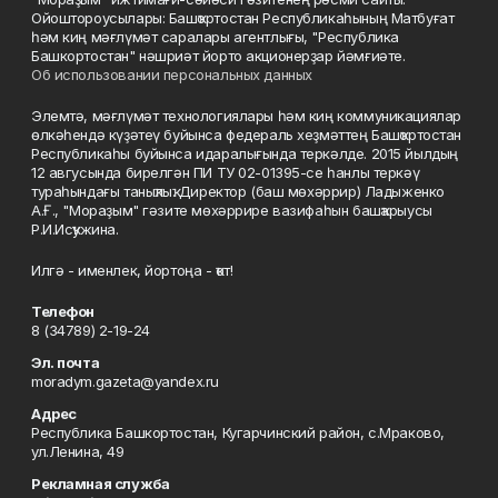
Ойоштороусылары: Башҡортостан Республикаһының Матбуғат
һәм киң мәғлүмәт саралары агентлығы, "Республика
Башкортостан" нәшриәт йорто акционерҙар йәмғиәте.
Об использовании персональных данных
Элемтә, мәғлүмәт технологиялары һәм киң коммуникациялар
өлкәһендә күҙәтеү буйынса федераль хеҙмәттең Башҡортостан
Республикаһы буйынса идаралығында теркәлде. 2015 йылдың
12 авгусында бирелгән ПИ ТУ 02-01395-се һанлы теркәү
тураһындағы таныҡлыҡ. Директор (баш мөхәррир) Ладыженко
А.Ғ., "Мораҙым" гәзите мөхәррире вазифаһын башҡарыусы
Р.И.Исҡужина.
Илгә - именлек, йортоңа - ҡот!
Телефон
8 (34789) 2-19-24
Эл. почта
moradym.gazeta@yandex.ru
Адрес
Республика Башкортостан, Кугарчинский район, с.Мраково,
ул.Ленина, 49
Рекламная служба